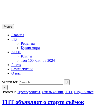
Skip
mebeautytrends.ru
to
— это ваш портал для тех, кто ценит красоту, здоровье, моду и
content
спорт.
Меню
Главная
Еда
Рецепты
Кухня мира
KPOP
Клипы
Топ 100 клипов 2024
fitness
Стиль жизни
О нас
Search for:
×
Posted in
Пресс-релизы
,
Стиль жизни
,
ТНТ
,
Шоу Бизнес
ТНТ объявляет о старте съёмок