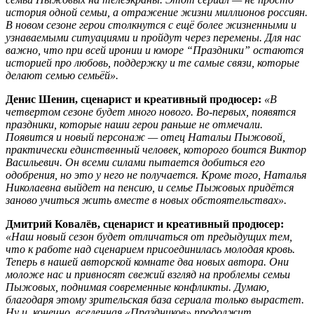
история одной семьи, а отражение жизни миллионов россиян.
В новом сезоне герои столкнутся с ещё более жизненными и
узнаваемыми ситуациями и пройдут через перемены. Для нас
важно, что при всей иронии и юморе “Праздники” остаются
историей про любовь, поддержку и те самые связи, которые
делают семью семьёй».
Денис Шенин, сценарист и креативный продюсер:
«В
четвертом сезоне будет много нового. Во-первых, появятся
праздники, которые наши герои раньше не отмечали.
Появится и новый персонаж — отец Натальи Пыжовой,
практически единственный человек, которого боится Виктор
Васильевич. Он всеми силами пытается добиться его
одобрения, но это у него не получается. Кроме того, Наталья
Николаевна выйдет на пенсию, и семье Пыжовых придётся
заново учиться жить вместе в новых обстоятельствах».
Дмитрий Ковалёв, сценарист и креативный продюсер:
«Наш новый сезон будет отличаться от предыдущих тем,
что к работе над сценарием присоединилась молодая кровь.
Теперь в нашей авторской комнате два новых автора. Они
моложе нас и привносят свежий взгляд на проблемы семьи
Пыжовых, поднимая современные конфликты. Думаю,
благодаря этому зрительская база сериала только вырастет.
Ну и, конечно, вселенная «Праздников» продолжит