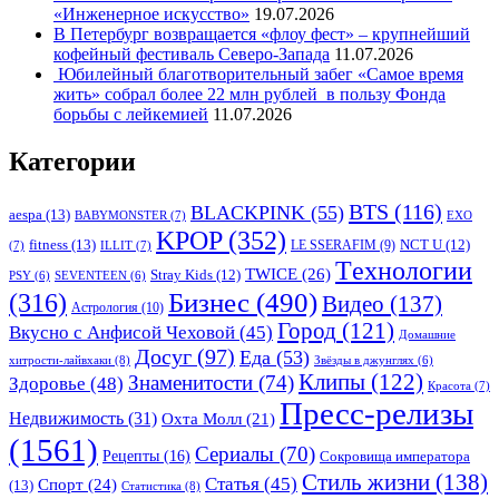
«Инженерное искусство»
19.07.2026
В Петербург возвращается «флоу фест» – крупнейший
кофейный фестиваль Северо-Запада
11.07.2026
Юбилейный благотворительный забег «Самое время
жить» собрал более 22 млн рублей в пользу Фонда
борьбы с лейкемией
11.07.2026
Категории
BTS
(116)
BLACKPINK
(55)
aespa
(13)
BABYMONSTER
(7)
EXO
KPOP
(352)
fitness
(13)
LE SSERAFIM
(9)
NCT U
(12)
(7)
ILLIT
(7)
Tехнологии
TWICE
(26)
Stray Kids
(12)
PSY
(6)
SEVENTEEN
(6)
Бизнес
(490)
(316)
Видео
(137)
Астрология
(10)
Город
(121)
Вкусно с Анфисой Чеховой
(45)
Домашние
Досуг
(97)
Еда
(53)
хитрости-лайвхаки
(8)
Звёзды в джунглях
(6)
Клипы
(122)
Знаменитости
(74)
Здоровье
(48)
Красота
(7)
Пресс-релизы
Недвижимость
(31)
Охта Молл
(21)
(1561)
Сериалы
(70)
Рецепты
(16)
Сокровища императора
Стиль жизни
(138)
Статья
(45)
Спорт
(24)
(13)
Статистика
(8)