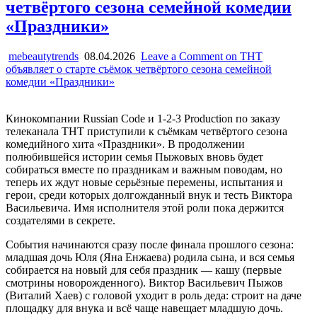
четвёртого сезона семейной комедии
«Праздники»
mebeautytrends
08.04.2026
Leave a Comment
on ТНТ
объявляет о старте съёмок четвёртого сезона семейной
комедии «Праздники»
Кинокомпании Russian Code и 1-2-3 Production по заказу
телеканала ТНТ приступили к съёмкам четвёртого сезона
комедийного хита «Праздники». В продолжении
полюбившейся истории семья Пыжовых вновь будет
собираться вместе по праздникам и важным поводам, но
теперь их ждут новые серьёзные перемены, испытания и
герои, среди которых долгожданный внук и тесть Виктора
Васильевича. Имя исполнителя этой роли пока держится
создателями в секрете.
События начинаются сразу после финала прошлого сезона:
младшая дочь Юля (Яна Енжаева) родила сына, и вся семья
собирается на новый для себя праздник — кашу (первые
смотрины новорожденного). Виктор Васильевич Пыжов
(Виталий Хаев) с головой уходит в роль деда: строит на даче
площадку для внука и всё чаще навещает младшую дочь.