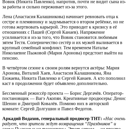
Вовик (Никита Павленко), напротив, почти не видит сына из-
за работы и сильно переживает из-за этого.
Лена (Анастасия Калашникова) начинает ревновать отца к
сестре и племяннику и задумывается о втором ребёнке, но не
готова жертвовать карьерой. Это приводит к кризису в её
отношениях с Пашей (Сергей Канаев). Напряжение
усиливается и из-за того, что Вовик становится любимым
зятем Тестя. Соперничество сестёр и их мужей выливается в
крупный семейный конфликт. Тем временем Наталье
Николаевне Пыжовой (Мария Аронова) предстоит выйти на
пенсию.
В четвёртом сезоне к своим ролям вернутся актёры: Мария
Аронова, Виталий Хаев, Анастасия Калашникова, Яна
Енжаева, Никита Павленко и Сергей Канаев. А кто пополнил
каст в продолжении будет объявлено дополнительно.
Бессменный режиссёр проекта — Борис Дергачёв. Оператор-
постановщик — Вагэ Акопян. Креативные продюсеры: Денис
Шенин и Дмитрий Ковалёв. Помимо них в авторской
комнате: Сергей Долгушин и Павел Федотов.
Аркадий Водахов, генеральный продюсер ТНТ:
«Нас очень
радует, что зрители ждут возвращения “Праздников” и
семьи Пыжовых на телеэкраны. Этот сериал — не просто