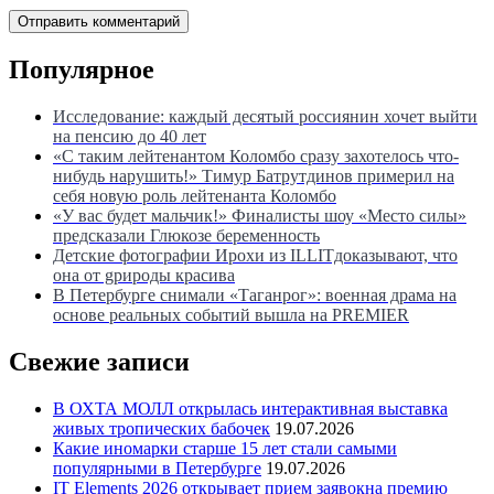
Популярное
Исследование: каждый десятый россиянин хочет выйти
на пенсию до 40 лет
«С таким лейтенантом Коломбо сразу захотелось что-
нибудь нарушить!» Тимур Батрутдинов примерил на
себя новую роль лейтенанта Коломбо
«У вас будет мальчик!» Финалисты шоу «Место силы»
предсказали Глюкозе беременность
Детские фотографии Ирохи из ILLITдоказывают, что
она от gрироды красива
В Петербурге снимали «Таганрог»: военная драма на
основе реальных событий вышла на PREMIER
Свежие записи
В ОХТА МОЛЛ открылась интерактивная выставка
живых тропических бабочек
19.07.2026
Какие иномарки старше 15 лет стали самыми
популярными в Петербурге
19.07.2026
IT Elements 2026 открывает прием заявокна премию