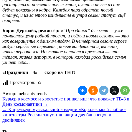
расширяться: появятся новые герои, пусть и не все из них
будут показаны в кадре. Каждая пара обретёт новый
статус, и из-за этого конфликты внутри семьи станут ещё
острее».
Борис Дергачёв, режиссёр:
«“Праздники” для меня — уже
по-настоящему родной проект, и съёмки новых сезонов — это
как возвращение к близким людям. В четвёртом сезоне героев
ждут серьёзные перемены, новые конфликты и, конечно,
новые персонажи. Но главное остаётся прежним — это
тёплая, живая история, в которой каждая российская семья
узнает себя».
«Праздники – 4» — скоро на ТНТ!
Просмотров:
55
Автор:
mebeautytrends
Навигация
Курьер в космосе и хвостатые пришельцы: что покажет ТВ-3 в
День космонавтики →
по
← К премьере музыкальной комедии «Королек моей любви»
записям
кинотеатры России запустили акции для близнецов и
двойняшек