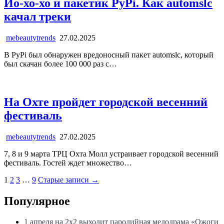
Йо-хо-хо и пакетик PyPi. Как automslc
качал треки
mebeautytrends
27.02.2025
В PyPi был обнаружен вредоносный пакет automslc, который
был скачан более 100 000 раз с…
На Охте пройдет городской весенний
фестиваль
mebeautytrends
27.02.2025
7, 8 и 9 марта ТРЦ Охта Молл устраивает городской весенний
фестиваль. Гостей ждет множество…
Пагинация
1
2
3
…
9
Старые записи →
записей
Популярное
1 апреля на 2х2 выходит пародийная мелодрама «Ожоги