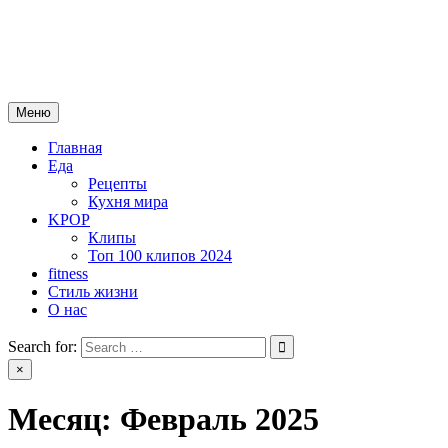
Skip
mebeautytrends.ru
to
— это ваш портал для тех, кто ценит красоту, здоровье, моду и
content
спорт.
Меню
Главная
Еда
Рецепты
Кухня мира
KPOP
Клипы
Топ 100 клипов 2024
fitness
Стиль жизни
О нас
Search for:
×
Месяц:
Февраль 2025