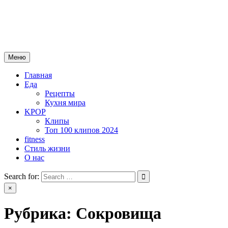
Skip
mebeautytrends.ru
to
— это ваш портал для тех, кто ценит красоту, здоровье, моду и
content
спорт.
Меню
Главная
Еда
Рецепты
Кухня мира
KPOP
Клипы
Топ 100 клипов 2024
fitness
Стиль жизни
О нас
Search for:
×
Рубрика:
Сокровища