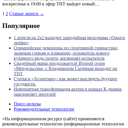
воскресенье в 19:00 в эфир ТНТ выйдет новый…
Пагинация
1
2
Старые записи →
записей
Популярное
1 апреля на 2х2 выходит пародийная мелодрама «Ожоги
любви»
Олимпийские чемпионы по спортивной гимнастике,
лыжным гонкам и плаванию, основатель нового
кулачного вида спорта, космонавт-испытатель
Свадебный марш продолжается! Второй сезон
«Мендельсона» с Владимиром Сычёвым выходит на
ТНТ
Статья в «Атлантике»: как может выглядеть будущее
государств.
Невероятная трансформация актера в разных К-драмах
ошеломляет зрителей
Пресс-релизы
Рекомендательные технологии
«На информационном ресурсе (сайте) применяются
рекомендательные технологии (информационные технологии