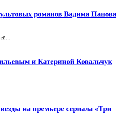
культовых романов Вадима Панова
нией…
сильевым и Катериной Ковальчук
везды на премьере сериала «Три