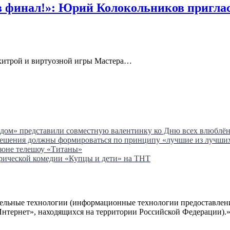
в финал!»: Юрий Колокольников пригла
, хитрой и виртуозной игры Мастера…
ядом» представили совместную валентинку ко Дню всех влюблё
решения должны формироваться по принципу «лучшие из лучши
езоне телешоу «Титаны»
орической комедии «Купцы и дети» на ТНТ
ельные технологии (информационные технологии предоставлени
Интернет», находящихся на территории Российской Федерации).