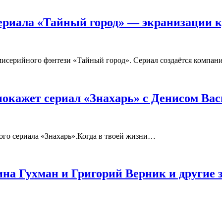
сериала «Тайный город» — экранизации 
мисерийного фэнтези «Тайный город». Сериал создаётся компа
покажет сериал «Знахарь» с Денисом Ва
ого сериала «Знахарь».Когда в твоей жизни…
на Гухман и Григорий Верник и другие з