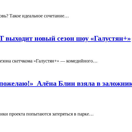
бовь? Такое идеальное сочетание…
ТНТ выходит новый сезон шоу «Галустян+»
о сезона скетчкома «Галустян+» — комедийного…
 пожелаю!» Алёна Блин взяла в заложник
ники проекта попытаются затеряться в парке…