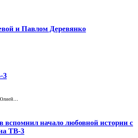
еевой и Павлом Деревянко
-3
и Юлией…
в вспомнил начало любовной истории с
на ТВ-3