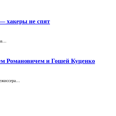
— хакеры не спят
ема…
еем Романовичем и Гошей Куценко
режиссера…