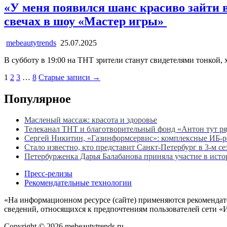
«У меня появился шанс красиво зайти 
свечах в шоу «Мастер игры»
mebeautytrends
25.07.2025
В субботу в 19:00 на ТНТ зрители станут свидетелями тонкой
Пагинация
1
2
3
…
8
Старые записи →
записей
Популярное
Масленый массаж: красота и здоровье
Телеканал ТНТ и благотворительный фонд «Антон тут р
Сергей Никитин, «Газинформсервис»: комплексные ИБ-
Стало известно, кто представит Санкт-Петербург в 3-м с
Петербурженка Дарья Балабанова приняла участие в ист
Пресс-релизы
Рекомендательные технологии
«На информационном ресурсе (сайте) применяются рекомендат
сведений, относящихся к предпочтениям пользователей сети «
Copyright © 2026 mebeautytrends.ru