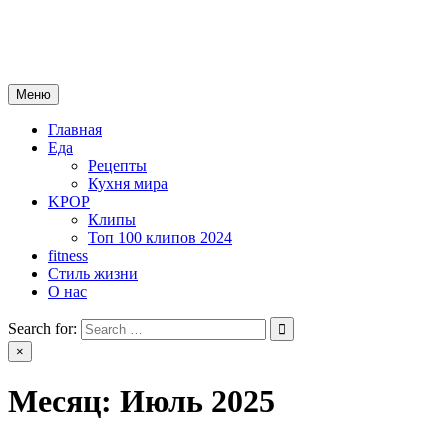
Skip
mebeautytrends.ru
to
— это ваш портал для тех, кто ценит красоту, здоровье, моду и 
content
Меню
Главная
Еда
Рецепты
Кухня мира
KPOP
Клипы
Топ 100 клипов 2024
fitness
Стиль жизни
О нас
Search for:
×
Месяц:
Июль 2025