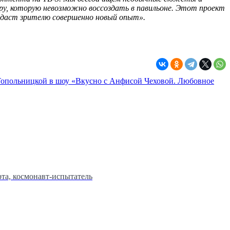
ру, которую невозможно воссоздать в павильоне. Этот проект
н, даст зрителю совершенно новый опыт».
Топольницкой в шоу «Вкусно с Анфисой Чеховой. Любовное
та, космонавт-испытатель