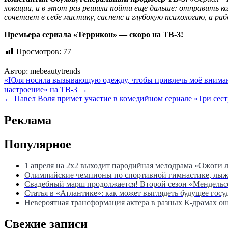
локации, и в этот раз решили пойти еще дальше: отправить 
сочетает в себе мистику, саспенс и глубокую психологию, а р
Премьера сериала «Террикон» — скоро на ТВ-3!
Просмотров:
77
Автор:
mebeautytrends
Навигация
«Юля носила вызывающую одежду, чтобы привлечь моё вниман
настроение» на ТВ-3 →
по
← Павел Воля примет участие в комедийном сериале «Три сест
записям
Реклама
Популярное
1 апреля на 2х2 выходит пародийная мелодрама «Ожоги 
Олимпийские чемпионы по спортивной гимнастике, лыжны
Свадебный марш продолжается! Второй сезон «Мендель
Статья в «Атлантике»: как может выглядеть будущее госу
Невероятная трансформация актера в разных К-драмах о
Свежие записи