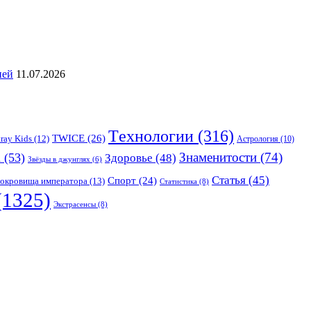
ией
11.07.2026
Tехнологии
(316)
TWICE
(26)
tray Kids
(12)
Астрология
(10)
Знаменитости
(74)
а
(53)
Здоровье
(48)
Звёзды в джунглях
(6)
Статья
(45)
Спорт
(24)
окровища императора
(13)
Статистика
(8)
(1325)
Экстрасенсы
(8)