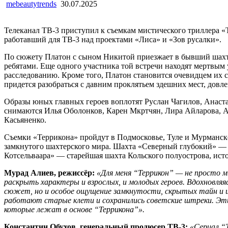
mebeautytrends
30.07.2025
Телеканал ТВ-3 приступил к съемкам мистического триллера 
работавший для ТВ-3 над проектами «Лиса» и «Зов русалки».
По сюжету Платон с сыном Никитой приезжает в бывший шахтер
ребятами. Еще одного участника той встречи находят мертвым 
расследованию. Кроме того, Платон становится очевидцем их с
придется разобраться с давним проклятьем здешних мест, довл
Образы юных главных героев воплотят Руслан Чагилов, Анаст
снимаются Илья Оболонков, Карен Мкртчян, Лира Айларова, А
Касьяненко.
Съемки «Террикона» пройдут в Подмосковье, Туле и Мурманске
замкнутого шахтерского мира. Шахта «Северный глубокий» — од
Котсельваара» — старейшая шахта Кольского полуострова, исто
Мурад Алиев, режиссёр:
«Для меня “Террикон” — не просто м
раскрыть характеры и взрослых, и молодых героев. Вдохновля
сюжет, но и особое ощущение замкнутости, скрытых тайн и и
работают старые клети и сохранились советские штреки. Эти
которые лежат в основе “Террикона”».
Константин Обухов, генеральный продюсер ТВ-3:
«Сериал “