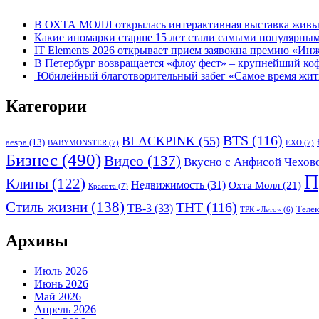
В ОХТА МОЛЛ открылась интерактивная выставка живых
Какие иномарки старше 15 лет стали самыми популярным
IT Elements 2026 открывает прием заявокна премию «Ин
В Петербург возвращается «флоу фест» – крупнейший ко
Юбилейный благотворительный забег «Самое время жить»
Категории
BTS
(116)
BLACKPINK
(55)
aespa
(13)
BABYMONSTER
(7)
EXO
(7)
Бизнес
(490)
Видео
(137)
Вкусно с Анфисой Чехов
П
Клипы
(122)
Недвижимость
(31)
Охта Молл
(21)
Красота
(7)
Стиль жизни
(138)
ТНТ
(116)
ТВ-3
(33)
Теле
ТРК «Лето»
(6)
Архивы
Июль 2026
Июнь 2026
Май 2026
Апрель 2026