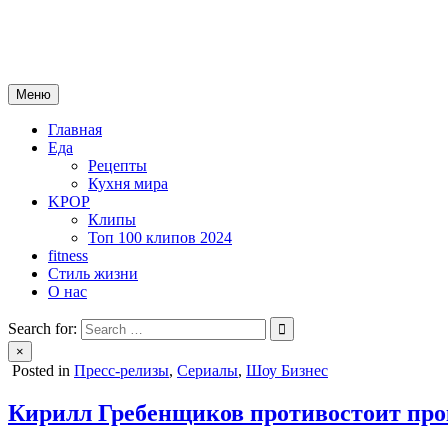
Skip
mebeautytrends.ru
to
— это ваш портал для тех, кто ценит красоту, здоровье, моду и 
content
Меню
Главная
Еда
Рецепты
Кухня мира
KPOP
Клипы
Топ 100 клипов 2024
fitness
Стиль жизни
О нас
Search for:
×
Posted in
Пресс-релизы
,
Сериалы
,
Шоу Бизнес
Кирилл Гребенщиков противостоит про