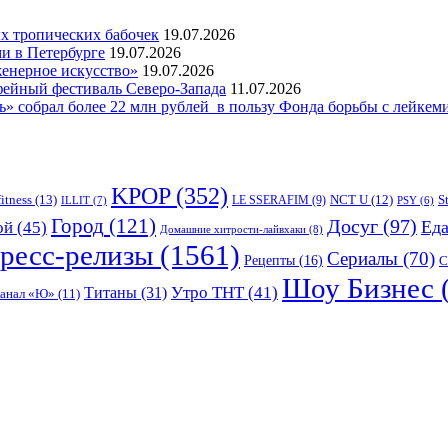
 тропических бабочек
19.07.2026
и в Петербурге
19.07.2026
женерное искусство»
19.07.2026
фейный фестиваль Северо-Запада
11.07.2026
 собрал более 22 млн рублей в пользу Фонда борьбы с лейкем
KPOP
(352)
fitness
(13)
LE SSERAFIM
(9)
NCT U
(12)
S
ILLIT
(7)
PSY
(6)
Город
(121)
Досуг
(97)
Ед
ой
(45)
Домашние хитрости-лайвхаки
(8)
ресс-релизы
(1561)
Сериалы
(70)
Рецепты
(16)
С
Шоу Бизнес
Утро ТНТ
(41)
Титаны
(31)
канал «Ю»
(11)