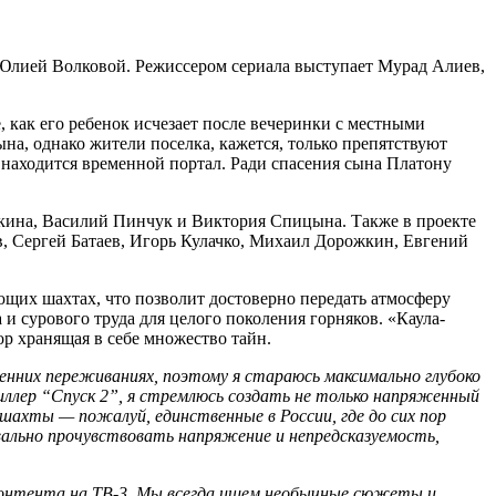
Юлией Волковой. Режиссером сериала выступает Мурад Алиев,
 как его ребенок исчезает после вечеринки с местными
ына, однако жители поселка, кажется, только препятствуют
 находится временной портал. Ради спасения сына Платону
якина, Василий Пинчук и Виктория Спицына. Также в проекте
, Сергей Батаев, Игорь Кулачко, Михаил Дорожкин, Евгений
ющих шахтах, что позволит достоверно передать атмосферу
и сурового труда для целого поколения горняков. «Каула-
ор хранящая в себе множество тайн.
ренних переживаниях, поэтому я стараюсь максимально глубоко
иллер “Спуск 2”, я стремлюсь создать не только напряженный
ахты — пожалуй, единственные в России, где до сих пор
ально прочувствовать напряжение и непредсказуемость,
 контента на ТВ-3. Мы всегда ищем необычные сюжеты и