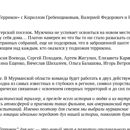
«Террикон» с Кириллом Гребенщиковым, Валерией Федорович и 
ский поселок. Мужчина не успевает освоиться на новом месте,
у себя дома… Платон намерен во что бы то ни стало разыскать с
транных собраний, еще не подозревая, что в заброшенной шахте
еющим над каждым, кто оказался у подножия террикона.
асия Воевода, Сергей Походаев, Артем Жигулин, Елизавета Кар
нна Ещенко, Вячеслав Шихалеев, Ольга Балашова, Игорь Ветров
. В Мурманской области команда будет работать в двух действу
на из самых известных и глубоких в регионе, символ упорства 
рически связанная с освоением северных территорий и до сих п
истический триллер, а прежде всего история о людях и их внут
ясь атмосферой и приемами таких фильмов, как американский тр
спытаний. Именно поэтому для съемок мы выбрали мурманские ш
 локации идеально передают дух нашей истории, помогают букв
Террикон” для нас — это новый этап в развитии оригинального