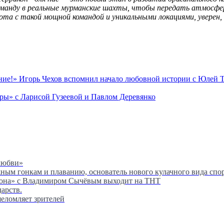
команду в реальные мурманские шахты, чтобы передать атмосфе
абота с такой мощной командой и уникальными локациями, увере
ие!» Игорь Чехов вспомнил начало любовной истории с Юлей 
ры» с Ларисой Гузеевой и Павлом Деревянко
любви»
м гонкам и плаванию, основатель нового кулачного вида спор
сона» с Владимиром Сычёвым выходит на ТНТ
дарств.
шеломляет зрителей