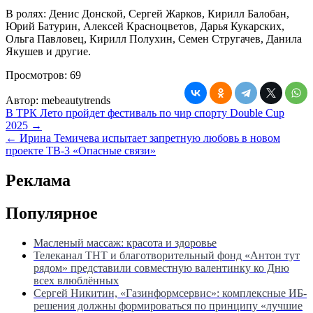
В ролях: Денис Донской, Сергей Жарков, Кирилл Балобан,
Юрий Батурин, Алексей Красноцветов, Дарья Кукарских,
Ольга Павловец, Кирилл Полухин, Семен Стругачев, Данила
Якушев и другие.
Просмотров:
69
Автор:
mebeautytrends
Навигация
В ТРК Лето пройдет фестиваль по чир спорту Double Cup
2025 →
по
← Ирина Темичева испытает запретную любовь в новом
записям
проекте ТВ-3 «Опасные связи»
Реклама
Популярное
Масленый массаж: красота и здоровье
Телеканал ТНТ и благотворительный фонд «Антон тут
рядом» представили совместную валентинку ко Дню
всех влюблённых
Сергей Никитин, «Газинформсервис»: комплексные ИБ-
решения должны формироваться по принципу «лучшие