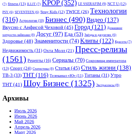
KPOP
(352)
fitness
(13)
LE SSERAFIM
(9)
NCT U
(12)
(7)
ILLIT
(7)
Tехнологии
TWICE
(26)
Stray Kids
(12)
PSY
(6)
SEVENTEEN
(6)
Бизнес
(490)
(316)
Видео
(137)
Астрология
(10)
Город
(121)
Вкусно с Анфисой Чеховой
(45)
Домашние
Досуг
(97)
Еда
(53)
хитрости-лайвхаки
(8)
Звёзды в джунглях
(6)
Клипы
(122)
Знаменитости
(74)
Здоровье
(48)
Красота
(7)
Пресс-релизы
Недвижимость
(31)
Охта Молл
(21)
(1561)
Сериалы
(70)
Рецепты
(16)
Сокровища императора
Стиль жизни
(138)
Статья
(45)
Спорт
(24)
(13)
Статистика
(8)
ТНТ
(116)
Утро
ТВ-3
(33)
Титаны
(31)
Телеканал «Ю»
(11)
Шоу Бизнес
(1325)
ТНТ
(41)
Экстрасенсы
(8)
Архивы
Июль 2026
Июнь 2026
Май 2026
Апрель 2026
Март 2026