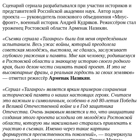
Сценарий сериала разрабатывался при участии историков и
представителей Российской академии наук. Автор идеи
проекта — руководитель поискового объединения «Миус-
фронт», военный историк Андрей Кудряков. Режиссёром стал
уроженец Ростовской области Арменак Назикян.
«Съемки сериала «Таганрог» были для меня определённым
испытанием. Весь ужас войны, который преодолела
советская молодёжь, выстояла, не сдалась, заслуживает
глубокого уважения и памяти. Мне как человеку, родившемуся
в Ростовской области и знающему историю своего родного
края, было делом чести снимать такой проект. И это не
высокопарные фразы, а реальная гордость за своих земляков»
— отметил режиссёр
Арменак Назикян
.
«Сериал «Таганрог» является ярким примером сохранения
исторической памяти о наших настоящих героях. Считаем
это важным и символичным, особенно в год 80-летия Победы
в Великой Отечественной войне и в Год защитника
Отечества. Очень знаковым является и то, что инициатива
создания этого проекта исходила от молодёжи Ростовской
области, которую мы максимально старались привлекать к
участию в съемках. Именно через такие картины
формируется преемственность поколений»
, — подчеркнула
генеральный продюсер кинокомпании «Триикс Медиа»