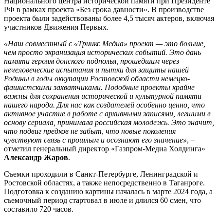
Национального центра исторической памяти при Президенте
РФ в рамках проекта «Без срока давности». В производстве
проекта были задействованы более 4,5 тысяч актеров, включая
участников Движения Первых.
«Наш совместный с «Триикс Медиа» проект — это больше,
чем просто экранизация исторических событий. Это дань
памяти героям донского подполья, прошедшим через
нечеловеческие испытания и пытки для защиты нашей
Родины в годы оккупации Ростовской области немецко-
фашистскими захватчиками. Подобные проекты крайне
важны для сохранения исторической и культурной памяти
нашего народа. Для нас как создателей особенно ценно, что
активное участие в работе с архивными записями, легшими в
основу сериала, принимала российская молодежь. Это значит,
что подвиг предков не забыт, что новые поколения
чувствуют связь с прошлым и осознают его значение»
, –
отметил генеральный директор «Газпром-Медиа Холдинга»
Александр Жаров
.
Съемки проходили в Санкт-Петербурге, Ленинградской и
Ростовской областях, а также непосредственно в Таганроге.
Подготовка к созданию картины началась в марте 2024 года, а
съемочный период стартовал в июле и длился 60 смен, что
составило 720 часов.