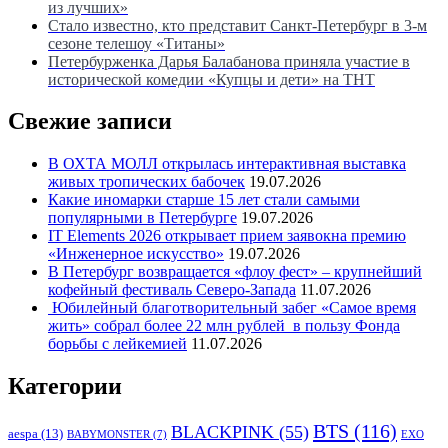
из лучших»
Стало известно, кто представит Санкт-Петербург в 3-м
сезоне телешоу «Титаны»
Петербурженка Дарья Балабанова приняла участие в
исторической комедии «Купцы и дети» на ТНТ
Свежие записи
В ОХТА МОЛЛ открылась интерактивная выставка
живых тропических бабочек
19.07.2026
Какие иномарки старше 15 лет стали самыми
популярными в Петербурге
19.07.2026
IT Elements 2026 открывает прием заявокна премию
«Инженерное искусство»
19.07.2026
В Петербург возвращается «флоу фест» – крупнейший
кофейный фестиваль Северо-Запада
11.07.2026
Юбилейный благотворительный забег «Самое время
жить» собрал более 22 млн рублей в пользу Фонда
борьбы с лейкемией
11.07.2026
Категории
BTS
(116)
BLACKPINK
(55)
aespa
(13)
BABYMONSTER
(7)
EXO