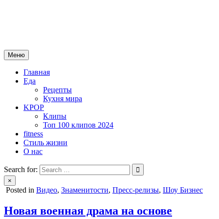
Skip
mebeautytrends.ru
to
— это ваш портал для тех, кто ценит красоту, здоровье, моду и
content
спорт.
Меню
Главная
Еда
Рецепты
Кухня мира
KPOP
Клипы
Топ 100 клипов 2024
fitness
Стиль жизни
О нас
Search for:
×
Posted in
Видео
,
Знаменитости
,
Пресс-релизы
,
Шоу Бизнес
Новая военная драма на основе