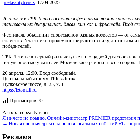
mebeautytrends
17.04.2025
26 апреля в ТРК Лето состоится фестиваль по чир спорту сре
танцевальных дисциплинах: джаз, хип-хоп и фристайл. Вход с
Фестиваль объединит спортсменов разных возрастов — от сам
солистов. Участники продемонстрируют технику, артистизм и 
победителей.
ТРК Лето не в первый раз выступает площадкой для соревнова
популярностью у жителей Московского района и всего города.
26 апреля, 12:00. Вход свободный.
Центральный атриум ТРК «Лето»
Пулковское шоссе, д. 25, к. 1
https://letomall.ru
Просмотров:
92
Автор:
mebeautytrends
Навигация
Я ничего не помню. Онлайн-кинотеатр PREMIER представил по
← Новая военная драма на основе реальных событий «Таганро
по
записям
Реклама