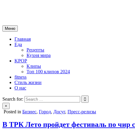
Skip
mebeautytrends.ru
to
— это ваш портал для тех, кто ценит красоту, здоровье, моду и 
content
Меню
Главная
Еда
Рецепты
Кухня мира
KPOP
Клипы
Топ 100 клипов 2024
fitness
Стиль жизни
О нас
Search for:
×
Posted in
Бизнес
,
Город
,
Досуг
,
Пресс-релизы
В ТРК Лето пройдет фестиваль по чир с