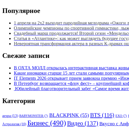
Популярное
1 апреля на 2х2 выходит пародийная мелодрама «Ожоги 
Олимпийские чемпионы по спортивной гимнастике, лыжны
Свадебный марш продолжается! Второй сезон «Мендель
Статья в «Атлантике»: как может выглядеть будущее госу
Невероятная трансформация актера в разных К-драмах о
Свежие записи
В ОХТА МОЛЛ открылась интерактивная выставка живых
Какие иномарки старше 15 лет стали самыми популярным
IT Elements 2026 открывает прием заявокна премию «Ин
В Петербург возвращается «флоу фест» – крупнейший ко
Юбилейный благотворительный забег «Самое время жить»
Категории
BTS
(116)
BLACKPINK
(55)
aespa
(13)
BABYMONSTER
(7)
EXO
(7)
Бизнес
(490)
Видео
(137)
Вкусно с Анф
Астрология
(10)