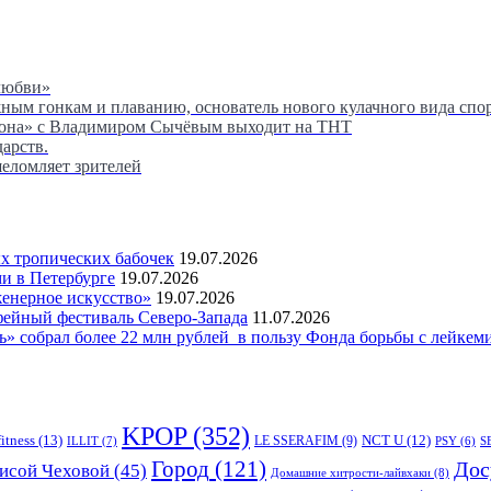
любви»
м гонкам и плаванию, основатель нового кулачного вида спор
сона» с Владимиром Сычёвым выходит на ТНТ
дарств.
шеломляет зрителей
 тропических бабочек
19.07.2026
и в Петербурге
19.07.2026
женерное искусство»
19.07.2026
фейный фестиваль Северо-Запада
11.07.2026
 собрал более 22 млн рублей в пользу Фонда борьбы с лейкем
KPOP
(352)
fitness
(13)
LE SSERAFIM
(9)
NCT U
(12)
ILLIT
(7)
PSY
(6)
S
Город
(121)
Дос
исой Чеховой
(45)
Домашние хитрости-лайвхаки
(8)