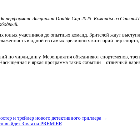
ди перформанс дисциплин Double Cup 2025. Команды из Санкт-Пе
вободный
.
ых юных участников до опытных команд. Зрителей ждут выступл
слаженность в одной из самых зрелищных категорий чир спорта,
ний по чирлидингу. Мероприятия объединяют спортсменов, трен
 Насыщенная и яркая программа таких событий – отличный вариа
стер и трейлер нового детективного триллера →
г» выйдет 3 мая на PREMIER