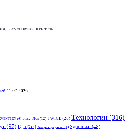
та, космонавт-испытатель
ией
11.07.2026
Tехнологии
(316)
TWICE
(26)
Stray Kids
(12)
EVENTEEN
(6)
уг
(97)
Еда
(53)
Здоровье
(48)
Звёзды в джунглях
(6)