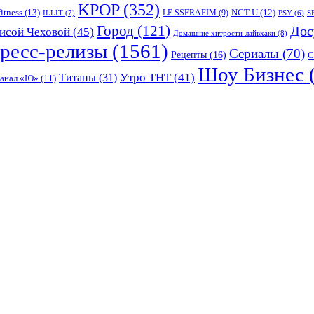
KPOP
(352)
fitness
(13)
LE SSERAFIM
(9)
NCT U
(12)
ILLIT
(7)
PSY
(6)
S
Город
(121)
Дос
исой Чеховой
(45)
Домашние хитрости-лайвхаки
(8)
ресс-релизы
(1561)
Сериалы
(70)
Рецепты
(16)
С
Шоу Бизнес
Утро ТНТ
(41)
Титаны
(31)
канал «Ю»
(11)