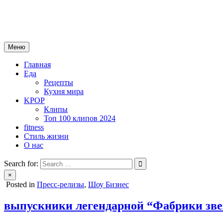
Skip
mebeautytrends.ru
to
— это ваш портал для тех, кто ценит красоту, здоровье, моду и 
content
Меню
Главная
Еда
Рецепты
Кухня мира
KPOP
Клипы
Топ 100 клипов 2024
fitness
Стиль жизни
О нас
Search for:
×
Posted in
Пресс-релизы
,
Шоу Бизнес
выпускники легендарной “Фабрики зве