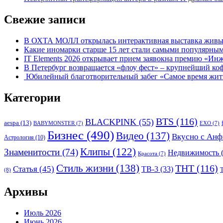
Свежие записи
В ОХТА МОЛЛ открылась интерактивная выставка живых
Какие иномарки старше 15 лет стали самыми популярным
IT Elements 2026 открывает прием заявокна премию «Ин
В Петербург возвращается «флоу фест» – крупнейший ко
Юбилейный благотворительный забег «Самое время жить»
Категории
BTS
(116)
BLACKPINK
(55)
aespa
(13)
BABYMONSTER
(7)
EXO
(7)
Бизнес
(490)
Видео
(137)
Вкусно с Анф
Астрология
(10)
Клипы
(122)
Знаменитости
(74)
Недвижимость
(
Красота
(7)
Стиль жизни
(138)
ТНТ
(116)
Статья
(45)
ТВ-3
(33)
(8)
Архивы
Июль 2026
Июнь 2026