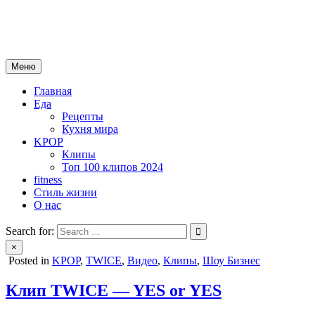
Skip
mebeautytrends.ru
to
— это ваш портал для тех, кто ценит красоту, здоровье, моду и 
content
Меню
Главная
Еда
Рецепты
Кухня мира
KPOP
Клипы
Топ 100 клипов 2024
fitness
Стиль жизни
О нас
Search for:
×
Posted in
KPOP
,
TWICE
,
Видео
,
Клипы
,
Шоу Бизнес
Клип TWICE — YES or YES