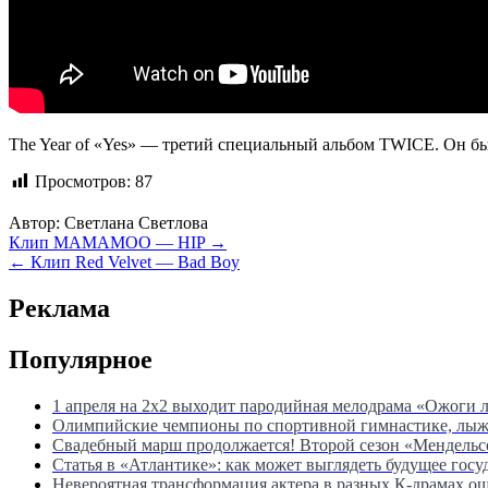
The Year of «Yes» — третий специальный альбом TWICE. Он был 
Просмотров:
87
Автор:
Светлана Светлова
Навигация
Клип MAMAMOO — HIP →
← Клип Red Velvet — Bad Boy
по
записям
Реклама
Популярное
1 апреля на 2х2 выходит пародийная мелодрама «Ожоги 
Олимпийские чемпионы по спортивной гимнастике, лыжны
Свадебный марш продолжается! Второй сезон «Мендель
Статья в «Атлантике»: как может выглядеть будущее госу
Невероятная трансформация актера в разных К-драмах о