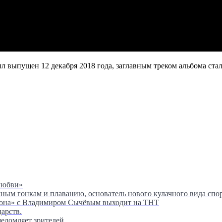
выпущен 12 декабря 2018 года, заглавным треком альбома стала 
любви»
м гонкам и плаванию, основатель нового кулачного вида спор
сона» с Владимиром Сычёвым выходит на ТНТ
дарств.
шеломляет зрителей