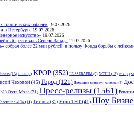
 тропических бабочек
19.07.2026
и в Петербурге
19.07.2026
женерное искусство»
19.07.2026
фейный фестиваль Северо-Запада
11.07.2026
 собрал более 22 млн рублей в пользу Фонда борьбы с лейкем
KPOP
(352)
fitness
(13)
LE SSERAFIM
(9)
NCT U
(12)
ILLIT
(7)
PSY
(6)
S
Город
(121)
Дос
исой Чеховой
(45)
Домашние хитрости-лайвхаки
(8)
Пресс-релизы
(1561)
31)
Охта Молл
(21)
Рецепты
Шоу Бизне
Утро ТНТ
(41)
Титаны
(31)
Телеканал «Ю»
(11)