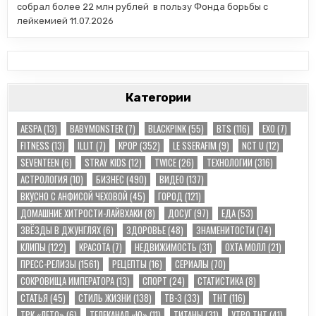
собрал более 22 млн рублей в пользу Фонда борьбы с
лейкемией
11.07.2026
Категории
AESPA
(13)
BABYMONSTER
(7)
BLACKPINK
(55)
BTS
(116)
EXO
(7)
FITNESS
(13)
ILLIT
(7)
KPOP
(352)
LE SSERAFIM
(9)
NCT U
(12)
SEVENTEEN
(6)
STRAY KIDS
(12)
TWICE
(26)
TЕХНОЛОГИИ
(316)
АСТРОЛОГИЯ
(10)
БИЗНЕС
(490)
ВИДЕО
(137)
ВКУСНО С АНФИСОЙ ЧЕХОВОЙ
(45)
ГОРОД
(121)
ДОМАШНИЕ ХИТРОСТИ-ЛАЙВХАКИ
(8)
ДОСУГ
(97)
ЕДА
(53)
ЗВЁЗДЫ В ДЖУНГЛЯХ
(6)
ЗДОРОВЬЕ
(48)
ЗНАМЕНИТОСТИ
(74)
КЛИПЫ
(122)
КРАСОТА
(7)
НЕДВИЖИМОСТЬ
(31)
ОХТА МОЛЛ
(21)
ПРЕСС-РЕЛИЗЫ
(1561)
РЕЦЕПТЫ
(16)
СЕРИАЛЫ
(70)
СОКРОВИЩА ИМПЕРАТОРА
(13)
СПОРТ
(24)
СТАТИСТИКА
(8)
СТАТЬЯ
(45)
СТИЛЬ ЖИЗНИ
(138)
ТВ-3
(33)
ТНТ
(116)
ТРК «ЛЕТО»
(6)
ТЕЛЕКАНАЛ «Ю»
(11)
ТИТАНЫ
(31)
УТРО ТНТ
(41)