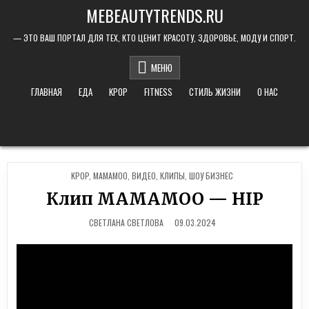
Skip to content
MEBEAUTYTRENDS.RU
— ЭТО ВАШ ПОРТАЛ ДЛЯ ТЕХ, КТО ЦЕНИТ КРАСОТУ, ЗДОРОВЬЕ, МОДУ И СПОРТ.
МЕНЮ
ГЛАВНАЯ
ЕДА
KPOP
FITNESS
СТИЛЬ ЖИЗНИ
О НАС
POSTED IN
KPOP
,
MAMAMOO
,
ВИДЕО
,
КЛИПЫ
,
ШОУ БИЗНЕС
Клип MAMAMOO — HIP
СВЕТЛАНА СВЕТЛОВА
09.03.2024