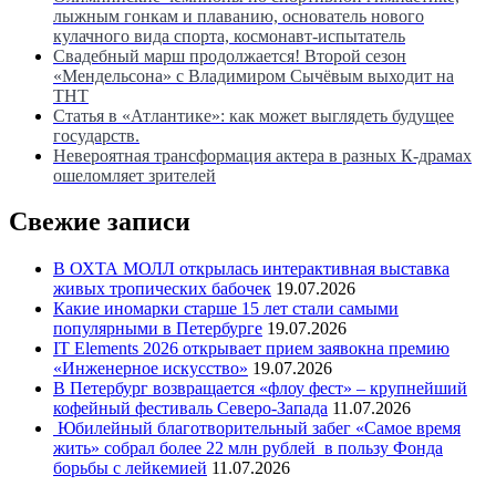
лыжным гонкам и плаванию, основатель нового
кулачного вида спорта, космонавт-испытатель
Свадебный марш продолжается! Второй сезон
«Мендельсона» с Владимиром Сычёвым выходит на
ТНТ
Статья в «Атлантике»: как может выглядеть будущее
государств.
Невероятная трансформация актера в разных К-драмах
ошеломляет зрителей
Свежие записи
В ОХТА МОЛЛ открылась интерактивная выставка
живых тропических бабочек
19.07.2026
Какие иномарки старше 15 лет стали самыми
популярными в Петербурге
19.07.2026
IT Elements 2026 открывает прием заявокна премию
«Инженерное искусство»
19.07.2026
В Петербург возвращается «флоу фест» – крупнейший
кофейный фестиваль Северо-Запада
11.07.2026
Юбилейный благотворительный забег «Самое время
жить» собрал более 22 млн рублей в пользу Фонда
борьбы с лейкемией
11.07.2026