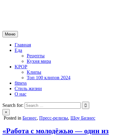
Skip
mebeautytrends.ru
to
— это ваш портал для тех, кто ценит красоту, здоровье, моду и
content
спорт.
Меню
Главная
Еда
Рецепты
Кухня мира
KPOP
Клипы
Топ 100 клипов 2024
fitness
Стиль жизни
О нас
Search for:
×
Posted in
Бизнес
,
Пресс-релизы
,
Шоу Бизнес
«Работа с молодёжью — один из