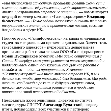
«
Мы предложили студентам проанализировать схему сети
компании, выявить её уязвимости, смоделировать возможные
атаки и разработать стратегию защиты»
, — комментирует
ведущий инженер компании «Газинформсервис»
Владимир
Феоктистов
. — «
Такие задачи позволяют оценить не только
теоретические знания, но и практические навыки, важные
для работы в сфере ИБ
».
Помимо этого, «Газинформсервис» наградил отличившихся
студентов специальными призами и дипломами. Заместитель
генерального директора – руководитель департамента
организации работ с заказчиками ООО «Газинформсервис»
Роман Пустарнаков
отметил:
«Мы давно сотрудничаем с
Санкт-Петербургским университетом телекоммуникаций и
поддерживаем олимпиаду каждый год. Для нас работа с
молодёжью — один из приоритетов. Компания
“Газинформсервис” — в числе лидеров отрасли ИБ, и мы
делаем всё, чтобы мир технологий был безопасным. Мы рады
вносить свой вклад в развитие будущих специалистов,
помогая молодым талантам развиваться и продвигая
инновации в этой перспективной области».
Председатель жюри олимпиады, директор института
магистратуры СПбГУТ
Александр Бучатский
, подводя
итоги, поблагодарил всех участников и партнёров: