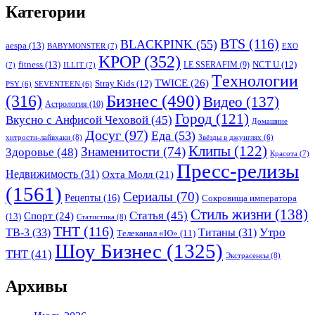
Категории
BTS
(116)
BLACKPINK
(55)
aespa
(13)
BABYMONSTER
(7)
EXO
KPOP
(352)
fitness
(13)
LE SSERAFIM
(9)
NCT U
(12)
(7)
ILLIT
(7)
Tехнологии
TWICE
(26)
Stray Kids
(12)
PSY
(6)
SEVENTEEN
(6)
Бизнес
(490)
(316)
Видео
(137)
Астрология
(10)
Город
(121)
Вкусно с Анфисой Чеховой
(45)
Домашние
Досуг
(97)
Еда
(53)
хитрости-лайвхаки
(8)
Звёзды в джунглях
(6)
Клипы
(122)
Знаменитости
(74)
Здоровье
(48)
Красота
(7)
Пресс-релизы
Недвижимость
(31)
Охта Молл
(21)
(1561)
Сериалы
(70)
Рецепты
(16)
Сокровища императора
Стиль жизни
(138)
Статья
(45)
Спорт
(24)
(13)
Статистика
(8)
ТНТ
(116)
Утро
ТВ-3
(33)
Титаны
(31)
Телеканал «Ю»
(11)
Шоу Бизнес
(1325)
ТНТ
(41)
Экстрасенсы
(8)
Архивы