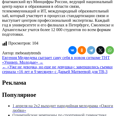
флагманский вуз Минцифры России, ведущий национальный
центр науки и образования в области связи,
телекоммуникаций и ИТ, международный образовательный
хаб, который участвует в процессах стандартизации связи и
выступает центром профессиональной экспертизы. Каждый
год в университете и его филиалах в Петербурге, Смоленске и
Архангельске учатся более 12 000 студентов по всем формам
подготовки.
Просмотров:
104
Автор:
mebeautytrends
Навигация
Евгения Медведева сыграет саму себя в новом ситкоме ТНТ
«Универ. Молодые» →
по
← «Уже не девочка, но еще не девушка»: завершились съемки
записям
сериала «16 лет и 9 месяцев» с Дарьей Матвеевой для ТВ-3
Реклама
Популярное
1 апреля на 2х2 выходит пародийная мелодрама «Ожоги
любви»
Олимпийские чемпионы по спортивной гимнастике,