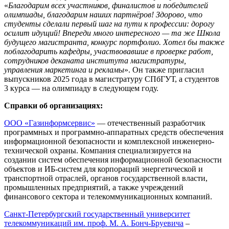
«
Благодарим всех участников, финалистов и победителей
олимпиады, благодарим наших партнёров! Здорово, что
студенты сделали первый шаг на пути к профессии: дорогу
осилит идущий! Впереди много интересного — та же Школа
будущего магистранта, конкурс портфолио. Хотел бы также
поблагодарить кафедры, участвовавшие в проверке работ,
сотрудников деканата института магистратуры,
управления маркетинга и рекламы
». Он также пригласил
выпускников 2025 года в магистратуру СПбГУТ, а студентов
3 курса — на олимпиаду в следующем году.
Справки об организациях:
ООО «Газинформсервис»
— отечественный разработчик
программных и программно-аппаратных средств обеспечения
информационной безопасности и комплексной инженерно-
технической охраны. Компания специализируется на
создании систем обеспечения информационной безопасности
объектов и ИБ-систем для корпораций энергетической и
транспортной отраслей, органов государственной власти,
промышленных предприятий, а также учреждений
финансового сектора и телекоммуникационных компаний.
Санкт-Петербургский государственный университет
телекоммуникаций им. проф. М. А. Бонч-Бруевича
–