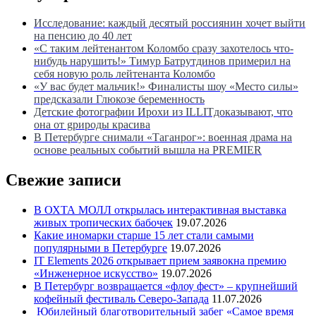
Исследование: каждый десятый россиянин хочет выйти
на пенсию до 40 лет
«С таким лейтенантом Коломбо сразу захотелось что-
нибудь нарушить!» Тимур Батрутдинов примерил на
себя новую роль лейтенанта Коломбо
«У вас будет мальчик!» Финалисты шоу «Место силы»
предсказали Глюкозе беременность
Детские фотографии Ирохи из ILLITдоказывают, что
она от gрироды красива
В Петербурге снимали «Таганрог»: военная драма на
основе реальных событий вышла на PREMIER
Свежие записи
В ОХТА МОЛЛ открылась интерактивная выставка
живых тропических бабочек
19.07.2026
Какие иномарки старше 15 лет стали самыми
популярными в Петербурге
19.07.2026
IT Elements 2026 открывает прием заявокна премию
«Инженерное искусство»
19.07.2026
В Петербург возвращается «флоу фест» – крупнейший
кофейный фестиваль Северо-Запада
11.07.2026
Юбилейный благотворительный забег «Самое время