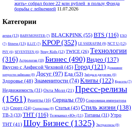
жить» собрал более 22 млн рублей в пользу Фонда
борьбы с лейкемией
11.07.2026
Категории
BTS
(116)
BLACKPINK
(55)
aespa
(13)
BABYMONSTER
(7)
EXO
KPOP
(352)
fitness
(13)
LE SSERAFIM
(9)
NCT U
(12)
(7)
ILLIT
(7)
Tехнологии
TWICE
(26)
Stray Kids
(12)
PSY
(6)
SEVENTEEN
(6)
Бизнес
(490)
(316)
Видео
(137)
Астрология
(10)
Город
(121)
Вкусно с Анфисой Чеховой
(45)
Домашние
Досуг
(97)
Еда
(53)
хитрости-лайвхаки
(8)
Звёзды в джунглях
(6)
Клипы
(122)
Знаменитости
(74)
Здоровье
(48)
Красота
(7)
Пресс-релизы
Недвижимость
(31)
Охта Молл
(21)
(1561)
Сериалы
(70)
Рецепты
(16)
Сокровища императора
Стиль жизни
(138)
Статья
(45)
Спорт
(24)
(13)
Статистика
(8)
ТНТ
(116)
Утро
ТВ-3
(33)
Титаны
(31)
Телеканал «Ю»
(11)
Шоу Бизнес
(1325)
ТНТ
(41)
Экстрасенсы
(8)