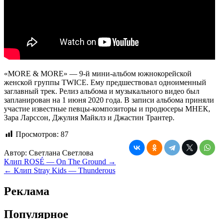
«MORE & MORE» — 9-й мини-альбом южнокорейской
женской группы TWICE. Ему предшествовал одноименный
заглавный трек. Релиз альбома и музыкального видео был
запланирован на 1 июня 2020 года. В записи альбома приняли
участие известные певцы-композиторы и продюсеры МНЕК,
Зара Ларссон, Джулия Майклз и Джастин Трантер.
Просмотров:
87
Автор:
Светлана Светлова
Навигация
Клип ROSÉ — On The Ground →
← Клип Stray Kids — Thunderous
по
записям
Реклама
Популярное