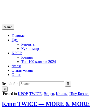
Skip
mebeautytrends.ru
to
— это ваш портал для тех, кто ценит красоту, здоровье, моду и
content
спорт.
Меню
Главная
Еда
Рецепты
Кухня мира
KPOP
Клипы
Топ 100 клипов 2024
fitness
Стиль жизни
О нас
Search for:
×
Posted in
KPOP
,
TWICE
,
Видео
,
Клипы
,
Шоу Бизнес
Клип TWICE — MORE & MORE