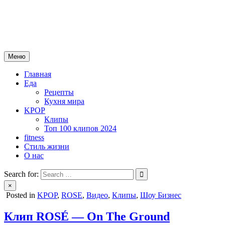
Skip
mebeautytrends.ru
to
— это ваш портал для тех, кто ценит красоту, здоровье, моду и
content
спорт.
Меню
Главная
Еда
Рецепты
Кухня мира
KPOP
Клипы
Топ 100 клипов 2024
fitness
Стиль жизни
О нас
Search for:
×
Posted in
KPOP
,
ROSE
,
Видео
,
Клипы
,
Шоу Бизнес
Клип ROSÉ — On The Ground