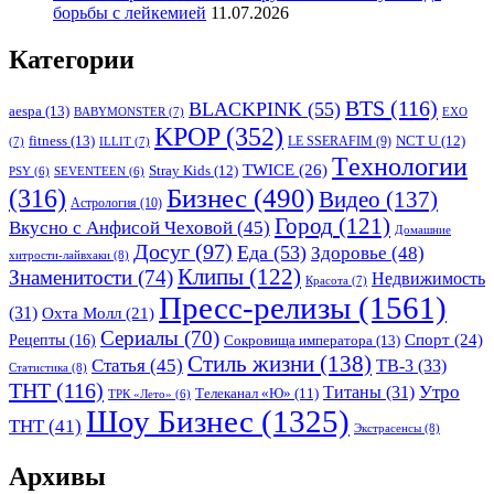
борьбы с лейкемией
11.07.2026
Категории
BTS
(116)
BLACKPINK
(55)
aespa
(13)
BABYMONSTER
(7)
EXO
KPOP
(352)
fitness
(13)
LE SSERAFIM
(9)
NCT U
(12)
(7)
ILLIT
(7)
Tехнологии
TWICE
(26)
Stray Kids
(12)
PSY
(6)
SEVENTEEN
(6)
Бизнес
(490)
(316)
Видео
(137)
Астрология
(10)
Город
(121)
Вкусно с Анфисой Чеховой
(45)
Домашние
Досуг
(97)
Еда
(53)
Здоровье
(48)
хитрости-лайвхаки
(8)
Клипы
(122)
Знаменитости
(74)
Недвижимость
Красота
(7)
Пресс-релизы
(1561)
(31)
Охта Молл
(21)
Сериалы
(70)
Спорт
(24)
Рецепты
(16)
Сокровища императора
(13)
Стиль жизни
(138)
Статья
(45)
ТВ-3
(33)
Статистика
(8)
ТНТ
(116)
Утро
Титаны
(31)
Телеканал «Ю»
(11)
ТРК «Лето»
(6)
Шоу Бизнес
(1325)
ТНТ
(41)
Экстрасенсы
(8)
Архивы