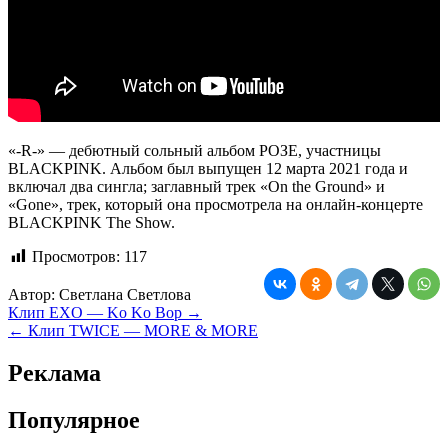
«-R-» — дебютный сольный альбом РОЗЕ, участницы
BLACKPINK. Альбом был выпущен 12 марта 2021 года и
включал два сингла; заглавный трек «On the Ground» и
«Gone», трек, который она просмотрела на онлайн-концерте
BLACKPINK The Show.
Просмотров:
117
Автор:
Светлана Светлова
Навигация
Клип EXO — Ko Ko Bop →
← Клип TWICE — MORE & MORE
по
записям
Реклама
Популярное