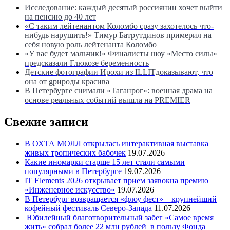
Исследование: каждый десятый россиянин хочет выйти
на пенсию до 40 лет
«С таким лейтенантом Коломбо сразу захотелось что-
нибудь нарушить!» Тимур Батрутдинов примерил на
себя новую роль лейтенанта Коломбо
«У вас будет мальчик!» Финалисты шоу «Место силы»
предсказали Глюкозе беременность
Детские фотографии Ирохи из ILLITдоказывают, что
она от gрироды красива
В Петербурге снимали «Таганрог»: военная драма на
основе реальных событий вышла на PREMIER
Свежие записи
В ОХТА МОЛЛ открылась интерактивная выставка
живых тропических бабочек
19.07.2026
Какие иномарки старше 15 лет стали самыми
популярными в Петербурге
19.07.2026
IT Elements 2026 открывает прием заявокна премию
«Инженерное искусство»
19.07.2026
В Петербург возвращается «флоу фест» – крупнейший
кофейный фестиваль Северо-Запада
11.07.2026
Юбилейный благотворительный забег «Самое время
жить» собрал более 22 млн рублей в пользу Фонда