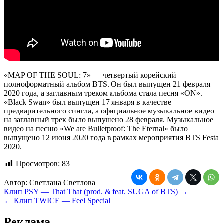
«MAP OF THE SOUL: 7» — четвертый корейский
полноформатный альбом BTS. Он был выпущен 21 февраля
2020 года, а заглавным треком альбома стала песня «ON».
«Black Swan» был выпущен 17 января в качестве
предварительного сингла, а официальное музыкальное видео
на заглавный трек было выпущено 28 февраля. Музыкальное
видео на песню «We are Bulletproof: The Eternal» было
выпущено 12 июня 2020 года в рамках мероприятия BTS Festa
2020.
Просмотров:
83
Автор:
Светлана Светлова
Навигация
Клип PSY — That That (prod. & feat. SUGA of BTS) →
← Клип TWICE — Feel Special
по
записям
Реклама