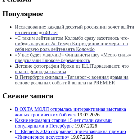
Популярное
Исследование: каждый десятый россиянин хочет выйти
на пенсию до 40 лет
«С таким лейтенантом Коломбо сразу захотелось что-
нибудь нарушить!» Тимур Батрутдинов примерил на
себя новую роль лейтенанта Коломбо
«У вас будет мальчик!» Финалисты шоу «Место силы»
предсказали Глюкозе беременность
Детские фотографии Ирохи из ILLITдоказывают, что
она от gрироды красива
В Петербурге снимали «Таганрог»: военная драма на
основе реальных событий вышла на PREMIER
Свежие записи
В ОХТА МОЛЛ открылась интерактивная выставка
живых тропических бабочек
19.07.2026
Какие иномарки старше 15 лет стали самыми
популярными в Петербурге
19.07.2026
IT Elements 2026 открывает прием заявокна премию
«Инженерное искусство»
19.07.2026