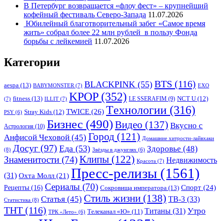
В Петербург возвращается «флоу фест» – крупнейший
кофейный фестиваль Северо-Запада
11.07.2026
Юбилейный благотворительный забег «Самое время
жить» собрал более 22 млн рублей в пользу Фонда
борьбы с лейкемией
11.07.2026
Категории
BTS
(116)
BLACKPINK
(55)
aespa
(13)
BABYMONSTER
(7)
EXO
KPOP
(352)
fitness
(13)
LE SSERAFIM
(9)
NCT U
(12)
(7)
ILLIT
(7)
Tехнологии
(316)
TWICE
(26)
Stray Kids
(12)
PSY
(6)
Бизнес
(490)
Видео
(137)
Вкусно с
Астрология
(10)
Город
(121)
Анфисой Чеховой
(45)
Домашние хитрости-лайвхаки
Досуг
(97)
Еда
(53)
Здоровье
(48)
(8)
Звёзды в джунглях
(6)
Клипы
(122)
Знаменитости
(74)
Недвижимость
Красота
(7)
Пресс-релизы
(1561)
(31)
Охта Молл
(21)
Сериалы
(70)
Спорт
(24)
Рецепты
(16)
Сокровища императора
(13)
Стиль жизни
(138)
Статья
(45)
ТВ-3
(33)
Статистика
(8)
ТНТ
(116)
Утро
Титаны
(31)
Телеканал «Ю»
(11)
ТРК «Лето»
(6)