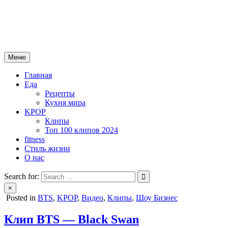
Skip
mebeautytrends.ru
to
— это ваш портал для тех, кто ценит красоту, здоровье, моду и
content
спорт.
Меню
Главная
Еда
Рецепты
Кухня мира
KPOP
Клипы
Топ 100 клипов 2024
fitness
Стиль жизни
О нас
Search for:
×
Posted in
BTS
,
KPOP
,
Видео
,
Клипы
,
Шоу Бизнес
Клип BTS — Black Swan