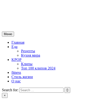
Skip
mebeautytrends.ru
to
content
— это ваш портал для тех, кто ценит красоту, здоровье, моду и
спорт.
Меню
Главная
Еда
Рецепты
Кухня мира
KPOP
Клипы
Топ 100 клипов 2024
fitness
Стиль жизни
О нас
Search for:
×