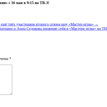
и» с 16 мая в 9:15 на ТВ-3!
 ещё трёх участников второго сезона шоу «Мастер игры» →
татиани и Анна Седокова проверят себя в «Мастере игры» на Т
ечены
*