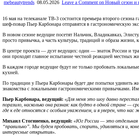
mebeautytrends
08.05.2026
Leave a Comment
on Новый сезон и
16 мая на телеканале ТВ-3 состоится премьера второго сезон
шеф-повар Пьер Карбонара отправятся в гастрономическую эк
В новом сезоне ведущие посетят Нальчик, Владикавказ, Элисту
просто привычка, а часть культуры, традиций и образа жизни,
В центре проекта — дуэт ведущих: один — знаток России и тра
они проходят главное испытание честной реакцией местных жи
В каждом городе ведущие будут не только пробовать локальные
кухней.
По традиции у Пьера Карбонары будет две попытки удивить жи
знакомства с локальными гастрономическими привычками. Име
Пьер Карбонара, ведущий:
«Для меня это шоу давно перестал
поразило, насколько она разная: как будто в одной стране — с
где к еде относятся с особым уважением, и я уверен, что на
Михаил Стогниенко, ведущий:
«Юг России — это отдельная г
“правильно”. Мы будем пробовать, спорить, удивляться и, ко
интересные открытия».