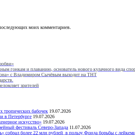
ля последующих моих комментариев.
любви»
м гонкам и плаванию, основатель нового кулачного вида спор
сона» с Владимиром Сычёвым выходит на ТНТ
дарств.
шеломляет зрителей
 тропических бабочек
19.07.2026
и в Петербурге
19.07.2026
женерное искусство»
19.07.2026
фейный фестиваль Северо-Запада
11.07.2026
 собрал более 22 млн рублей в пользу Фонда борьбы с лейкем