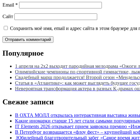
Email
*
Сайт
Сохранить моё имя, email и адрес сайта в этом браузере д
Популярное
1 апреля на 2х2 выходит пародийная мелодрама «Ожоги 
Олимпийские чемпионы по спортивной гимнастике, лыжны
Свадебный марш продолжается! Второй сезон «Мендель
Статья в «Атлантике»: как может выглядеть будущее госу
Невероятная трансформация актера в разных К-драмах о
Свежие записи
В ОХТА МОЛЛ открылась интерактивная выставка живых
Какие иномарки старше 15 лет стали самыми популярным
IT Elements 2026 открывает прием заявокна премию «Ин
В Петербург возвращается «флоу фест» – крупнейший ко
Юбилейный благотворительный забег «Самое время жить»