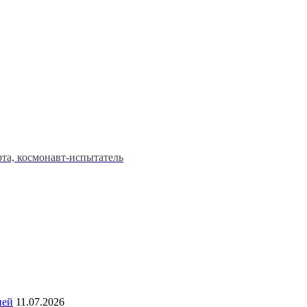
та, космонавт-испытатель
ией
11.07.2026