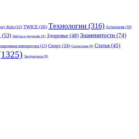
Tехнологии
(316)
TWICE
(26)
tray Kids
(12)
Астрология
(10)
Знаменитости
(74)
а
(53)
Здоровье
(48)
Звёзды в джунглях
(6)
Статья
(45)
Спорт
(24)
окровища императора
(13)
Статистика
(8)
(1325)
Экстрасенсы
(8)