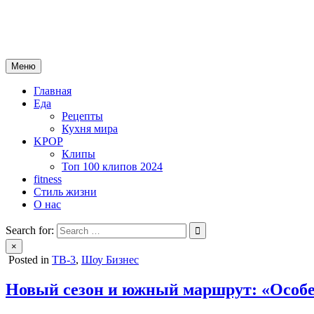
Skip
mebeautytrends.ru
to
— это ваш портал для тех, кто ценит красоту, здоровье, моду и 
content
Меню
Главная
Еда
Рецепты
Кухня мира
KPOP
Клипы
Топ 100 клипов 2024
fitness
Стиль жизни
О нас
Search for:
×
Posted in
ТВ-3
,
Шоу Бизнес
Новый сезон и южный маршрут: «Особе