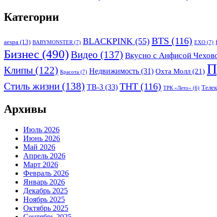
Категории
BTS
(116)
BLACKPINK
(55)
aespa
(13)
BABYMONSTER
(7)
EXO
(7)
Бизнес
(490)
Видео
(137)
Вкусно с Анфисой Чехов
П
Клипы
(122)
Недвижимость
(31)
Охта Молл
(21)
Красота
(7)
Стиль жизни
(138)
ТНТ
(116)
ТВ-3
(33)
Теле
ТРК «Лето»
(6)
Архивы
Июль 2026
Июнь 2026
Май 2026
Апрель 2026
Март 2026
Февраль 2026
Январь 2026
Декабрь 2025
Ноябрь 2025
Октябрь 2025
Сентябрь 2025