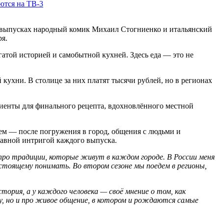
ются на ТВ-3
ых выпусках народный комик Михаил Стогниенко и итальянский
я.
гатой историей и самобытной кухней. Здесь еда — это не
кухни. В столице за них платят тысячи рублей, но в регионах
едиенты для финального рецепта, вдохновлённого местной
тем — после погружения в город, общения с людьми и
лавной интригой каждого выпуска.
 про традиции, которые живут в каждом городе. В России меня
настоящему понимать. Во втором сезоне мы поедем в регионы,
тория, а у каждого человека — своё мнение о том, как
ду, но и про живое общение, в котором и рождаются самые