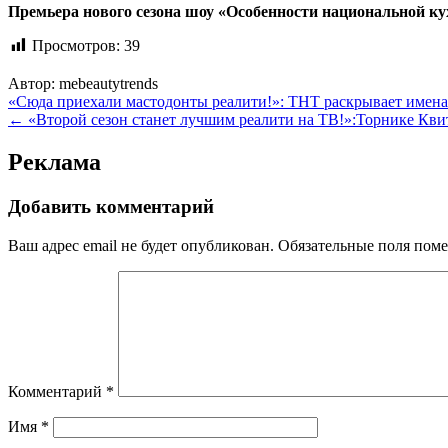
Премьера нового сезона шоу «Особенности национальной кухн
Просмотров:
39
Автор:
mebeautytrends
Навигация
«Сюда приехали мастодонты реалити!»: ТНТ раскрывает имена
← «Второй сезон станет лучшим реалити на ТВ!»:Торнике Кви
по
записям
Реклама
Добавить комментарий
Ваш адрес email не будет опубликован.
Обязательные поля пом
Комментарий
*
Имя
*