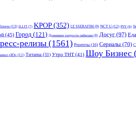
KPOP
(352)
fitness
(13)
LE SSERAFIM
(9)
NCT U
(12)
S
ILLIT
(7)
PSY
(6)
Город
(121)
Досуг
(97)
Ед
ой
(45)
Домашние хитрости-лайвхаки
(8)
ресс-релизы
(1561)
Сериалы
(70)
Рецепты
(16)
С
Шоу Бизнес
Утро ТНТ
(41)
Титаны
(31)
канал «Ю»
(11)