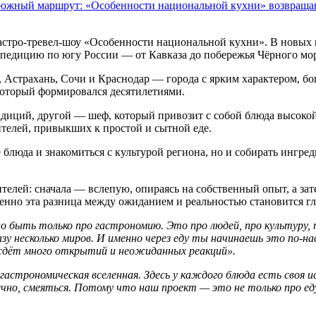
 южный маршрут: «Особенности национальной кухни» возвраща
а гастро-тревел-шоу «Особенности национальной кухни». В нов
спедицию по югу России — от Кавказа до побережья Чёрного мор
, Астрахань, Сочи и Краснодар — города с ярким характером, бо
 который формировался десятилетиями.
диций, другой — шеф, который привозит с собой блюда высокой 
телей, привыкших к простой и сытной еде.
 блюда и знакомиться с культурой региона, но и собирать ингр
телей: сначала — вслепую, опираясь на собственный опыт, а за
нно эта разница между ожиданием и реальностью становится г
о быть только про гастрономию. Это про людей, про культуру,
разу несколько миров. И именно через еду ты начинаешь это по-
с ждёт много открытий и неожиданных реакций».
астрономическая вселенная. Здесь у каждого блюда есть своя ис
нечно, смеяться. Потому что наш проект — это не только про е