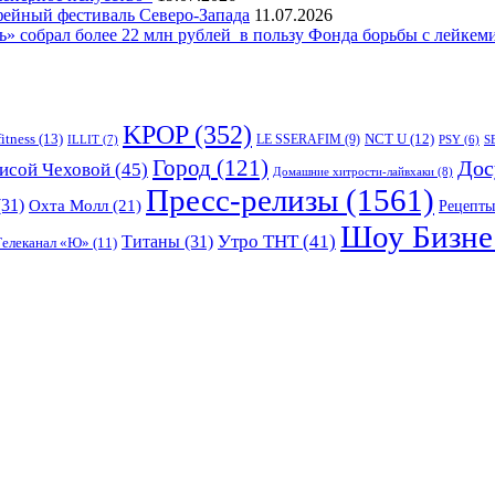
фейный фестиваль Северо-Запада
11.07.2026
 собрал более 22 млн рублей в пользу Фонда борьбы с лейкем
KPOP
(352)
fitness
(13)
LE SSERAFIM
(9)
NCT U
(12)
ILLIT
(7)
PSY
(6)
S
Город
(121)
Дос
исой Чеховой
(45)
Домашние хитрости-лайвхаки
(8)
Пресс-релизы
(1561)
31)
Охта Молл
(21)
Рецепты
Шоу Бизне
Утро ТНТ
(41)
Титаны
(31)
Телеканал «Ю»
(11)