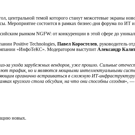
стол, центральной темой которого станут межсетевые экраны но
. Мероприятие состоится в рамках бизнес-дня форума по ИТ и И
оссийским рынком NGFW: от конкуренции в этой сфере до уникал
ании Positive Technologies,
Павел Коростелев
, руководитель о
 компании «ИнфоТеКС». Модератором выступит
Александр Кали
з-за ухода зарубежных вендоров, уже прошло. Сильные отечес
руют трафик, но и являются мощными интеллектуальными сист
ляющим органично встраиваться в сложную ИТ-инфраструктуру 
ках круглого стола обсудим, на что они способны сегодня
», —
рацию новых.