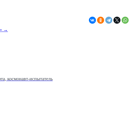
е» →
та, космонавт-испытатель