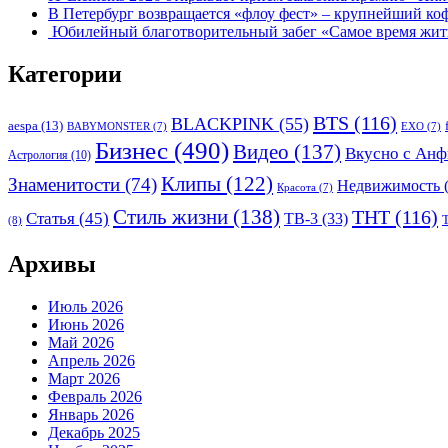
В Петербург возвращается «флоу фест» – крупнейший ко
Юбилейный благотворительный забег «Самое время жить»
Категории
BTS
(116)
BLACKPINK
(55)
aespa
(13)
BABYMONSTER
(7)
EXO
(7)
Бизнес
(490)
Видео
(137)
Вкусно с Анф
Астрология
(10)
Клипы
(122)
Знаменитости
(74)
Недвижимость
(
Красота
(7)
Стиль жизни
(138)
ТНТ
(116)
Статья
(45)
ТВ-3
(33)
(8)
Архивы
Июль 2026
Июнь 2026
Май 2026
Апрель 2026
Март 2026
Февраль 2026
Январь 2026
Декабрь 2025