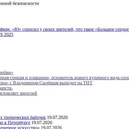
ионной безопасности
фире. «Ю» спросил у своих зрителей, что такое «Большое сердц
S 2025
любви»
м гонкам и плаванию, основатель нового кулачного вида спор
сона» с Владимиром Сычёвым выходит на ТНТ
дарств.
шеломляет зрителей
 тропических бабочек
19.07.2026
и в Петербурге
19.07.2026
женерное искусство»
19.07.2026