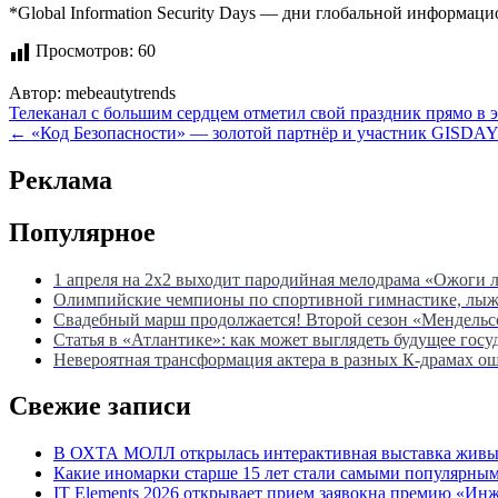
*Global Information Security Days — дни глобальной информац
Просмотров:
60
Автор:
mebeautytrends
Навигация
Телеканал с большим сердцем отметил свой праздник прямо в э
← «Код Безопасности» — золотой партнёр и участник GISDAY
по
записям
Реклама
Популярное
1 апреля на 2х2 выходит пародийная мелодрама «Ожоги 
Олимпийские чемпионы по спортивной гимнастике, лыжны
Свадебный марш продолжается! Второй сезон «Мендель
Статья в «Атлантике»: как может выглядеть будущее госу
Невероятная трансформация актера в разных К-драмах о
Свежие записи
В ОХТА МОЛЛ открылась интерактивная выставка живых
Какие иномарки старше 15 лет стали самыми популярным
IT Elements 2026 открывает прием заявокна премию «Ин