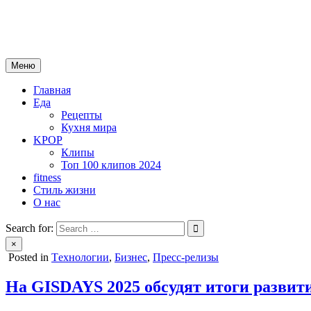
Skip
mebeautytrends.ru
to
— это ваш портал для тех, кто ценит красоту, здоровье, моду и 
content
Меню
Главная
Еда
Рецепты
Кухня мира
KPOP
Клипы
Топ 100 клипов 2024
fitness
Стиль жизни
О нас
Search for:
×
Posted in
Tехнологии
,
Бизнес
,
Пресс-релизы
На GISDAYS 2025 обсудят итоги развит