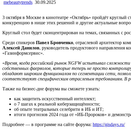
mebeautytrends
30.09.2025
3 октября в Москве в кинотеатре «Октябрь» пройдёт круглый 
конкуренцию в нише этих решений и другие актуальные вопросы
Круглый стол будет сконцентрирован на темах, связанных с р
Среди спикеров
Павел Бровченко
, отраслевой архитектор комп
Алексей Данилов
, руководитель продуктового направления
«Газинформсервис».
«
Время, когда российский рынок NGFW испытывал сложности и
собственных фаерволов, которые теперь не просто контроли
обладают широким функционалом по сегментации сети, позво
соответствуют специфическим отраслевым требованиям. В рам
Также на бизнес-дне форума вы сможете узнать:
как защитить искусственный интеллект;
о 7 шагах к реальной киберзащищённости;
об опыте театральных селебрити в ИБ и ИТ;
итоги прогнозов 2024 года от «ИБ-Пророков» и демонст
Подробнее — в программе на сайте форума:
https://gisdays.ru/