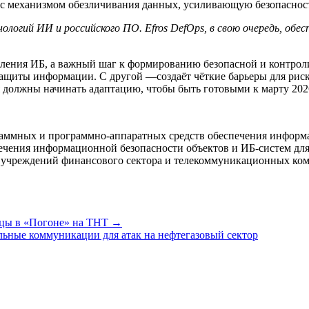
 с механизмом обезличивания данных, усиливающую безопаснос
ологий ИИ и российского ПО. Efros DefOps, в свою очередь, об
ения ИБ, а важный шаг к формированию безопасной и контроли
защиты информации. С другой —создаёт чёткие барьеры для рис
 должны начинать адаптацию, чтобы быть готовыми к марту 2026
аммных и программно-аппаратных средств обеспечения информ
ечения информационной безопасности объектов и ИБ-систем для
е учреждений финансового сектора и телекоммуникационных ко
жцы в «Погоне» на ТНТ →
ные коммуникации для атак на нефтегазовый сектор