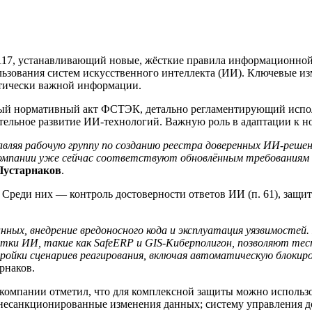
 117, устанавливающий новые, жёсткие правила информационно
льзования систем искусственного интеллекта (ИИ). Ключевые и
итически важной информации.
вый нормативный акт ФСТЭК, детально регламентирующий исполь
ельное развитие ИИ-технологий. Важную роль в адаптации к н
лавляя рабочую группу по созданию реестра доверенных ИИ-решен
я компании уже сейчас соответствуют обновлённым требования
Пустарнаков
.
Среди них — контроль достоверности ответов ИИ (п. 61), защит
х, внедрение вредоносного кода и эксплуатация уязвимостей. 
ботки ИИ, такие как SafeERP и GIS-Киберполигон, позволяют тес
ойки сценариев реагирования, включая автоматическую блокиров
рнаков.
р компании отметил, что для комплексной защиты можно использ
т несанкционированные изменения данных; систему управления