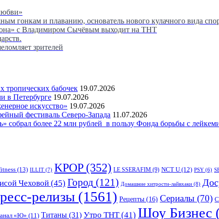
любви»
м гонкам и плаванию, основатель нового кулачного вида спор
сона» с Владимиром Сычёвым выходит на ТНТ
дарств.
шеломляет зрителей
 тропических бабочек
19.07.2026
и в Петербурге
19.07.2026
женерное искусство»
19.07.2026
фейный фестиваль Северо-Запада
11.07.2026
 собрал более 22 млн рублей в пользу Фонда борьбы с лейкем
KPOP
(352)
fitness
(13)
LE SSERAFIM
(9)
NCT U
(12)
ILLIT
(7)
PSY
(6)
S
Город
(121)
Дос
исой Чеховой
(45)
Домашние хитрости-лайвхаки
(8)
ресс-релизы
(1561)
Сериалы
(70)
Рецепты
(16)
С
Шоу Бизнес
Утро ТНТ
(41)
Титаны
(31)
канал «Ю»
(11)