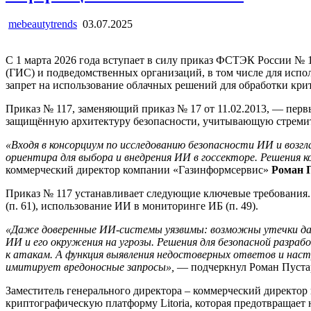
mebeautytrends
03.07.2025
С 1 марта 2026 года вступает в силу приказ ФСТЭК России №
(ГИС) и подведомственных организаций, в том числе для испо
запрет на использование облачных решений для обработки кр
Приказ № 117, заменяющий приказ № 17 от 11.02.2013, — пер
защищённую архитектуру безопасности, учитывающую стремит
«Входя в консорциум по исследованию безопасности ИИ и возг
ориентира для выбора и внедрения ИИ в госсекторе. Решени
коммерческий директор компании «Газинформсервис»
Роман 
Приказ № 117 устанавливает следующие ключевые требования. 
(п. 61), использование ИИ в мониторинге ИБ (п. 49).
«Даже доверенные ИИ-системы уязвимы: возможны утечки данны
ИИ и его окружения на угрозы. Решения для безопасной разра
к атакам. А функция выявления недостоверных ответов и настр
имитирует вредоносные запросы»,
— подчеркнул Роман Пуста
Заместитель генерального директора – коммерческий директо
криптографическую платформу Litoria, которая предотвращае