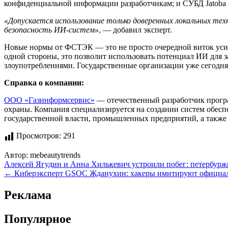
конфиденциальной информации разработчикам; и СУБД Jatoba
«Допускается использование только доверенных локальных техн
безопасность ИИ-систем»
, — добавил эксперт.
Новые нормы от ФСТЭК — это не просто очередной виток усил
одной стороны, это позволит использовать потенциал ИИ для 
злоупотреблениями. Государственные организации уже сегодня
Справка о компании:
ООО «Газинформсервис»
— отечественный разработчик прогр
охраны. Компания специализируется на создании систем обесп
государственной власти, промышленных предприятий, а такж
Просмотров:
291
Автор:
mebeautytrends
Навигация
Алексей Ягудин и Анна Хилькевич устроили побег: петербур
← Киберэксперт GSOC Жданухин: хакеры имитируют официаль
по
записям
Реклама
Популярное