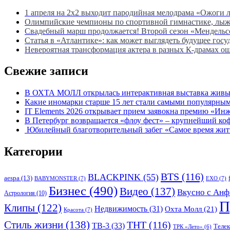
1 апреля на 2х2 выходит пародийная мелодрама «Ожоги 
Олимпийские чемпионы по спортивной гимнастике, лыжны
Свадебный марш продолжается! Второй сезон «Мендель
Статья в «Атлантике»: как может выглядеть будущее госу
Невероятная трансформация актера в разных К-драмах о
Свежие записи
В ОХТА МОЛЛ открылась интерактивная выставка живых
Какие иномарки старше 15 лет стали самыми популярным
IT Elements 2026 открывает прием заявокна премию «Ин
В Петербург возвращается «флоу фест» – крупнейший ко
Юбилейный благотворительный забег «Самое время жить»
Категории
BTS
(116)
BLACKPINK
(55)
aespa
(13)
BABYMONSTER
(7)
EXO
(7)
Бизнес
(490)
Видео
(137)
Вкусно с Анф
Астрология
(10)
П
Клипы
(122)
Недвижимость
(31)
Охта Молл
(21)
Красота
(7)
Стиль жизни
(138)
ТНТ
(116)
ТВ-3
(33)
Теле
ТРК «Лето»
(6)