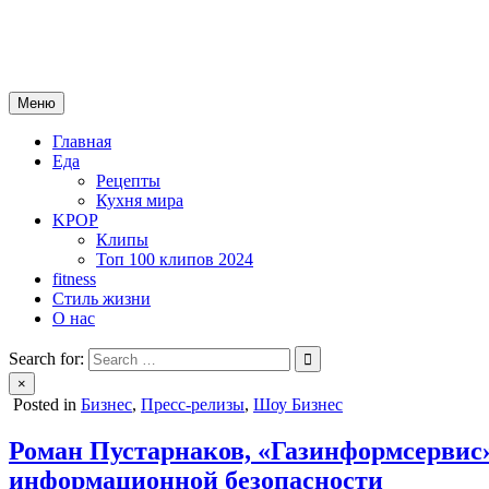
Skip
mebeautytrends.ru
to
— это ваш портал для тех, кто ценит красоту, здоровье, моду и 
content
Меню
Главная
Еда
Рецепты
Кухня мира
KPOP
Клипы
Топ 100 клипов 2024
fitness
Стиль жизни
О нас
Search for:
×
Posted in
Бизнес
,
Пресс-релизы
,
Шоу Бизнес
Роман Пустарнаков, «Газинформсервис»
информационной безопасности