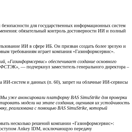
й безопасности для государственных информационных систем
зменения: обязательный контроль достоверности ИИ и полный
зование ИИ в сфере ИБ. Он призван создать более зрелую и
овым требованиям играет компания «Газинформсервис».
ий, «Газинформсервис» обеспечивает создание основного
м ФСТЭК»,
— подчеркнул заместитель генерального директора –
а ИИ-систем и данных (п. 60), запрет на облачные ИИ-сервисы
Мы уже анонсировали платформу BAS SimuStrike для проверки
тировать модели на этапе создания, оценивая их устойчивость
ку, реализована с помощью BAS SimuStrike, который
овать несколько решений компании «Газинформсервис»:
 доступом Ankey IDM, исключающую передачу