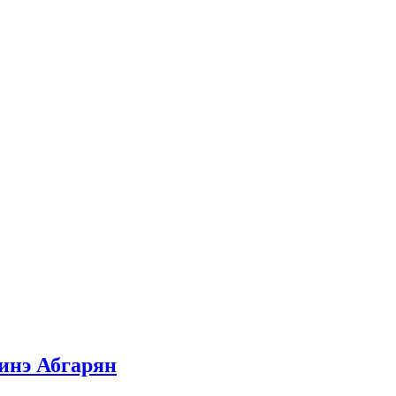
инэ Абгарян