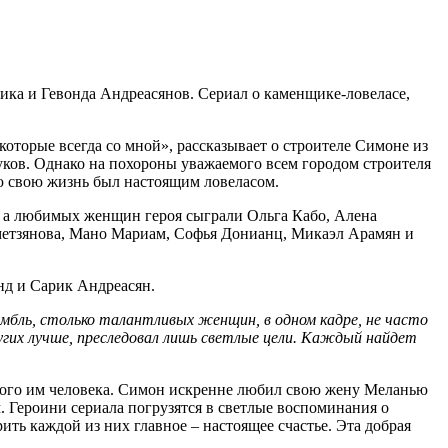
ка и Гевонда Андреасянов. Сериал о каменщике-ловеласе,
торые всегда со мной», рассказывает о строителе Симоне из
ков. Однако на похороны уважаемого всем городом строителя
ю свою жизнь был настоящим ловеласом.
и, а любимых женщин героя сыграли Ольга Кабо, Алена
хметзянова, Мано Мариам, Софья Донианц, Микаэл Арамян и
нд и Сарик Андреасян.
амбль, столько талантливых женщин, в одном кадре, не часто
ругих лучше, преследовал лишь светлые цели. Каждый найдет
гого им человека. Симон искренне любил свою жену Меланью
. Героини сериала погрузятся в светлые воспоминания о
ть каждой из них главное – настоящее счастье. Эта добрая