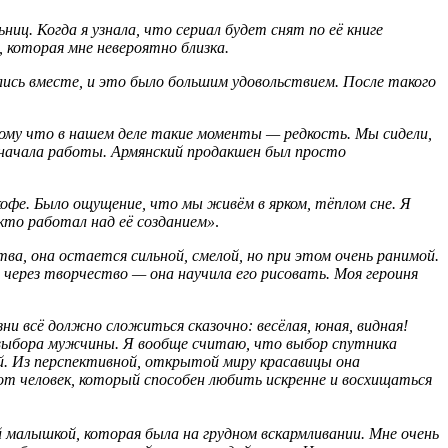
иц. Когда я узнала, что сериал будет снят по её книге
 которая мне невероятно близка.
лись вместе, и это было большим удовольствием. После такого
отому что в нашем деле такие моменты — редкость.
Мы сидели,
 начала работы.
Армянский продакшен был просто
кофе. Было ощущение, что мы живём в ярком, тёплом сне. Я
кто работал над её созданием»
.
, она остается сильной, смелой, но при этом очень ранимой.
ерез творчество — она научила его рисовать. Моя героиня
ни всё должно сложиться сказочно: весёлая, юная, видная!
о выбора мужчины.
Я вообще считаю, что выбор спутника
й. Из перспективной, открытой миру красавицы она
от человек, который способен любить искренне и восхищаться
 малышкой, которая была на грудном вскармливании.
Мне очень