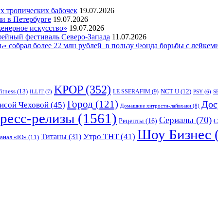
 тропических бабочек
19.07.2026
и в Петербурге
19.07.2026
женерное искусство»
19.07.2026
фейный фестиваль Северо-Запада
11.07.2026
 собрал более 22 млн рублей в пользу Фонда борьбы с лейкем
KPOP
(352)
fitness
(13)
LE SSERAFIM
(9)
NCT U
(12)
ILLIT
(7)
PSY
(6)
S
Город
(121)
Дос
исой Чеховой
(45)
Домашние хитрости-лайвхаки
(8)
ресс-релизы
(1561)
Сериалы
(70)
Рецепты
(16)
С
Шоу Бизнес
Утро ТНТ
(41)
Титаны
(31)
канал «Ю»
(11)