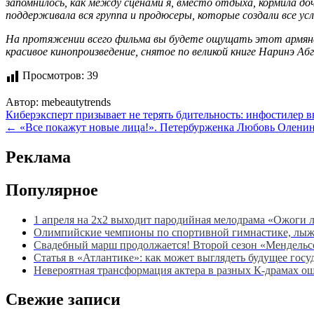
запомнилось, как между сценами я, вместо отдыха, кормила д
поддерживала вся группа и продюсеры, которые создали все усл
На протяжении всего фильма вы будете ощущать этот армянск
красивое кинопроизведение, снятое по великой книге Наринэ А
Просмотров:
39
Автор:
mebeautytrends
Навигация
Киберэксперт призывает не терять бдительность: инфостилер 
← «Все покажут новые лица!». Петербурженка Любовь Оленина
по
записям
Реклама
Популярное
1 апреля на 2х2 выходит пародийная мелодрама «Ожоги 
Олимпийские чемпионы по спортивной гимнастике, лыжны
Свадебный марш продолжается! Второй сезон «Мендель
Статья в «Атлантике»: как может выглядеть будущее госу
Невероятная трансформация актера в разных К-драмах о
Свежие записи