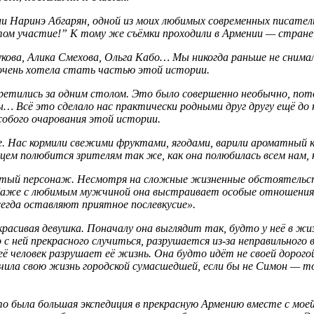
и Наринэ Абгарян, одной из моих любимых современных писательн
том участие!” К тому же съёмки проходили в Армении — стране,
укова, Алика Смехова, Ольга Кабо… Мы никогда раньше не снима
 очень хотела стать частью этой истории.
стретились за одним столом. Это было совершенно необычно, п
ы… Всё это сделало нас практически родными друг другу ещё до
особого очарования этой истории.
це. Нас кормили свежими фруктами, ягодами, варили ароматный 
цем полюбится зрителям так же, как она полюбилась всем нам, 
тый персонаж. Несмотря на сложные жизненные обстоятельства
 Даже с любимым мужчиной она выстраивает особые отношения ч
сегда оставляют приятное послевкусие».
красивая девушка. Поначалу она выглядит так, будто у неё в жиз
с ней прекрасного случиться, разрушается из-за неправильног
ё человек разрушает её жизнь. Она будто идёт не своей дорого
нчила свою жизнь городской сумасшедшей, если бы не Симон — т
то была большая экспедиция в прекрасную
Армению вместе с моей