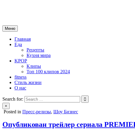
Skip
mebeautytrends.ru
to
— это ваш портал для тех, кто ценит красоту, здоровье, моду и 
content
Меню
Главная
Еда
Рецепты
Кухня мира
KPOP
Клипы
Топ 100 клипов 2024
fitness
Стиль жизни
О нас
Search for:
×
Posted in
Пресс-релизы
,
Шоу Бизнес
Опубликован трейлер сериала PREMIE