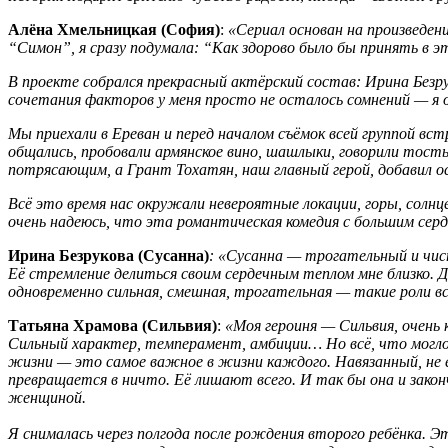
Алёна Хмельницкая (София)
:
«Сериал основан на произведени
“Симон”, я сразу подумала: “Как здорово было бы принять в э
В проекте собрался прекрасный актёрский состав: Ирина Безр
сочетания факторов у меня просто не осталось сомнений — я
Мы приехали в Ереван и перед началом съёмок всей группой в
общались, пробовали армянское вино, шашлыки, говорили тост
потрясающим, а Грант
Тохатян
, наш главный герой, добавил 
Всё это время нас окружали невероятные локации, горы, солн
очень надеюсь, что эта романтическая комедия с большим серд
Ирина Безрукова (Сусанна)
: «Сусанна — трогательный и чис
Её стремление делиться своим сердечным теплом мне близко.
одновременно сильная, смешная, трогательная — такие роли в
Татьяна Храмова (Сильвия)
:
«
Моя героиня — Сильвия, очень 
Сильный характер, темперамент, амбиции… Но всё, что могло 
жизни — это самое важное в жизни каждого. Навязанный, не е
превращается в ничто. Её лишают всего. И так бы она и зако
женщиной.
Я снималась через полгода после рождения второго ребёнка. Э