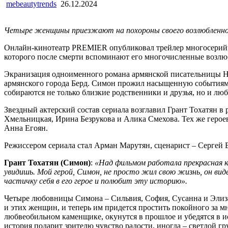
mebeautytrends
26.12.2024
Четыре женщины приезжают на похороны своего возлюбленног
Онлайн-кинотеатр PREMIER опубликовал трейлер многосерий
которого после смерти вспоминают его многочисленные возлюб
Экранизация одноименного романа армянской писательницы Нар
армянского города Берд. Симон прожил насыщенную событиями 
собираются не только близкие родственники и друзья, но и 
Звездный актерский состав сериала возглавил Грант Тохатян 
Хмельницкая, Ирина Безрукова и Алика Смехова. Тех же геро
Анна Егоян.
Режиссером сериала стал Арман Марутян, сценарист – Сергей
Грант Тохатян (Симон)
:
«Над фильмом работала прекрасная к
увидишь. Мой герой, Симон, не просто жил свою жизнь, он вид
частичку себя в его герое и полюбит эту историю».
Четыре любовницы Симона – Сильвия, София, Сусанна и Элиза
и этих женщин, и теперь им придется простить покойного за м
любвеобильном каменщике, окунутся в прошлое и убедятся в и
история подарит зрителю чувство радости, иногда – светлой гру