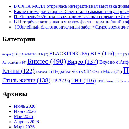
В ОХТА МОЛЛ открылась интерактивная выставка живых
Какие иномарки старше 15 лет стали самыми популярным
IT Elements 2026 открывает прием заявокна премию «Ин
В Петербург возвращается «флоу фест» – крупнейший ко
Юбилейный благотворительный забег «Самое время жить»
Категории
BTS
(116)
BLACKPINK
(55)
aespa
(13)
BABYMONSTER
(7)
EXO
(7)
Бизнес
(490)
Видео
(137)
Вкусно с Анф
Астрология
(10)
П
Клипы
(122)
Недвижимость
(31)
Охта Молл
(21)
Красота
(7)
Стиль жизни
(138)
ТНТ
(116)
ТВ-3
(33)
Теле
ТРК «Лето»
(6)
Архивы
Июль 2026
Июнь 2026
Май 2026
Апрель 2026
Март 2026