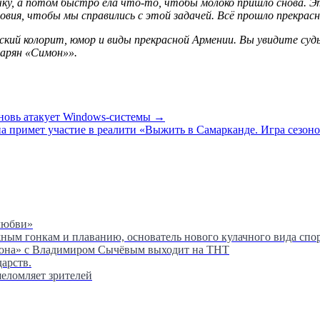
очку, а потом быстро ела что-то, чтобы молоко пришло снова. 
овия, чтобы мы справились с этой задачей. Всё прошло прекрасно
ий колорит, юмор и виды прекрасной Армении. Вы увидите суд
бгарян «Симон»
».
вновь атакует Windows-системы →
 примет участие в реалити «Выжить в Самарканде. Игра сезон
любви»
м гонкам и плаванию, основатель нового кулачного вида спор
сона» с Владимиром Сычёвым выходит на ТНТ
дарств.
шеломляет зрителей