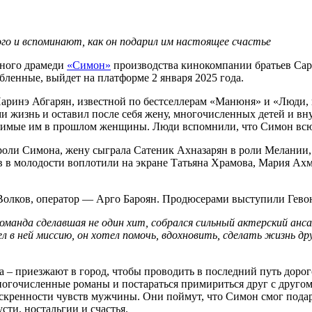
о и вспоминают, как он подарил им настоящее счастье
ного драмеди
«Симон»
производства кинокомпании братьев Сари
ленные, выйдет на платформе 2 января 2025 года.
инэ Абгарян, известной по бестселлерам «Манюня» и «Люди, ко
жизнь и оставил после себя жену, многочисленных детей и вну
любимые им в прошлом женщины. Люди вспомнили, что Симон вс
в роли Симона, жену сыграла Сатеник Ахназарян в роли Мелани
ев в молодости воплотили на экране Татьяна Храмова, Мария А
 Волков, оператор — Арго Бароян. Продюсерами выступили Гево
оманда сделавшая не один хит, собрался сильный актерский анс
ел в ней миссию, он хотел помочь, вдохновить, сделать жизнь д
 – приезжают в город, чтобы проводить в последний путь доро
ногочисленные романы и постараться примириться друг с другом
скренности чувств мужчины. Они поймут, что Симон смог подари
сти, ностальгии и счастья.