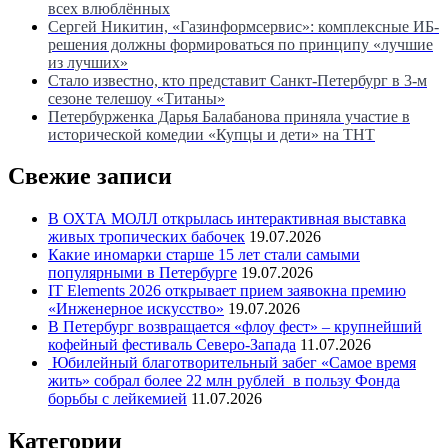
всех влюблённых
Сергей Никитин, «Газинформсервис»: комплексные ИБ-
решения должны формироваться по принципу «лучшие
из лучших»
Стало известно, кто представит Санкт-Петербург в 3-м
сезоне телешоу «Титаны»
Петербурженка Дарья Балабанова приняла участие в
исторической комедии «Купцы и дети» на ТНТ
Свежие записи
В ОХТА МОЛЛ открылась интерактивная выставка
живых тропических бабочек
19.07.2026
Какие иномарки старше 15 лет стали самыми
популярными в Петербурге
19.07.2026
IT Elements 2026 открывает прием заявокна премию
«Инженерное искусство»
19.07.2026
В Петербург возвращается «флоу фест» – крупнейший
кофейный фестиваль Северо-Запада
11.07.2026
Юбилейный благотворительный забег «Самое время
жить» собрал более 22 млн рублей в пользу Фонда
борьбы с лейкемией
11.07.2026
Категории