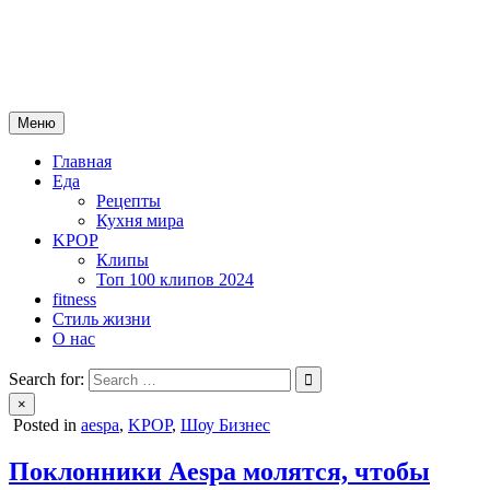
Skip
mebeautytrends.ru
to
— это ваш портал для тех, кто ценит красоту, здоровье, моду и
content
спорт.
Меню
Главная
Еда
Рецепты
Кухня мира
KPOP
Клипы
Топ 100 клипов 2024
fitness
Стиль жизни
О нас
Search for:
×
Posted in
aespa
,
KPOP
,
Шоу Бизнес
Поклонники Aespa молятся, чтобы