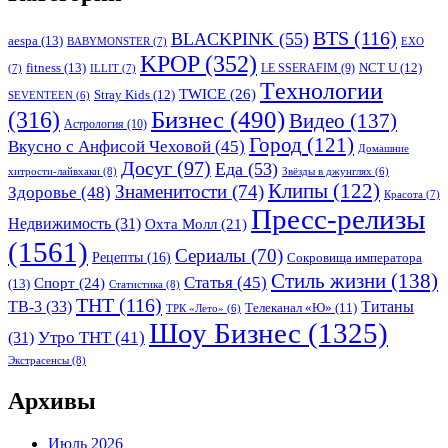
BTS
(116)
BLACKPINK
(55)
aespa
(13)
BABYMONSTER
(7)
EXO
KPOP
(352)
fitness
(13)
LE SSERAFIM
(9)
NCT U
(12)
(7)
ILLIT
(7)
Tехнологии
TWICE
(26)
Stray Kids
(12)
SEVENTEEN
(6)
Бизнес
(490)
(316)
Видео
(137)
Астрология
(10)
Город
(121)
Вкусно с Анфисой Чеховой
(45)
Домашние
Досуг
(97)
Еда
(53)
хитрости-лайвхаки
(8)
Звёзды в джунглях
(6)
Клипы
(122)
Знаменитости
(74)
Здоровье
(48)
Красота
(7)
Пресс-релизы
Недвижимость
(31)
Охта Молл
(21)
(1561)
Сериалы
(70)
Рецепты
(16)
Сокровища императора
Стиль жизни
(138)
Статья
(45)
Спорт
(24)
(13)
Статистика
(8)
ТНТ
(116)
ТВ-3
(33)
Титаны
Телеканал «Ю»
(11)
ТРК «Лето»
(6)
Шоу Бизнес
(1325)
Утро ТНТ
(41)
(31)
Экстрасенсы
(8)
Архивы
Июль 2026