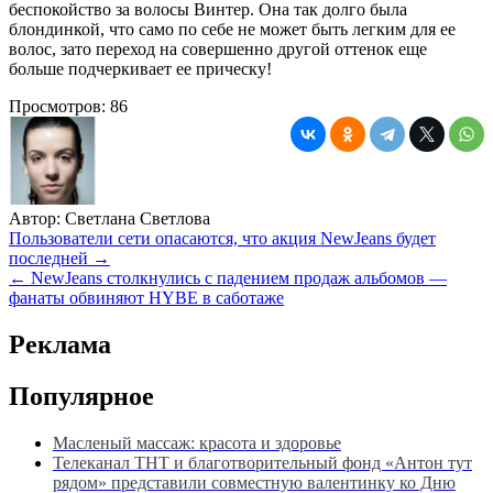
беспокойство за волосы Винтер. Она так долго была
блондинкой, что само по себе не может быть легким для ее
волос, зато переход на совершенно другой оттенок еще
больше подчеркивает ее прическу!
Просмотров:
86
Автор:
Светлана Светлова
Навигация
Пользователи сети опасаются, что акция NewJeans будет
последней →
по
← NewJeans столкнулись с падением продаж альбомов —
записям
фанаты обвиняют HYBE в саботаже
Реклама
Популярное
Масленый массаж: красота и здоровье
Телеканал ТНТ и благотворительный фонд «Антон тут
рядом» представили совместную валентинку ко Дню