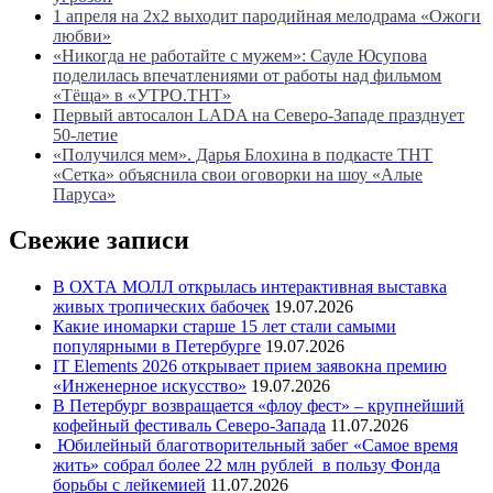
1 апреля на 2х2 выходит пародийная мелодрама «Ожоги
любви»
«Никогда не работайте с мужем»: Сауле Юсупова
поделилась впечатлениями от работы над фильмом
«Тëща» в «УТРО.ТНТ»
Первый автосалон LADA на Северо-Западе празднует
50-летие
«Получился мем». Дарья Блохина в подкасте ТНТ
«Сетка» объяснила свои оговорки на шоу «Алые
Паруса»
Свежие записи
В ОХТА МОЛЛ открылась интерактивная выставка
живых тропических бабочек
19.07.2026
Какие иномарки старше 15 лет стали самыми
популярными в Петербурге
19.07.2026
IT Elements 2026 открывает прием заявокна премию
«Инженерное искусство»
19.07.2026
В Петербург возвращается «флоу фест» – крупнейший
кофейный фестиваль Северо-Запада
11.07.2026
Юбилейный благотворительный забег «Самое время
жить» собрал более 22 млн рублей в пользу Фонда
борьбы с лейкемией
11.07.2026