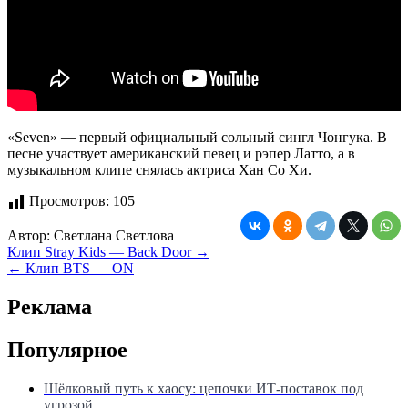
«Seven» — первый официальный сольный сингл Чонгука. В
песне участвует американский певец и рэпер Латто, а в
музыкальном клипе снялась актриса Хан Со Хи.
Просмотров:
105
Автор:
Светлана Светлова
Навигация
Клип Stray Kids — Back Door →
← Клип BTS — ON
по
записям
Реклама
Популярное
Шёлковый путь к хаосу: цепочки ИТ-поставок под
угрозой