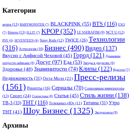
Категории
BTS
(116)
BLACKPINK
(55)
aespa
(13)
BABYMONSTER
(7)
EXO
KPOP
(352)
fitness
(13)
LE SSERAFIM
(9)
NCT U
(12)
(7)
ILLIT
(7)
Tехнологии
TWICE
(26)
Stray Kids
(12)
PSY
(6)
SEVENTEEN
(6)
Бизнес
(490)
(316)
Видео
(137)
Астрология
(10)
Город
(121)
Вкусно с Анфисой Чеховой
(45)
Домашние
Досуг
(97)
Еда
(53)
хитрости-лайвхаки
(8)
Звёзды в джунглях
(6)
Клипы
(122)
Знаменитости
(74)
Здоровье
(48)
Красота
(7)
Пресс-релизы
Недвижимость
(31)
Охта Молл
(21)
(1561)
Сериалы
(70)
Рецепты
(16)
Сокровища императора
Стиль жизни
(138)
Статья
(45)
Спорт
(24)
(13)
Статистика
(8)
ТНТ
(116)
Утро
ТВ-3
(33)
Титаны
(31)
Телеканал «Ю»
(11)
Шоу Бизнес
(1325)
ТНТ
(41)
Экстрасенсы
(8)
Архивы