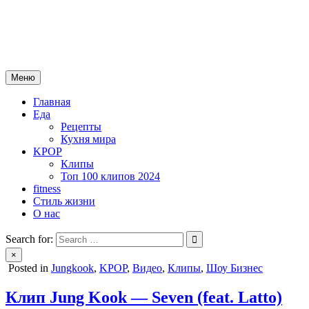
Skip
mebeautytrends.ru
to
— это ваш портал для тех, кто ценит красоту, здоровье, моду и
content
спорт.
Меню
Главная
Еда
Рецепты
Кухня мира
KPOP
Клипы
Топ 100 клипов 2024
fitness
Стиль жизни
О нас
Search for:
×
Posted in
Jungkook
,
KPOP
,
Видео
,
Клипы
,
Шоу Бизнес
Клип Jung Kook — Seven (feat. Latto)