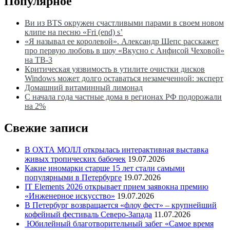
Популярное
Ви из BTS окружен счастливыми парами в своем новом
клипе на песню «Fri (end) s’
«Я называл ее королевой». Александр Шепс расскажет
про первую любовь в шоу «Вкусно с Анфисой Чеховой»
на ТВ-3
Критическая уязвимость в утилите очистки дисков
Windows может долго оставаться незамеченной: эксперт
Домашний витаминный лимонад
С начала года частные дома в регионах РФ подорожали
на 2%
Свежие записи
В ОХТА МОЛЛ открылась интерактивная выставка
живых тропических бабочек
19.07.2026
Какие иномарки старше 15 лет стали самыми
популярными в Петербурге
19.07.2026
IT Elements 2026 открывает прием заявокна премию
«Инженерное искусство»
19.07.2026
В Петербург возвращается «флоу фест» – крупнейший
кофейный фестиваль Северо-Запада
11.07.2026
Юбилейный благотворительный забег «Самое время