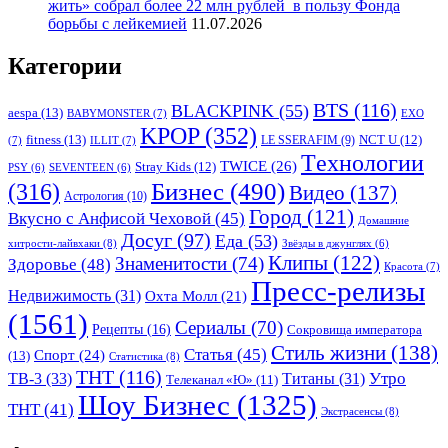
жить» собрал более 22 млн рублей в пользу Фонда
борьбы с лейкемией
11.07.2026
Категории
BTS
(116)
BLACKPINK
(55)
aespa
(13)
BABYMONSTER
(7)
EXO
KPOP
(352)
fitness
(13)
LE SSERAFIM
(9)
NCT U
(12)
(7)
ILLIT
(7)
Tехнологии
TWICE
(26)
Stray Kids
(12)
PSY
(6)
SEVENTEEN
(6)
Бизнес
(490)
(316)
Видео
(137)
Астрология
(10)
Город
(121)
Вкусно с Анфисой Чеховой
(45)
Домашние
Досуг
(97)
Еда
(53)
хитрости-лайвхаки
(8)
Звёзды в джунглях
(6)
Клипы
(122)
Знаменитости
(74)
Здоровье
(48)
Красота
(7)
Пресс-релизы
Недвижимость
(31)
Охта Молл
(21)
(1561)
Сериалы
(70)
Рецепты
(16)
Сокровища императора
Стиль жизни
(138)
Статья
(45)
Спорт
(24)
(13)
Статистика
(8)
ТНТ
(116)
Утро
ТВ-3
(33)
Титаны
(31)
Телеканал «Ю»
(11)
Шоу Бизнес
(1325)
ТНТ
(41)
Экстрасенсы
(8)