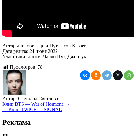
Авторы текста: Чарли Пут, Jacob Kasher
Дата релиза: 24 июня 2022
Участники записи: Чарли Пут, Джонгук
Просмотров:
78
Автор:
Светлана Светлова
Навигация
Клип BTS — War of Hormone →
← Клип TWICE — SIGNAL
по
записям
Реклама