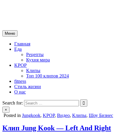
Skip
mebeautytrends.ru
to
— это ваш портал для тех, кто ценит красоту, здоровье, моду и
content
спорт.
Меню
Главная
Еда
Рецепты
Кухня мира
KPOP
Клипы
Топ 100 клипов 2024
fitness
Стиль жизни
О нас
Search for:
×
Posted in
Jungkook
,
KPOP
,
Видео
,
Клипы
,
Шоу Бизнес
Клип Jung Kook — Left And Right