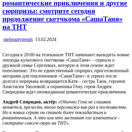
романтические приключения и другие
сюрпризы: смотрите сегодня
продолжение скетчкома «СашаТаня»
на ТНТ
mebeautytrends
13.02.2024
Сегодня в 20:00 на телеканале ТНТ начинают выходить новые
эпизоды культового скетчкома «СашаТаня» – сериала о
дружной семье Сергеевых, которую в этом сезоне ждет
пополнение. Это не единственный сюрприз, приготовленный
авторами для поклонников «СашиТани»: в сериал после
долгого перерыва возвращается Катя – сестра Тани, героиня
Анастасии Уколовой; а охранника Гену, героя Андрея
Свиридова ждут неожиданные романтические приключения.
Андрей Свиридов, актёр:
«Обычно Гена не слишком
меняется, прелесть этого персонажа как раз в постоянстве.
Но в новых сериях он станет более покладистым и
романтичным. А что или кто заставит его измениться –
смотрите совсем скоро на ТНТ».