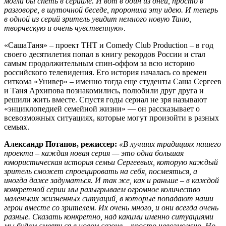
могла бы спеть в сериале. И вот в один из дней, просто в
разговоре, в шуточной беседе, проронила эту идею. И теперь
в одной из серий зритель увидит немного новую Таню,
творческую и очень чувственную»
.
«СашаТаня» – проект ТНТ и Comedy Club Production – в год
своего десятилетия попал в книгу рекордов России и стал
самым продолжительным спин-оффом за всю историю
российского телевидения. Его история началась со времен
ситкома «Универ» – именно тогда еще студенты Саша Сергеев
и Таня Архипова познакомились, полюбили друг друга и
решили жить вместе. Спустя годы сериал не зря называют
«энциклопедией семейной жизни» — он рассказывает о
всевозможных ситуациях, которые могут произойти в разных
семьях.
Александр Потапов, режиссер:
«В лучших традициях нашего
проекта – каждая новая серия — это одна большая
юмористическая история семьи Сергеевых, которую каждый
зритель сможет спроецировать на себя, посмеяться, а
иногда даже задуматься. И так же, как и раньше – в каждой
конкретной серии мы разыгрываем огромное количество
маленьких жизненных ситуаций, в которые попадают наши
герои вместе со зрителем. Их очень много, и они всегда очень
разные. Сказать конкретно, над какими именно ситуациями
мы будем смеяться в новом сезоне – просто невозможно. Но