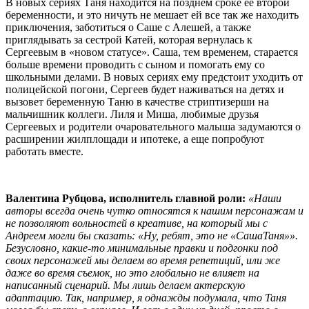
В новых сериях Таня находится на позднем сроке ее второй
беременности, и это ничуть не мешает ей все так же находить
приключения, заботиться о Саше с Алешей, а также
приглядывать за сестрой Катей, которая вернулась к
Сергеевым в «новом статусе». Саша, тем временем, старается
больше времени проводить с сыном и помогать ему со
школьными делами. В новых сериях ему предстоит уходить от
полицейской погони, Сергеев будет наживаться на детях и
вызовет беременную Таню в качестве стриптизерши на
мальчишник коллеги. Лиля и Миша, любимые друзья
Сергеевых и родители очаровательного малыша задумаются о
расширении жилплощади и ипотеке, а еще попробуют
работать вместе.
Валентина Рубцова, исполнитель главной роли:
«Наши
авторы всегда очень чутко относятся к нашим персонажам и
не позволяют вольностей в креативе, на который мы с
Андреем могли бы сказать: «Ну, ребят, это не «СашаТаня»».
Безусловно, какие-то минимальные правки и подгонки под
своих персонажей мы делаем во время репетиций, или же
даже во время съемок, но это глобально не влияет на
написанный сценарий. Мы лишь делаем актерскую
адаптацию. Так, например, я однажды подумала, что Таня