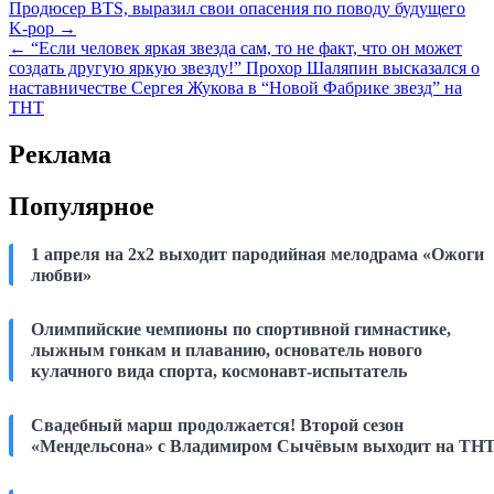
Навигация
Продюсер BTS, выразил свои опасения по поводу будущего
K-pop →
по
← “Если человек яркая звезда сам, то не факт, что он может
записям
создать другую яркую звезду!” Прохор Шаляпин высказался о
наставничестве Сергея Жукова в “Новой Фабрике звезд” на
ТНТ
Реклама
Популярное
1 апреля на 2х2 выходит пародийная мелодрама «Ожоги
любви»
Олимпийские чемпионы по спортивной гимнастике,
лыжным гонкам и плаванию, основатель нового
кулачного вида спорта, космонавт-испытатель
Свадебный марш продолжается! Второй сезон
«Мендельсона» с Владимиром Сычёвым выходит на ТН