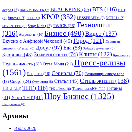
BTS
(116)
BLACKPINK
(55)
aespa
(13)
BABYMONSTER
(7)
EXO
KPOP
(352)
fitness
(13)
LE SSERAFIM
(9)
NCT U
(12)
(7)
ILLIT
(7)
Tехнологии
TWICE
(26)
Stray Kids
(12)
SEVENTEEN
(6)
Бизнес
(490)
(316)
Видео
(137)
Астрология
(10)
Город
(121)
Вкусно с Анфисой Чеховой
(45)
Домашние
Досуг
(97)
Еда
(53)
хитрости-лайвхаки
(8)
Звёзды в джунглях
(6)
Клипы
(122)
Знаменитости
(74)
Здоровье
(48)
Красота
(7)
Пресс-релизы
Недвижимость
(31)
Охта Молл
(21)
(1561)
Сериалы
(70)
Рецепты
(16)
Сокровища императора
Стиль жизни
(138)
Статья
(45)
Спорт
(24)
(13)
Статистика
(8)
ТНТ
(116)
ТВ-3
(33)
Титаны
Телеканал «Ю»
(11)
ТРК «Лето»
(6)
Шоу Бизнес
(1325)
Утро ТНТ
(41)
(31)
Экстрасенсы
(8)
Архивы
Июль 2026