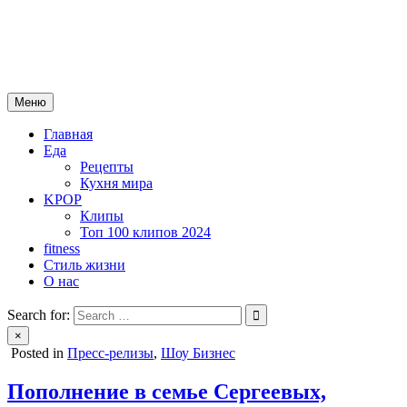
Skip
mebeautytrends.ru
to
— это ваш портал для тех, кто ценит красоту, здоровье, моду и
content
спорт.
Меню
Главная
Еда
Рецепты
Кухня мира
KPOP
Клипы
Топ 100 клипов 2024
fitness
Стиль жизни
О нас
Search for:
×
Posted in
Пресс-релизы
,
Шоу Бизнес
Пополнение в семье Сергеевых,