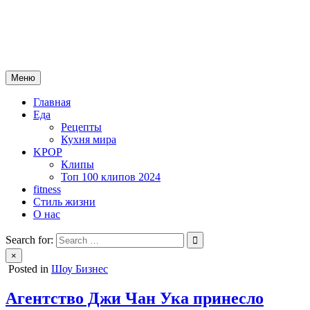
Skip
mebeautytrends.ru
to
— это ваш портал для тех, кто ценит красоту, здоровье, моду и
content
спорт.
Меню
Главная
Еда
Рецепты
Кухня мира
KPOP
Клипы
Топ 100 клипов 2024
fitness
Стиль жизни
О нас
Search for:
×
Posted in
Шоу Бизнес
Агентство Джи Чан Ука принесло