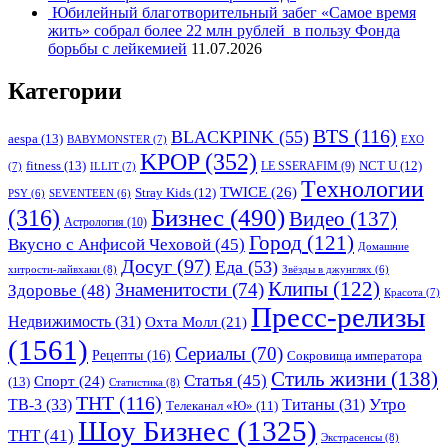
Юбилейный благотворительный забег «Самое время
жить» собрал более 22 млн рублей в пользу Фонда
борьбы с лейкемией
11.07.2026
Категории
BTS
(116)
BLACKPINK
(55)
aespa
(13)
BABYMONSTER
(7)
EXO
KPOP
(352)
fitness
(13)
LE SSERAFIM
(9)
NCT U
(12)
(7)
ILLIT
(7)
Tехнологии
TWICE
(26)
Stray Kids
(12)
PSY
(6)
SEVENTEEN
(6)
Бизнес
(490)
(316)
Видео
(137)
Астрология
(10)
Город
(121)
Вкусно с Анфисой Чеховой
(45)
Домашние
Досуг
(97)
Еда
(53)
хитрости-лайвхаки
(8)
Звёзды в джунглях
(6)
Клипы
(122)
Знаменитости
(74)
Здоровье
(48)
Красота
(7)
Пресс-релизы
Недвижимость
(31)
Охта Молл
(21)
(1561)
Сериалы
(70)
Рецепты
(16)
Сокровища императора
Стиль жизни
(138)
Статья
(45)
Спорт
(24)
(13)
Статистика
(8)
ТНТ
(116)
Утро
ТВ-3
(33)
Титаны
(31)
Телеканал «Ю»
(11)
Шоу Бизнес
(1325)
ТНТ
(41)
Экстрасенсы
(8)