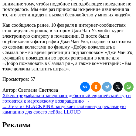
внимание тому, чтобы подобное неподобающее поведение не
повторялось. Мы еще раз приносим искренние извинения за
то, что этот инцидент вызвал беспокойство у многих людей».
Как сообщалось ранее, 10 февраля в интернет-сообществах
стал вирусным ролик, в котором Джи Чан Ук якобы курит
электронную сигарету в помещении. В посте были
опубликованы фотографии Джи Чан Ука, сидящего за столом
со своими коллегами по фильму «Добро пожаловать в
Самдал-ри» во время репетиции под заголовком «Джи Чан Ук,
курящий в помещении во время репетиции в клипе для
«Добро пожаловать в Самдал-ри», а также комментарий: «Вы
тоже должны заплатить штраф».
Просмотров:
57
Автор:
Светлана Светлова
Навигация
Xikers триумфально завершают дебютный европейский тур и
готовятся к мартовскому возвращению →
по
← Лиза из BLACKPINK запускает глобальную рекламную
записям
кампанию для своего лейбла LLOUD
Реклама