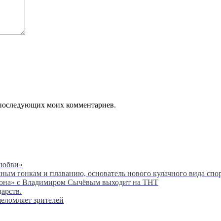
ля последующих моих комментариев.
любви»
м гонкам и плаванию, основатель нового кулачного вида спор
сона» с Владимиром Сычёвым выходит на ТНТ
дарств.
шеломляет зрителей