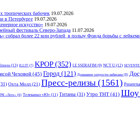
 тропических бабочек
19.07.2026
и в Петербурге
19.07.2026
женерное искусство»
19.07.2026
фейный фестиваль Северо-Запада
11.07.2026
 собрал более 22 млн рублей в пользу Фонда борьбы с лейкем
KPOP
(352)
fitness
(13)
LE SSERAFIM
(9)
NCT U
(12)
ILLIT
(7)
SEVENTE
Город
(121)
Дос
исой Чеховой
(45)
Домашние хитрости-лайвхаки
(8)
Пресс-релизы
(1561)
31)
Охта Молл
(21)
Рецепты
Шоу 
Утро ТНТ
(41)
Титаны
(31)
Телеканал «Ю»
(11)
РК «Лето»
(6)