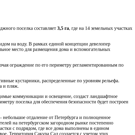
еджного поселка составляет
3,5 га
, где на 14 земельных участках
видом на воду. В рамках единой концепции девелопер
льное место для размещения дома и вспомогательных
ключая ограждение по его периметру регламентированным по
ативные кустарники, распределенные по уровням рельефа.
а и пляж.
димые коммуникации и освещение, создаст ландшафтное
риметру поселка для обеспечения безопасности будет построен
 — небольшое отдаление от Петербурга и полноценное
телей на петербургском загородном рынке постепенно
астки с подрядом, где все дома выполнены в едином
вое. Территория Сакура Сад создается с учетом этих