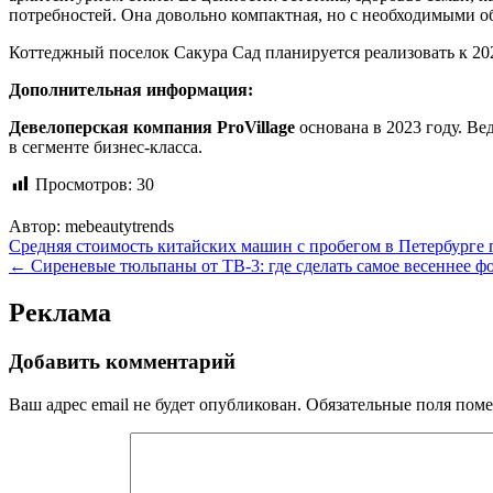
потребностей. Она довольно компактная, но с необходимыми
Коттеджный поселок Сакура Сад планируется реализовать к 20
Дополнительная информация:
Девелоперская компания
Pro
Village
основана в 2023 году. Ве
в сегменте бизнес-класса.
Просмотров:
30
Автор:
mebeautytrends
Навигация
Средняя стоимость китайских машин с пробегом в Петербурге 
← Сиреневые тюльпаны от ТВ-3: где сделать самое весеннее фо
по
записям
Реклама
Добавить комментарий
Ваш адрес email не будет опубликован.
Обязательные поля пом