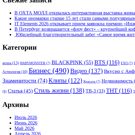
Свежие записи
В ОХТА МОЛЛ открылась интерактивная выставка живых
Какие иномарки старше 15 лет стали самыми популярным
IT Elements 2026 открывает прием заявокна премию «Ин
В Петербург возвращается «флоу фест» – крупнейший ко
Юбилейный благотворительный забег «Самое время жить»
Категории
BTS
(116)
BLACKPINK
(55)
aespa
(13)
BABYMONSTER
(7)
EXO
(7)
Бизнес
(490)
Видео
(137)
Вкусно с Анф
Астрология
(10)
Клипы
(122)
Знаменитости
(74)
Недвижимость
(
Красота
(7)
Стиль жизни
(138)
ТНТ
(116)
Статья
(45)
ТВ-3
(33)
(8)
Т
Архивы
Июль 2026
Июнь 2026
Май 2026
Апрель 2026