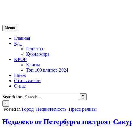
Skip
mebeautytrends.ru
to
— это ваш портал для тех, кто ценит красоту, здоровье, моду и 
content
Меню
Главная
Еда
Рецепты
Кухня мира
KPOP
Клипы
Топ 100 клипов 2024
fitness
Стиль жизни
О нас
Search for:
×
Posted in
Город
,
Недвижимость
,
Пресс-релизы
Недалеко от Петербурга построят Саку