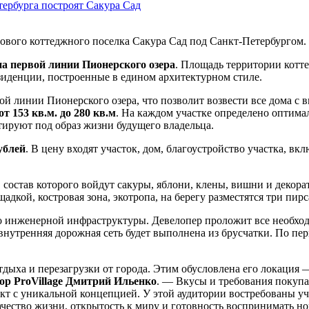
тербурга построят Сакура Сад
нового коттеджного поселка Сакура Сад под Санкт-Петербургом.
а первой линии Пионерского озера
. Площадь территории котт
езиденции, построенные в едином архитектурном стиле.
й линии Пионерского озера, что позволит возвести все дома с 
от 153 кв.м. до 280 кв.м
. На каждом участке определено оптима
ируют под образ жизни будущего владельца.
ублей
. В цену входят участок, дом, благоустройство участка, в
в состав которого войдут сакуры, яблони, клены, вишни и декор
дкой, костровая зона, экотропа, на берегу разместятся три пирс
о инженерной инфраструктуры. Девелопер проложит все необхо
 внутренняя дорожная сеть будет выполнена из брусчатки. По пе
тдыха и перезагрузки от города. Этим обусловлена его локация
тор
Pro
Village
Дмитрий Ильенко
. — Вкусы и требования покупа
кт с уникальной концепцией. У этой аудитории востребованы уч
качество жизни, открытость к миру и готовность воспринимать но