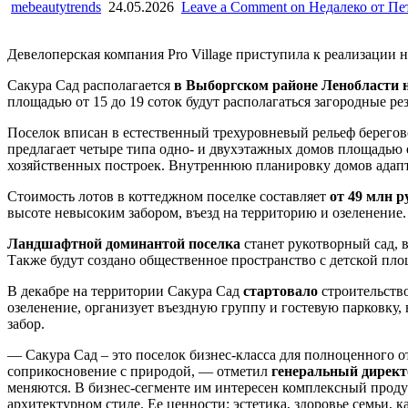
mebeautytrends
24.05.2026
Leave a Comment
on Недалеко от Пе
Девелоперская компания Pro Village приступила к реализации 
Сакура Сад располагается
в Выборгском районе Ленобласти н
площадью от 15 до 19 соток будут располагаться загородные р
Поселок вписан в естественный трехуровневый рельеф берегово
предлагает четыре типа одно- и двухэтажных домов площадью
хозяйственных построек. Внутреннюю планировку домов адапт
Стоимость лотов в коттеджном поселке составляет
от 49 млн р
высоте невысоким забором, въезд на территорию и озеленение.
Ландшафтной доминантой поселка
станет рукотворный сад, 
Также будут создано общественное пространство с детской площа
В декабре на территории Сакура Сад
стартовало
строительств
озеленение, организует въездную группу и гостевую парковку,
забор.
— Сакура Сад – это поселок бизнес-класса для полноценного о
соприкосновение с природой, — отметил
генеральный дирек
меняются. В бизнес-сегменте им интересен комплексный проду
архитектурном стиле. Ее ценности: эстетика, здоровье семьи, 