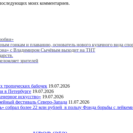
ля последующих моих комментариев.
любви»
м гонкам и плаванию, основатель нового кулачного вида спор
сона» с Владимиром Сычёвым выходит на ТНТ
дарств.
шеломляет зрителей
 тропических бабочек
19.07.2026
и в Петербурге
19.07.2026
женерное искусство»
19.07.2026
фейный фестиваль Северо-Запада
11.07.2026
 собрал более 22 млн рублей в пользу Фонда борьбы с лейкем