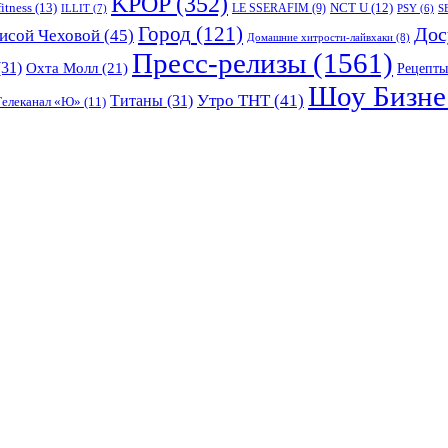
KPOP
(352)
fitness
(13)
LE SSERAFIM
(9)
NCT U
(12)
ILLIT
(7)
PSY
(6)
S
Город
(121)
Дос
исой Чеховой
(45)
Домашние хитрости-лайвхаки
(8)
Пресс-релизы
(1561)
31)
Охта Молл
(21)
Рецепты
Шоу Бизне
Утро ТНТ
(41)
Титаны
(31)
Телеканал «Ю»
(11)