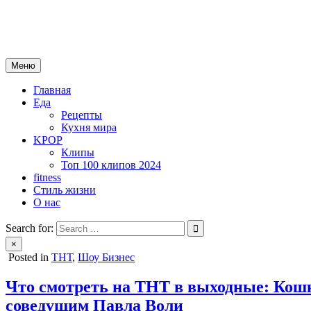
Skip
mebeautytrends.ru
to
— это ваш портал для тех, кто ценит красоту, здоровье, моду и 
content
Меню
Главная
Еда
Рецепты
Кухня мира
KPOP
Клипы
Топ 100 клипов 2024
fitness
Стиль жизни
О нас
Search for:
×
Posted in
ТНТ
,
Шоу Бизнес
Что смотреть на ТНТ в выходные: Кош
соведущим Павла Воли