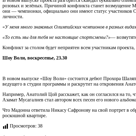
В новом выпуске проекта разгорится скандал буквально олим
розовых и зелёных. Причиной конфликта станет возмущение Ма
они — чемпионки, официально они имеют статус участников О
личности.
«
У меня много знакомых Олимпийских чемпионов в разных вида
«То есть мы для тебя не настоящие спортсмены?»
— возмутят
Конфликт за столом будет неприятен всем участникам проекта
Шоу Воли, воскресенье, 23.30
В новом выпуске «Шоу Воли» состоится дебют Прохора Шаляпин
ведущего в студии программы и раскрутит на откровения Анат
Например, Анатолий Цой расскажет, как он согласился на то, 
Азамат Мусагалиев стал автором всех песен его нового альбома
Что Мадонна ответила Никасу Сафронову на свой портрет в обр
роскошной квартире.
Просмотров:
38