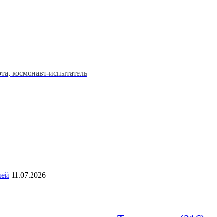
та, космонавт-испытатель
ией
11.07.2026