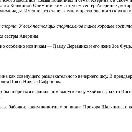
пийского масштаба. Семья Кошкиных и семья Авериных в своем
рго Кошкиной Олимпийским статусом сестёр Авериных, которого 
лимпиады. Именно это станет камнем преткновения за круглым 
х спорта. У всех настоящих спортсменов такое хорошее воспит
ся сестры Аверины.
, но особенно новичкам — Павлу Деревянко и его жене Зое Фуць.
а как соведущего развлекательного вечернего шоу. В преддвери
олия Цоя и Никаса Сафронова.
чтобы побриться в финальном выпуске шоу «Звёзды», за что Иос
.
азе бабочки, каким животным он видит Прохора Шаляпина, и как