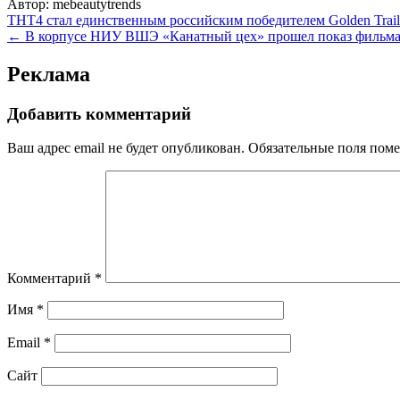
Автор:
mebeautytrends
Навигация
ТНТ4 стал единственным российским победителем Golden Trail
← В корпусе НИУ ВШЭ «Канатный цех» прошел показ фильма 
по
записям
Реклама
Добавить комментарий
Ваш адрес email не будет опубликован.
Обязательные поля пом
Комментарий
*
Имя
*
Email
*
Сайт