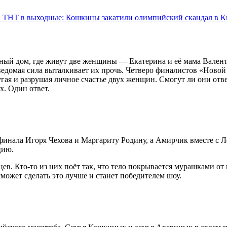
а ТНТ в выходные: Кошкины закатили олимпийский скандал в К
ный дом, где живут две женщины — Екатерина и её мама Валент
еведомая сила выталкивает их прочь. Четверо финалистов «Ново
пугая и разрушая личное счастье двух женщин. Смогут ли они отв
. Один ответ.
инала Игоря Чехова и Маргариту Родину, а Амирчик вместе с 
цию.
ев. Кто-то из них поёт так, что тело покрывается мурашками от
сможет сделать это лучше и станет победителем шоу.