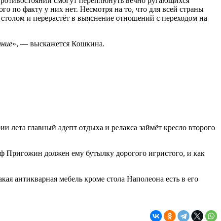
 противостоянии смогут переплюнуть вечно ругающихся
по факту у них нет. Несмотря на то, что для всей страны
столом и перерастёт в выяснение отношений с переходом на
ание
», — выскажется Кошкина.
и лета главный адепт отдыха и релакса займёт кресло второго
иф Пригожин должен ему бутылку дорогого игристого, и как
ая антикварная мебель кроме стола Наполеона есть в его