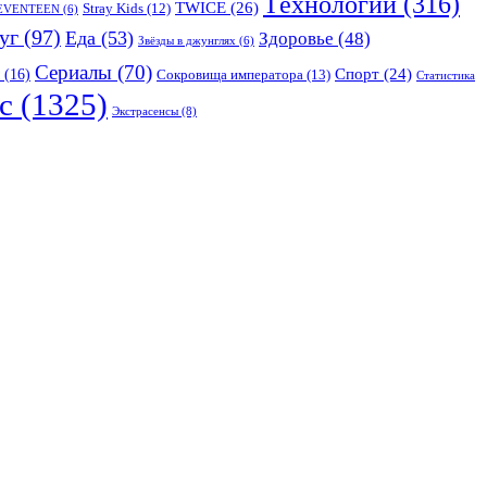
Tехнологии
(316)
TWICE
(26)
Stray Kids
(12)
EVENTEEN
(6)
уг
(97)
Еда
(53)
Здоровье
(48)
Звёзды в джунглях
(6)
Сериалы
(70)
Спорт
(24)
(16)
Сокровища императора
(13)
Статистика
с
(1325)
Экстрасенсы
(8)