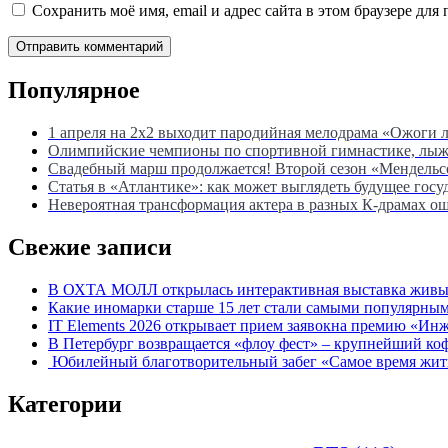
Сохранить моё имя, email и адрес сайта в этом браузере д
Популярное
1 апреля на 2х2 выходит пародийная мелодрама «Ожоги 
Олимпийские чемпионы по спортивной гимнастике, лыжны
Свадебный марш продолжается! Второй сезон «Мендель
Статья в «Атлантике»: как может выглядеть будущее госу
Невероятная трансформация актера в разных К-драмах о
Свежие записи
В ОХТА МОЛЛ открылась интерактивная выставка живых
Какие иномарки старше 15 лет стали самыми популярным
IT Elements 2026 открывает прием заявокна премию «Ин
В Петербург возвращается «флоу фест» – крупнейший ко
Юбилейный благотворительный забег «Самое время жить»
Категории