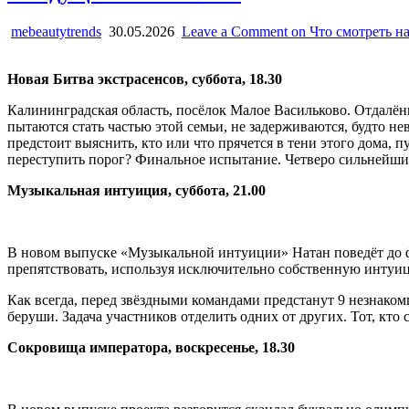
mebeautytrends
30.05.2026
Leave a Comment
on Что смотреть н
Новая Битва экстрасенсов, суббота, 18.30
Калининградская область, посёлок Малое Васильково. Отдалён
пытаются стать частью этой семьи, не задерживаются, будто н
предстоит выяснить, кто или что прячется в тени этого дома, 
переступить порог? Финальное испытание. Четверо сильнейших
Музыкальная интуиция, суббота, 21.00
В новом выпуске «Музыкальной интуиции» Натан поведёт до ф
препятствовать, используя исключительно собственную интуи
Как всегда, перед звёздными командами предстанут 9 незнакомц
беруши. Задача участников отделить одних от других. Тот, кто 
Сокровища императора, воскресенье, 18.30