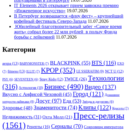
популярными в Петербурге
19.07.2026
IT Elements 2026 открывает прием заявокна премию
«Инженерное искусство»
19.07.2026
В Петербург возвращается «флоу фест» – крупнейший
кофейный фестиваль Северо-Запада
11.07.2026
Юбилейный благотворительный забег «Самое время
жить» собрал более 22 млн рублей в пользу Фонда
борьбы с лейкемией
11.07.2026
Категории
BTS
(116)
BLACKPINK
(55)
aespa
(13)
BABYMONSTER
(7)
EXO
KPOP
(352)
fitness
(13)
LE SSERAFIM
(9)
NCT U
(12)
(7)
ILLIT
(7)
Tехнологии
TWICE
(26)
Stray Kids
(12)
PSY
(6)
SEVENTEEN
(6)
Бизнес
(490)
(316)
Видео
(137)
Астрология
(10)
Город
(121)
Вкусно с Анфисой Чеховой
(45)
Домашние
Досуг
(97)
Еда
(53)
хитрости-лайвхаки
(8)
Звёзды в джунглях
(6)
Клипы
(122)
Знаменитости
(74)
Здоровье
(48)
Красота
(7)
Пресс-релизы
Недвижимость
(31)
Охта Молл
(21)
(1561)
Сериалы
(70)
Рецепты
(16)
Сокровища императора