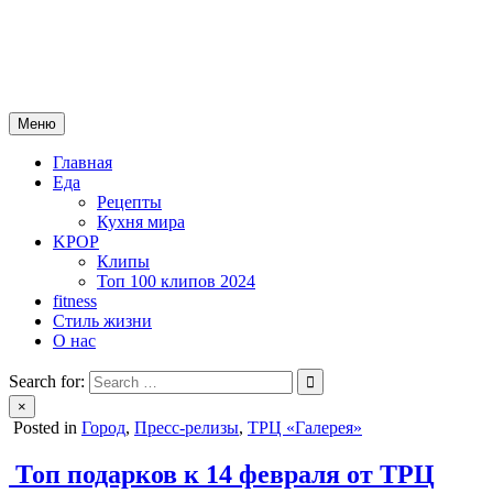
Skip
mebeautytrends.ru
to
— это ваш портал для тех, кто ценит красоту, здоровье, моду и
content
спорт.
Меню
Главная
Еда
Рецепты
Кухня мира
KPOP
Клипы
Топ 100 клипов 2024
fitness
Стиль жизни
О нас
Search for:
×
Posted in
Город
,
Пресс-релизы
,
ТРЦ «Галерея»
Топ подарков к 14 февраля от ТРЦ