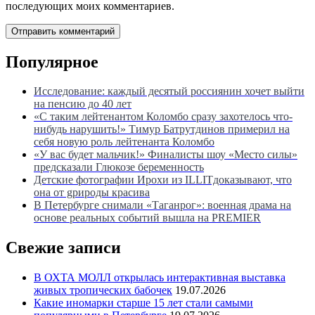
последующих моих комментариев.
Популярное
Исследование: каждый десятый россиянин хочет выйти
на пенсию до 40 лет
«С таким лейтенантом Коломбо сразу захотелось что-
нибудь нарушить!» Тимур Батрутдинов примерил на
себя новую роль лейтенанта Коломбо
«У вас будет мальчик!» Финалисты шоу «Место силы»
предсказали Глюкозе беременность
Детские фотографии Ирохи из ILLITдоказывают, что
она от gрироды красива
В Петербурге снимали «Таганрог»: военная драма на
основе реальных событий вышла на PREMIER
Свежие записи
В ОХТА МОЛЛ открылась интерактивная выставка
живых тропических бабочек
19.07.2026
Какие иномарки старше 15 лет стали самыми