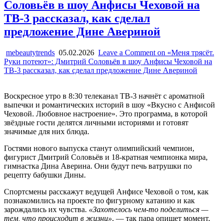
Соловьёв в шоу Анфисы Чеховой на
ТВ-3 рассказал, как сделал
предложение Дине Авериной
mebeautytrends
05.02.2026
Leave a Comment
on «Меня трясёт.
Руки потеют»: Дмитрий Соловьёв в шоу Анфисы Чеховой на
ТВ-3 рассказал, как сделал предложение Дине Авериной
Воскресное утро в 8:30 телеканал ТВ-3 начнёт с ароматной
выпечки и романтических историй в шоу «Вкусно с Анфисой
Чеховой. Любовное настроение». Это программа, в которой
звёздные гости делятся личными историями и готовят
значимые для них блюда.
Гостями нового выпуска станут олимпийский чемпион,
фигурист Дмитрий Соловьёв и 18-кратная чемпионка мира,
гимнастка Дина Аверина. Они будут печь ватрушки по
рецепту бабушки Дины.
Спортсмены расскажут ведущей Анфисе Чеховой о том, как
познакомились на проекте по фигурному катанию и как
зарождались их чувства.
«Захотелось чем-то поделиться —
тем, что происходит в жизни»
, — так пара опишет момент,