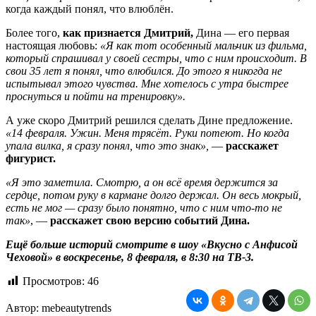
когда каждый понял, что влюблён.
Более того,
как признается Дмитрий,
Дина — его первая
настоящая любовь:
«Я как тот особенный мальчик из фильма,
который спрашивал у своей сестры, что с ним происходит. В
свои 35 лет я понял, что влюбился. До этого я никогда не
испытывал этого чувства. Мне хотелось с утра быстрее
проснуться и пойти на тренировку».
А уже скоро Дмитрий решился сделать Дине предложение.
«14 февраля. Ужин. Меня трясёт. Руки потеют. Но когда
упала вилка, я сразу понял, что это знак»,
—
расскажет
фигурист.
«Я это заметила. Смотрю, а он всё время держится за
сердце, потом руку в кармане долго держал. Он весь мокрый,
есть не мог — сразу было понятно, что с ним что-то не
так»
, —
расскажет свою версию событий Дина.
Ещё больше историй смотрите в шоу «Вкусно с Анфисой
Чеховой» в воскресенье, 8 февраля, в 8:30 на ТВ-3.
Просмотров:
46
Автор:
mebeautytrends