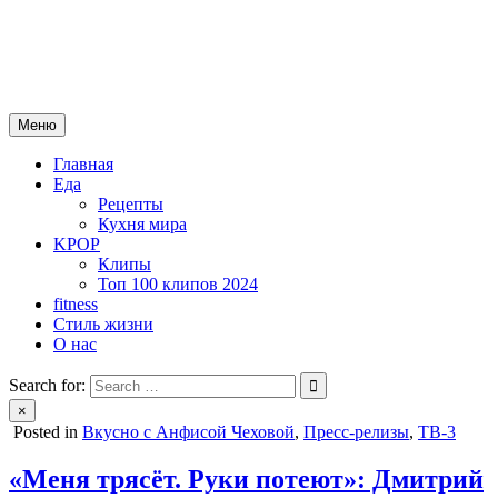
Skip
mebeautytrends.ru
to
— это ваш портал для тех, кто ценит красоту, здоровье, моду и
content
спорт.
Меню
Главная
Еда
Рецепты
Кухня мира
KPOP
Клипы
Топ 100 клипов 2024
fitness
Стиль жизни
О нас
Search for:
×
Posted in
Вкусно с Анфисой Чеховой
,
Пресс-релизы
,
ТВ-3
«Меня трясёт. Руки потеют»: Дмитрий