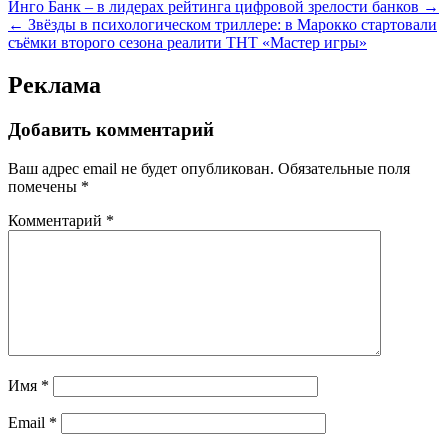
Навигация
Инго Банк – в лидерах рейтинга цифровой зрелости банков →
← Звёзды в психологическом триллере: в Марокко стартовали
по
съёмки второго сезона реалити ТНТ «Мастер игры»
записям
Реклама
Добавить комментарий
Ваш адрес email не будет опубликован.
Обязательные поля
помечены
*
Комментарий
*
Имя
*
Email
*