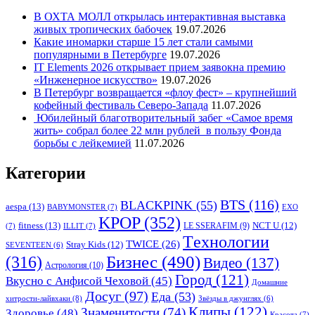
В ОХТА МОЛЛ открылась интерактивная выставка
живых тропических бабочек
19.07.2026
Какие иномарки старше 15 лет стали самыми
популярными в Петербурге
19.07.2026
IT Elements 2026 открывает прием заявокна премию
«Инженерное искусство»
19.07.2026
В Петербург возвращается «флоу фест» – крупнейший
кофейный фестиваль Северо-Запада
11.07.2026
Юбилейный благотворительный забег «Самое время
жить» собрал более 22 млн рублей в пользу Фонда
борьбы с лейкемией
11.07.2026
Категории
BTS
(116)
BLACKPINK
(55)
aespa
(13)
BABYMONSTER
(7)
EXO
KPOP
(352)
fitness
(13)
LE SSERAFIM
(9)
NCT U
(12)
(7)
ILLIT
(7)
Tехнологии
TWICE
(26)
Stray Kids
(12)
SEVENTEEN
(6)
Бизнес
(490)
(316)
Видео
(137)
Астрология
(10)
Город
(121)
Вкусно с Анфисой Чеховой
(45)
Домашние
Досуг
(97)
Еда
(53)
хитрости-лайвхаки
(8)
Звёзды в джунглях
(6)
Клипы
(122)
Знаменитости
(74)
Здоровье
(48)
Красота
(7)