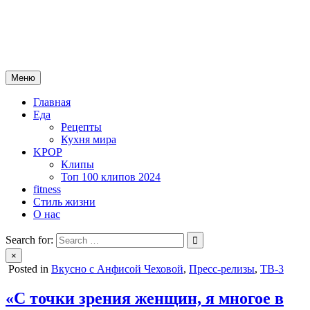
Skip
mebeautytrends.ru
to
— это ваш портал для тех, кто ценит красоту, здоровье, моду и
content
спорт.
Меню
Главная
Еда
Рецепты
Кухня мира
KPOP
Клипы
Топ 100 клипов 2024
fitness
Стиль жизни
О нас
Search for:
×
Posted in
Вкусно с Анфисой Чеховой
,
Пресс-релизы
,
ТВ-3
«С точки зрения женщин, я многое в