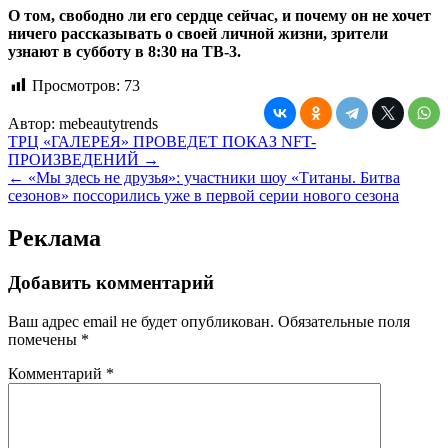
О том, свободно ли его сердце сейчас, и почему он не хочет
ничего рассказывать о своей личной жизни, зрители
узнают в субботу в 8:30 на ТВ-3.
Просмотров:
73
Автор:
mebeautytrends
Навигация
ТРЦ «ГАЛЕРЕЯ» ПРОВЕДЕТ ПОКАЗ NFT-
ПРОИЗВЕДЕНИЙ →
по
← «Мы здесь не друзья»: участники шоу «Титаны. Битва
записям
сезонов» поссорились уже в первой серии нового сезона
Реклама
Добавить комментарий
Ваш адрес email не будет опубликован.
Обязательные поля
помечены
*
Комментарий
*