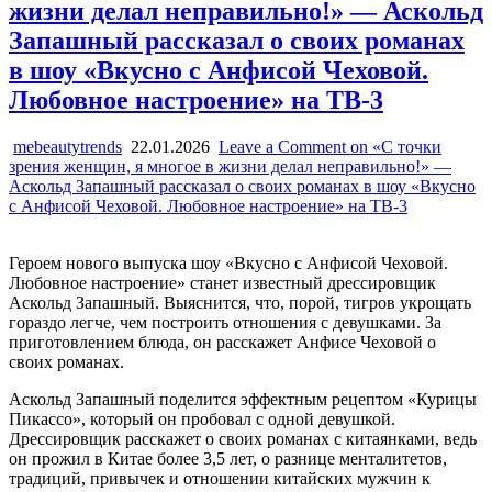
жизни делал неправильно!» — Аскольд
Запашный рассказал о своих романах
в шоу «Вкусно с Анфисой Чеховой.
Любовное настроение» на ТВ-3
mebeautytrends
22.01.2026
Leave a Comment
on «С точки
зрения женщин, я многое в жизни делал неправильно!» —
Аскольд Запашный рассказал о своих романах в шоу «Вкусно
с Анфисой Чеховой. Любовное настроение» на ТВ-3
Героем нового выпуска шоу «Вкусно с Анфисой Чеховой.
Любовное настроение» станет известный дрессировщик
Аскольд Запашный. Выяснится, что, порой, тигров укрощать
гораздо легче, чем построить отношения с девушками. За
приготовлением блюда, он расскажет Анфисе Чеховой о
своих романах.
Аскольд Запашный поделится эффектным рецептом «Курицы
Пикассо», который он пробовал с одной девушкой.
Дрессировщик расскажет о своих романах с китаянками, ведь
он прожил в Китае более 3,5 лет, о разнице менталитетов,
традиций, привычек и отношении китайских мужчин к