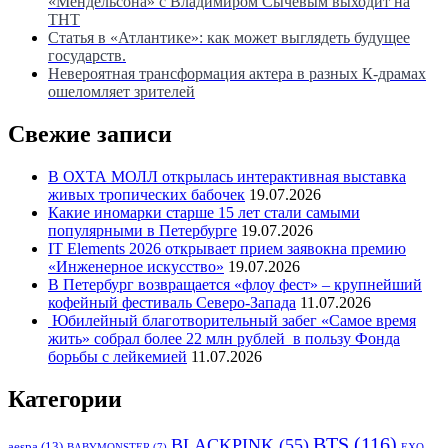
«Мендельсона» с Владимиром Сычёвым выходит на
ТНТ
Статья в «Атлантике»: как может выглядеть будущее
государств.
Невероятная трансформация актера в разных К-драмах
ошеломляет зрителей
Свежие записи
В ОХТА МОЛЛ открылась интерактивная выставка
живых тропических бабочек
19.07.2026
Какие иномарки старше 15 лет стали самыми
популярными в Петербурге
19.07.2026
IT Elements 2026 открывает прием заявокна премию
«Инженерное искусство»
19.07.2026
В Петербург возвращается «флоу фест» – крупнейший
кофейный фестиваль Северо-Запада
11.07.2026
Юбилейный благотворительный забег «Самое время
жить» собрал более 22 млн рублей в пользу Фонда
борьбы с лейкемией
11.07.2026
Категории
BTS
(116)
BLACKPINK
(55)
aespa
(13)
BABYMONSTER
(7)
EXO