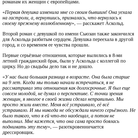
романам их женщин с европейцами.
«
Первая девушка изменила мне со своим бывшим! Она уехала
на гастроли, а, вернувшись, призналась, что вернулась к
своему прежнему возлюбленному
», — расскажет Аскольд.
Второй роман с девушкой по имени Сьюзан также закончился
для Аскольда разбитым сердцем. Девушка переехала в другой
город, и со временем ее чувства прошли.
Первые серьёзные отношения, которые вылились в 8-ми
летний гражданский брак, были у Аскольда с коллегой по
цирку. Но до свадьбы дело так и не дошло.
«
У нас была большая разница в возрасте. Она была старше
на 9 лет. Когда мы только начали встречаться, я не
рассматривал эти отношения как долгосрочные. Я был еще
совсем молодой, не думал о перспективе. С точки зрения
женщин, я многое в своей жизни сделал неправильно. Мы
просто жили вместе. Меня всё устраивало, её всё
устраивало. И мы никогда не обсуждали ничего серьёзного. Не
было такого, что я ей что-то наобещал, а потом не
выполнил. Мне кажется, что она сама просто боялась
поднимать эту тему
», — разоткровенничается
дрессировщик.