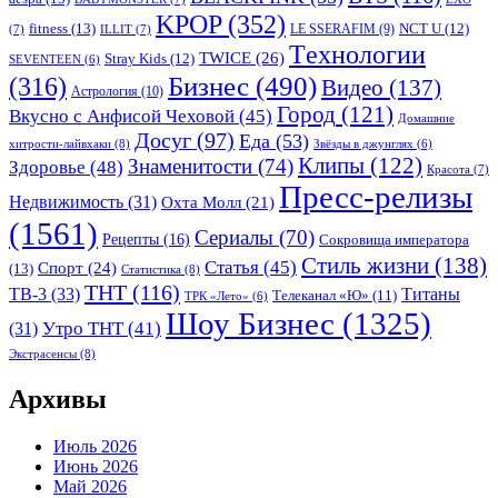
KPOP
(352)
fitness
(13)
LE SSERAFIM
(9)
NCT U
(12)
(7)
ILLIT
(7)
Tехнологии
TWICE
(26)
Stray Kids
(12)
SEVENTEEN
(6)
Бизнес
(490)
(316)
Видео
(137)
Астрология
(10)
Город
(121)
Вкусно с Анфисой Чеховой
(45)
Домашние
Досуг
(97)
Еда
(53)
хитрости-лайвхаки
(8)
Звёзды в джунглях
(6)
Клипы
(122)
Знаменитости
(74)
Здоровье
(48)
Красота
(7)
Пресс-релизы
Недвижимость
(31)
Охта Молл
(21)
(1561)
Сериалы
(70)
Рецепты
(16)
Сокровища императора
Стиль жизни
(138)
Статья
(45)
Спорт
(24)
(13)
Статистика
(8)
ТНТ
(116)
ТВ-3
(33)
Титаны
Телеканал «Ю»
(11)
ТРК «Лето»
(6)
Шоу Бизнес
(1325)
Утро ТНТ
(41)
(31)
Экстрасенсы
(8)
Архивы
Июль 2026
Июнь 2026
Май 2026