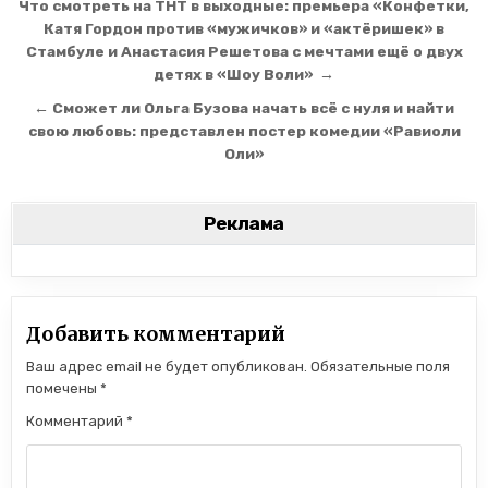
Навигация по записям
Что смотреть на ТНТ в выходные: премьера «Конфетки,
Катя Гордон против «мужичков» и «актёришек» в
Стамбуле и Анастасия Решетова с мечтами ещё о двух
детях в «Шоу Воли» →
← Сможет ли Ольга Бузова начать всё с нуля и найти
свою любовь: представлен постер комедии «Равиоли
Оли»
Реклама
Добавить комментарий
Ваш адрес email не будет опубликован.
Обязательные поля
помечены
*
Комментарий
*