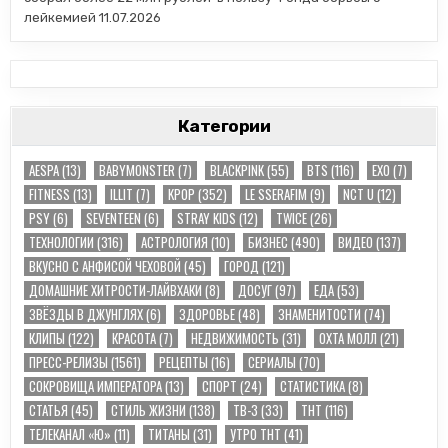
лейкемией
11.07.2026
Категории
AESPA
(13)
BABYMONSTER
(7)
BLACKPINK
(55)
BTS
(116)
EXO
(7)
FITNESS
(13)
ILLIT
(7)
KPOP
(352)
LE SSERAFIM
(9)
NCT U
(12)
PSY
(6)
SEVENTEEN
(6)
STRAY KIDS
(12)
TWICE
(26)
TЕХНОЛОГИИ
(316)
АСТРОЛОГИЯ
(10)
БИЗНЕС
(490)
ВИДЕО
(137)
ВКУСНО С АНФИСОЙ ЧЕХОВОЙ
(45)
ГОРОД
(121)
ДОМАШНИЕ ХИТРОСТИ-ЛАЙВХАКИ
(8)
ДОСУГ
(97)
ЕДА
(53)
ЗВЁЗДЫ В ДЖУНГЛЯХ
(6)
ЗДОРОВЬЕ
(48)
ЗНАМЕНИТОСТИ
(74)
КЛИПЫ
(122)
КРАСОТА
(7)
НЕДВИЖИМОСТЬ
(31)
ОХТА МОЛЛ
(21)
ПРЕСС-РЕЛИЗЫ
(1561)
РЕЦЕПТЫ
(16)
СЕРИАЛЫ
(70)
СОКРОВИЩА ИМПЕРАТОРА
(13)
СПОРТ
(24)
СТАТИСТИКА
(8)
СТАТЬЯ
(45)
СТИЛЬ ЖИЗНИ
(138)
ТВ-3
(33)
ТНТ
(116)
ТЕЛЕКАНАЛ «Ю»
(11)
ТИТАНЫ
(31)
УТРО ТНТ
(41)