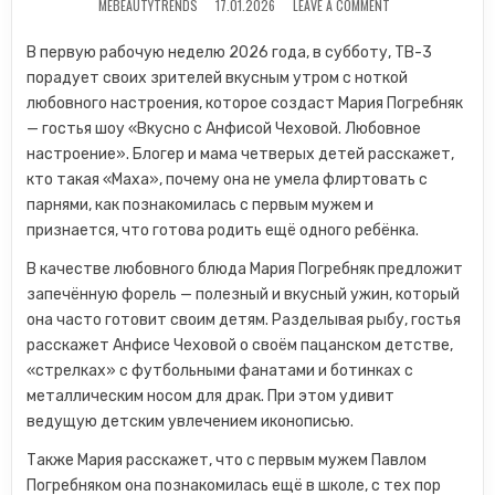
ON «ГОТОВА ИДТИ
MEBEAUTYTRENDS
17.01.2026
LEAVE A COMMENT
В первую рабочую неделю 2026 года, в субботу, ТВ-3
порадует своих зрителей вкусным утром с ноткой
любовного настроения, которое создаст Мария Погребняк
— гостья шоу «Вкусно с Анфисой Чеховой. Любовное
настроение». Блогер и мама четверых детей расскажет,
кто такая «Маха», почему она не умела флиртовать с
парнями, как познакомилась с первым мужем и
признается, что готова родить ещё одного ребёнка.
В качестве любовного блюда Мария Погребняк предложит
запечённую форель — полезный и вкусный ужин, который
она часто готовит своим детям. Разделывая рыбу, гостья
расскажет Анфисе Чеховой о своём пацанском детстве,
«стрелках» с футбольными фанатами и ботинках с
металлическим носом для драк. При этом удивит
ведущую детским увлечением иконописью.
Также Мария расскажет, что с первым мужем Павлом
Погребняком она познакомилась ещё в школе, с тех пор