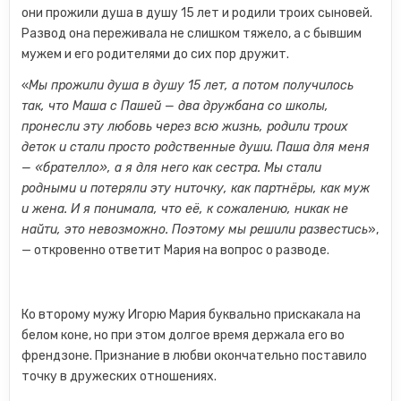
они прожили душа в душу 15 лет и родили троих сыновей.
Развод она переживала не слишком тяжело, а с бывшим
мужем и его родителями до сих пор дружит.
«
Мы прожили душа в душу 15 лет, а потом получилось
так, что Маша с Пашей — два дружбана со школы,
пронесли эту любовь через всю жизнь, родили троих
деток и стали просто родственные души. Паша для меня
— «брателло», а я для него как сестра. Мы стали
родными и потеряли эту ниточку, как партнёры, как муж
и жена. И я понимала, что её, к сожалению, никак не
найти, это невозможно. Поэтому мы решили развестись
»,
— откровенно ответит Мария на вопрос о разводе.
Ко второму мужу Игорю Мария буквально прискакала на
белом коне, но при этом долгое время держала его во
френдзоне. Признание в любви окончательно поставило
точку в дружеских отношениях.