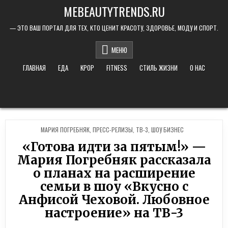
Skip to content
MEBEAUTYTRENDS.RU
— ЭТО ВАШ ПОРТАЛ ДЛЯ ТЕХ, КТО ЦЕНИТ КРАСОТУ, ЗДОРОВЬЕ, МОДУ И СПОРТ.
МЕНЮ
ГЛАВНАЯ
ЕДА
KPOP
FITNESS
СТИЛЬ ЖИЗНИ
О НАС
POSTED IN
МАРИЯ ПОГРЕБНЯК
,
ПРЕСС-РЕЛИЗЫ
,
ТВ-3
,
ШОУ БИЗНЕС
«Готова идти за пятым!» —
Мария Погребняк рассказала
о планах на расширение
семьи в шоу «Вкусно с
Анфисой Чеховой. Любовное
настроение» на ТВ-3