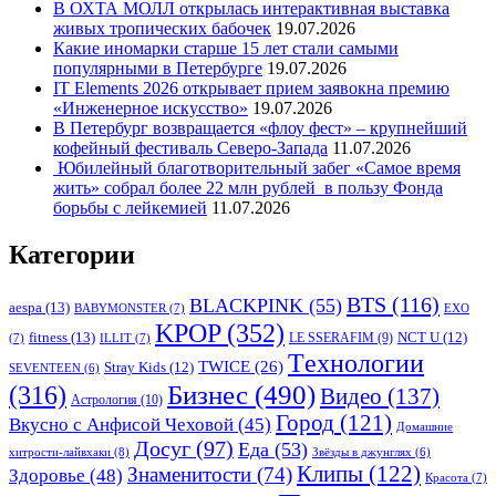
В ОХТА МОЛЛ открылась интерактивная выставка
живых тропических бабочек
19.07.2026
Какие иномарки старше 15 лет стали самыми
популярными в Петербурге
19.07.2026
IT Elements 2026 открывает прием заявокна премию
«Инженерное искусство»
19.07.2026
В Петербург возвращается «флоу фест» – крупнейший
кофейный фестиваль Северо-Запада
11.07.2026
Юбилейный благотворительный забег «Самое время
жить» собрал более 22 млн рублей в пользу Фонда
борьбы с лейкемией
11.07.2026
Категории
BTS
(116)
BLACKPINK
(55)
aespa
(13)
BABYMONSTER
(7)
EXO
KPOP
(352)
fitness
(13)
LE SSERAFIM
(9)
NCT U
(12)
(7)
ILLIT
(7)
Tехнологии
TWICE
(26)
Stray Kids
(12)
SEVENTEEN
(6)
Бизнес
(490)
(316)
Видео
(137)
Астрология
(10)
Город
(121)
Вкусно с Анфисой Чеховой
(45)
Домашние
Досуг
(97)
Еда
(53)
хитрости-лайвхаки
(8)
Звёзды в джунглях
(6)
Клипы
(122)
Знаменитости
(74)
Здоровье
(48)
Красота
(7)