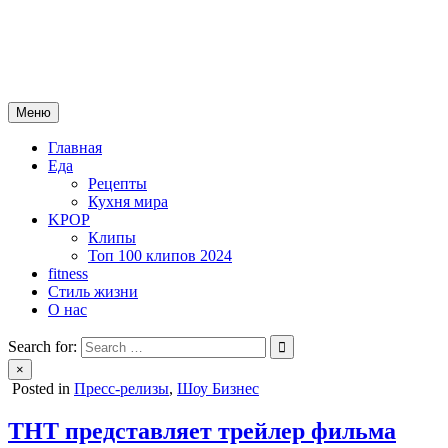
Skip
mebeautytrends.ru
to
— это ваш портал для тех, кто ценит красоту, здоровье, моду и
content
спорт.
Меню
Главная
Еда
Рецепты
Кухня мира
KPOP
Клипы
Топ 100 клипов 2024
fitness
Стиль жизни
О нас
Search for:
×
Posted in
Пресс-релизы
,
Шоу Бизнес
ТНТ представляет трейлер фильма