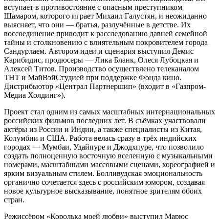
вступает в противостояние с опасным преступником
Шамаром, которого играет Михаил Галустян, и неожиданно
выясняет, что они — братья, разлучённые в детстве. Их
воссоединение приводит к расследованию давней семейной
тайны и столкновению с влиятельным покровителем города
Сандурлаем. Автором идеи и сценария выступил Демис
Карибидис, продюсеры — Лика Бланк, Олеся Лубоцкая и
Алексей Титов. Производство осуществлено телеканалом
ТНТ и МайВэйСтудией при поддержке Фонда кино.
Дистрибьютор «Централ Партнершип» (входит в «Газпром-
Медиа Холдинг»).
Проект стал одним из самых масштабных интернациональных
российских фильмов последних лет. В съёмках участвовали
актёры из России и Индии, а также специалисты из Китая,
Колумбии и США. Работа велась сразу в трёх индийских
городах — Мумбаи, Удайпуре и Джодхпуре, что позволило
создать полноценную восточную вселенную с музыкальными
номерами, масштабными массовыми сценами, хореографией и
ярким визуальным стилем. Болливудская эмоциональность
органично сочетается здесь с российским юмором, создавая
новое культурное высказывание, понятное зрителям обоих
стран.
Режиссёром «Королька моей любви» выступил Марюс