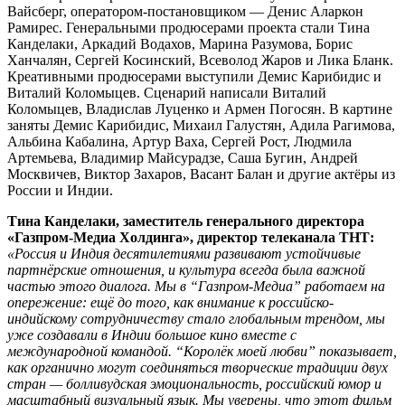
Вайсберг, оператором-постановщиком — Денис Аларкон
Рамирес. Генеральными продюсерами проекта стали Тина
Канделаки, Аркадий Водахов, Марина Разумова, Борис
Ханчалян, Сергей Косинский, Всеволод Жаров и Лика Бланк.
Креативными продюсерами выступили Демис Карибидис и
Виталий Коломыцев. Сценарий написали Виталий
Коломыцев, Владислав Луценко и Армен Погосян. В картине
заняты Демис Карибидис, Михаил Галустян, Адила Рагимова,
Альбина Кабалина, Артур Ваха, Сергей Рост, Людмила
Артемьева, Владимир Майсурадзе, Саша Бугин, Андрей
Москвичев, Виктор Захаров, Васант Балан и другие актёры из
России и Индии.
Тина Канделаки, заместитель генерального директора
«Газпром-Медиа Холдинга», директор телеканала ТНТ:
«Россия и Индия десятилетиями развивают устойчивые
партнёрские отношения, и культура всегда была важной
частью этого диалога. Мы в “Газпром-Медиа” работаем на
опережение: ещё до того, как внимание к российско-
индийскому сотрудничеству стало глобальным трендом, мы
уже создавали в Индии большое кино вместе с
международной командой. “Королёк моей любви” показывает,
как органично могут соединяться творческие традиции двух
стран — болливудская эмоциональность, российский юмор и
масштабный визуальный язык. Мы уверены, что этот фильм