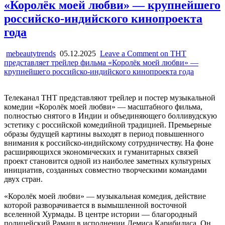
«Королёк моей любви» — крупнейшего
российско-индийского кинопроекта
года
mebeautytrends
05.12.2025
Leave a Comment
on ТНТ
представляет трейлер фильма «Королёк моей любви» —
крупнейшего российско-индийского кинопроекта года
Телеканал ТНТ представляют трейлер и постер музыкальной
комедии «Королёк моей любви» — масштабного фильма,
полностью снятого в Индии и объединяющего болливудскую
эстетику с российской комедийной традицией. Премьерные
образы будущей картины выходят в период повышенного
внимания к российско-индийскому сотрудничеству. На фоне
расширяющихся экономических и гуманитарных связей
проект становится одной из наиболее заметных культурных
инициатив, созданных совместно творческими командами
двух стран.
«Королёк моей любви» — музыкальная комедия, действие
которой разворачивается в вымышленной восточной
вселенной Хурмады. В центре истории — благородный
полицейский Рамаш в исполнении Демиса Карибидиса. Он