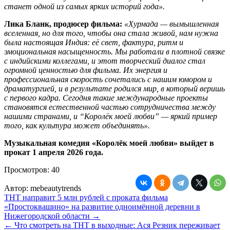
станет одной из самых ярких историй года».
Лика Бланк, продюсер фильма:
«Хурмада — вымышленная
вселенная, но для того, чтобы она стала живой, нам нужна
была настоящая Индия: её свет, фактура, ритм и
эмоциональная насыщенность. Мы работали в плотной связке
с индийскими коллегами, и этот творческий диалог стал
огромной ценностью для фильма. Их энергия и
профессиональная скорость сочетались с нашим юмором и
драматургией, и в результате родился мир, в который веришь
с первого кадра. Сегодня такие международные проекты
становятся естественной частью сотрудничества между
нашими странами, и “Королёк моей любви” — яркий пример
того, как культура может объединять».
Музыкальная комедия «Королёк моей любви» выйдет в
прокат 1 апреля 2026 года.
Просмотров:
40
Автор:
mebeautytrends
Навигация
ТНТ направит 5 млн рублей с проката фильма
«Простоквашино» на развитие одноимённой деревни в
по
Нижегородской области →
записям
← Что смотреть на ТНТ в выходные: Ася Резник переживает