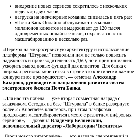
внедрение новых сервисов сократилось с нескольких
недель до двух часов;
нагрузка на инженерные команды снизилась в пять раз;
«Почта Банк Онлайн» обслуживает несколько
миллионов клиентов и выдерживает до 120 тысяч
одновременных онлайн-сеансов, сохраняя запас по
масштабированию в несколько раз.
«Переход на микросервисную архитектуру и использование
платформы “Штурвал” позволили нам не только повысить
надежность и производительность ДБО, но и принципиально
ускорить вывод новых функций для клиентов. Для банка с
широкой региональной сетью в стране это критически важное
конкурентное преимущество», — отметил
Александр
Базарнов, руководитель направления развития систем
электронного бизнеса Почта Банка
.
«Для нас эта победа — уже вторая совместная награда с
заказчиком. Сегодня на базе “Штурвала” в банке развернуто
более 25 Kubernetes-кластеров, при этом платформа
продолжает масштабироваться вместе с развитием цифровых
сервисов», — добавил
Владимир Беляевский,
исполнительный директор «Лаборатории Числитель»
.
«Герои нового энтерпрайза» — это награда для компаний и