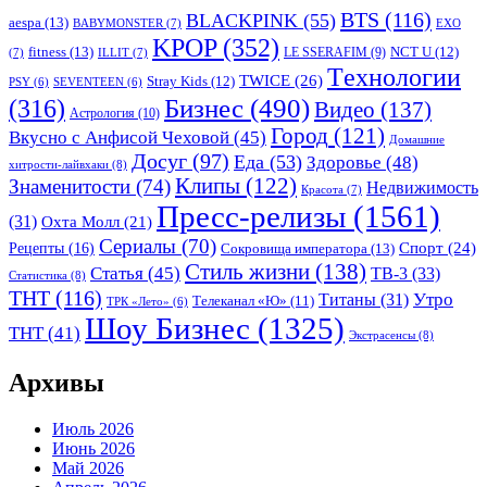
BTS
(116)
BLACKPINK
(55)
aespa
(13)
BABYMONSTER
(7)
EXO
KPOP
(352)
fitness
(13)
LE SSERAFIM
(9)
NCT U
(12)
(7)
ILLIT
(7)
Tехнологии
TWICE
(26)
Stray Kids
(12)
PSY
(6)
SEVENTEEN
(6)
Бизнес
(490)
(316)
Видео
(137)
Астрология
(10)
Город
(121)
Вкусно с Анфисой Чеховой
(45)
Домашние
Досуг
(97)
Еда
(53)
Здоровье
(48)
хитрости-лайвхаки
(8)
Клипы
(122)
Знаменитости
(74)
Недвижимость
Красота
(7)
Пресс-релизы
(1561)
(31)
Охта Молл
(21)
Сериалы
(70)
Спорт
(24)
Рецепты
(16)
Сокровища императора
(13)
Стиль жизни
(138)
Статья
(45)
ТВ-3
(33)
Статистика
(8)
ТНТ
(116)
Утро
Титаны
(31)
Телеканал «Ю»
(11)
ТРК «Лето»
(6)
Шоу Бизнес
(1325)
ТНТ
(41)
Экстрасенсы
(8)
Архивы
Июль 2026
Июнь 2026
Май 2026