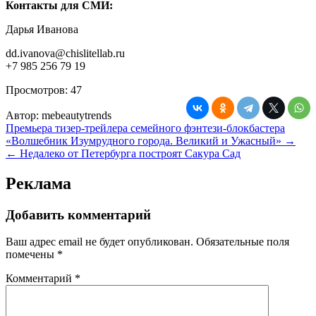
Контакты для СМИ:
Дарья Иванова
dd.ivanova@chislitellab.ru
+7 985 256 79 19
Просмотров:
47
Автор:
mebeautytrends
Навигация
Премьера тизер-трейлера семейного фэнтези-блокбастера
«Волшебник Изумрудного города. Великий и Ужасный» →
по
← Недалеко от Петербурга построят Сакура Сад
записям
Реклама
Добавить комментарий
Ваш адрес email не будет опубликован.
Обязательные поля
помечены
*
Комментарий
*