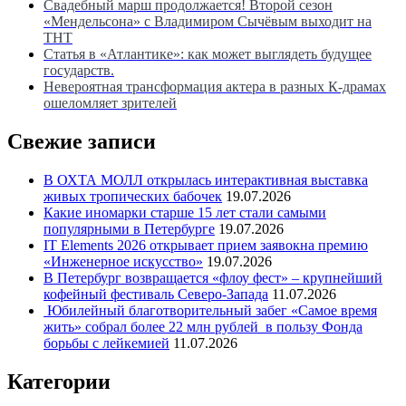
Свадебный марш продолжается! Второй сезон
«Мендельсона» с Владимиром Сычёвым выходит на
ТНТ
Статья в «Атлантике»: как может выглядеть будущее
государств.
Невероятная трансформация актера в разных К-драмах
ошеломляет зрителей
Свежие записи
В ОХТА МОЛЛ открылась интерактивная выставка
живых тропических бабочек
19.07.2026
Какие иномарки старше 15 лет стали самыми
популярными в Петербурге
19.07.2026
IT Elements 2026 открывает прием заявокна премию
«Инженерное искусство»
19.07.2026
В Петербург возвращается «флоу фест» – крупнейший
кофейный фестиваль Северо-Запада
11.07.2026
Юбилейный благотворительный забег «Самое время
жить» собрал более 22 млн рублей в пользу Фонда
борьбы с лейкемией
11.07.2026
Категории