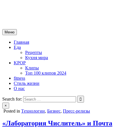
Skip
mebeautytrends.ru
to
— это ваш портал для тех, кто ценит красоту, здоровье, моду и
content
спорт.
Меню
Главная
Еда
Рецепты
Кухня мира
KPOP
Клипы
Топ 100 клипов 2024
fitness
Стиль жизни
О нас
Search for:
×
Posted in
Tехнологии
,
Бизнес
,
Пресс-релизы
«Лаборатория Числитель» и Почта