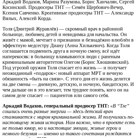
Аркадий Водахов, Марина Разумова, Борис Ханчалян, Сергей
Косинский. Продюсеры ТНТ — Семён Щербович-Вечер,
Ксения Савченко. Креативные продюсеры ТНТ — Александр
Вялых, Алексей Корда.
Толя (Дмитрий Журавлёв) — скромный врач в районной
больнице, любимец детей и невидимка для начальства. Он
живёт с мамой, мечтает о признании и безнадёжно влюблён в
эффектную медсестру Диану (Анна Хилькевич). Когда Толя
соглашается подменить друга в ночную смену, всё идёт
наперекосяк: в больницу вламываются люди с раненым
криминальным авторитетом Олегом (Борис Хвошнянский).
Под угрозой оружия Толя спасает его жизнь — и получает
неожиданный «подарок»: новый аппарат МРТ и вечную
обязанность «быть на связи». С этого дня его жизнь делится
на две смены — дневную, детскую, и ночную, бандитскую. И
чем дальше он в это влезает, тем труднее понять, кого он на
самом деле спасает — пациентов или самого себя.
Аркадий Водахов, генеральный продюсер ТНТ:
«В “Тле”
сошлись очень разные энергии — здесь детский врач
сталкивается с миром криминальной жизни. И получилась по-
настоящему живая история. Нам важно, что в проекте есть
не только юмор, но и настоящие эмоции, живые герои и
немного безумия — именно из такого сочетания рождаются