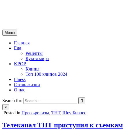
Skip
mebeautytrends.ru
to
— это ваш портал для тех, кто ценит красоту, здоровье, моду и
content
спорт.
Меню
Главная
Еда
Рецепты
Кухня мира
KPOP
Клипы
Топ 100 клипов 2024
fitness
Стиль жизни
О нас
Search for:
×
Posted in
Пресс-релизы
,
ТНТ
,
Шоу Бизнес
Телеканал ТНТ приступил к съемкам