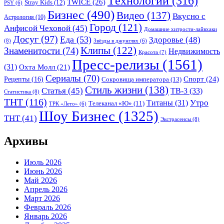
Tехнологии
(316)
TWICE
(26)
Stray Kids
(12)
PSY
(6)
Бизнес
(490)
Видео
(137)
Вкусно с
Астрология
(10)
Город
(121)
Анфисой Чеховой
(45)
Домашние хитрости-лайвхаки
Досуг
(97)
Еда
(53)
Здоровье
(48)
(8)
Звёзды в джунглях
(6)
Клипы
(122)
Знаменитости
(74)
Недвижимость
Красота
(7)
Пресс-релизы
(1561)
(31)
Охта Молл
(21)
Сериалы
(70)
Спорт
(24)
Рецепты
(16)
Сокровища императора
(13)
Стиль жизни
(138)
Статья
(45)
ТВ-3
(33)
Статистика
(8)
ТНТ
(116)
Утро
Титаны
(31)
Телеканал «Ю»
(11)
ТРК «Лето»
(6)
Шоу Бизнес
(1325)
ТНТ
(41)
Экстрасенсы
(8)
Архивы
Июль 2026
Июнь 2026
Май 2026
Апрель 2026
Март 2026
Февраль 2026
Январь 2026