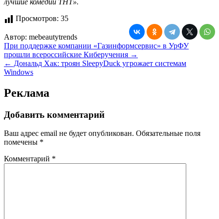
лучшие комедии ТНТ».
Просмотров:
35
Автор:
mebeautytrends
Навигация
При поддержке компании «Газинформсервис» в УрФУ
прошли всероссийские Киберучения →
по
← Дональд Хак: троян SleepyDuck угрожает системам
записям
Windows
Реклама
Добавить комментарий
Ваш адрес email не будет опубликован.
Обязательные поля
помечены
*
Комментарий
*