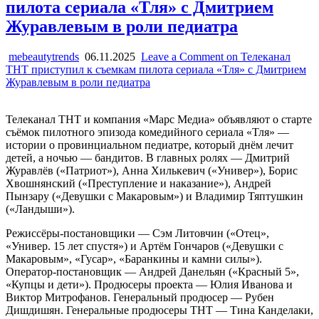
пилота сериала «Тля» с Дмитрием
Журавлевым в роли педиатра
mebeautytrends
06.11.2025
Leave a Comment
on Телеканал
ТНТ приступил к съемкам пилота сериала «Тля» с Дмитрием
Журавлевым в роли педиатра
Телеканал ТНТ и компания «Марс Медиа» объявляют о старте
съёмок пилотного эпизода комедийного сериала «Тля» —
истории о провинциальном педиатре, который днём лечит
детей, а ночью — бандитов. В главных ролях — Дмитрий
Журавлёв («Патриот»), Анна Хилькевич («Универ»), Борис
Хвошнянский («Преступление и наказание»), Андрей
Пынзару («Девушки с Макаровым») и Владимир Тяптушкин
(«Ландыши»).
Режиссёры-постановщики — Сэм Литовчин («Отец»,
«Универ. 15 лет спустя») и Артём Гончаров («Девушки с
Макаровым», «Гусар», «Баранкины и камни силы»).
Оператор-постановщик — Андрей Данельян («Красный 5»,
«Купцы и дети»). Продюсеры проекта — Юлия Иванова и
Виктор Митрофанов. Генеральный продюсер — Рубен
Дишдишян. Генеральные продюсеры ТНТ — Тина Канделаки,