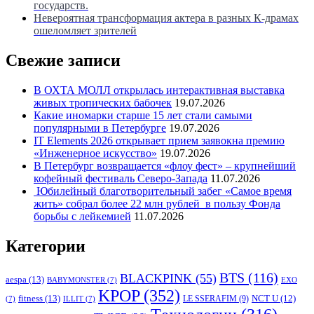
государств.
Невероятная трансформация актера в разных К-драмах
ошеломляет зрителей
Свежие записи
В ОХТА МОЛЛ открылась интерактивная выставка
живых тропических бабочек
19.07.2026
Какие иномарки старше 15 лет стали самыми
популярными в Петербурге
19.07.2026
IT Elements 2026 открывает прием заявокна премию
«Инженерное искусство»
19.07.2026
В Петербург возвращается «флоу фест» – крупнейший
кофейный фестиваль Северо-Запада
11.07.2026
Юбилейный благотворительный забег «Самое время
жить» собрал более 22 млн рублей в пользу Фонда
борьбы с лейкемией
11.07.2026
Категории
BTS
(116)
BLACKPINK
(55)
aespa
(13)
BABYMONSTER
(7)
EXO
KPOP
(352)
fitness
(13)
LE SSERAFIM
(9)
NCT U
(12)
(7)
ILLIT
(7)