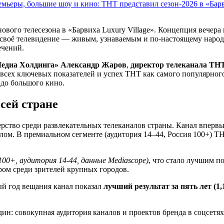
мьеры, большие шоу и кино: ТНТ представил сезон-2026 в «Барв
ового телесезона в «Барвиха Luxury Village». Концепция вечер
т своё телевидение — живым, узнаваемым и по-настоящему нар
ечений.
Медиа Холдинга» Александр Жаров
,
директор телеканала ТН
т всех ключевых показателей и успех ТНТ как самого популярног
 до большого кино.
сей стране
ерство среди развлекательных телеканалов страны. Канал вперв
алом. В премиальном сегменте (аудитория 14–44, Россия 100+)
100+, аудитория 14-44, данные Mediascope)
, что стало лучшим п
ром среди зрителей крупных городов.
й год вещания канал показал
лучший результат за пять лет (1
ин: совокупная аудитория каналов и проектов бренда в соцсетя