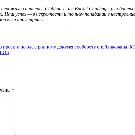
ережили спиннеры, Clubhouse, Ice Bucket Challenge, рэп-батлы 
х. Наш успех — в искренности и точном попадании в настроение
он всей индустрии».
го проекта по электронному документообороту опубликованы 
BIOS
ечены
*