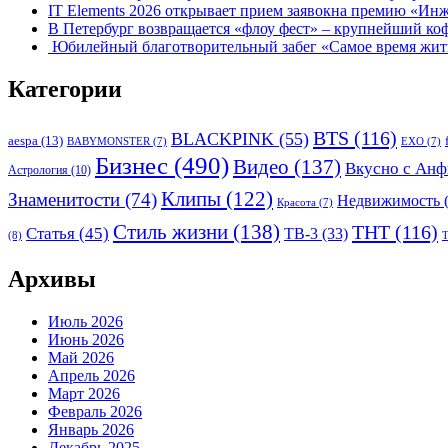
IT Elements 2026 открывает прием заявокна премию «Ин
В Петербург возвращается «флоу фест» – крупнейший ко
Юбилейный благотворительный забег «Самое время жить»
Категории
BTS
(116)
BLACKPINK
(55)
aespa
(13)
BABYMONSTER
(7)
EXO
(7)
Бизнес
(490)
Видео
(137)
Вкусно с Анф
Астрология
(10)
Клипы
(122)
Знаменитости
(74)
Недвижимость
(
Красота
(7)
Стиль жизни
(138)
ТНТ
(116)
Статья
(45)
ТВ-3
(33)
(8)
Т
Архивы
Июль 2026
Июнь 2026
Май 2026
Апрель 2026
Март 2026
Февраль 2026
Январь 2026
Декабрь 2025