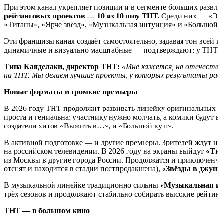
При этом канал укрепляет позиции и в сегменте больших развле
рейтинговых проектов — 10 из 10 шоу ТНТ.
Среди них — «Эк
«Титаны», «Ярче звёзд», «Музыкальная интуиция» и «Большой 
Эти франшизы канал создаёт самостоятельно, задавая тон всей
динамичные и визуально масштабные — подтверждают: у ТНТ 
Тина Канделаки, директор ТНТ:
«Мне кажется, на отечеств
на ТНТ. Мы делаем лучшие проекты, у которых результаты ра
Новые форматы и громкие премьеры
В 2026 году ТНТ продолжит развивать линейку оригинальных 
проста и гениальна: участнику нужно молчать, а комики будут 
создатели хитов «Выжить в…», и «Большой куш».
В активной подготовке — и другие премьеры. Зрителей ждут 
на российском телевидении. В 2026 году на экраны выйдут
«Ти
из Москвы в другие города России. Продолжатся и приключе
отснят и находится в стадии постпродакшена),
«Звёзды в джун
В музыкальной линейке традиционно сильны
«Музыкальная 
трёх сезонов и продолжают стабильно собирать высокие рейти
ТНТ — в большом кино