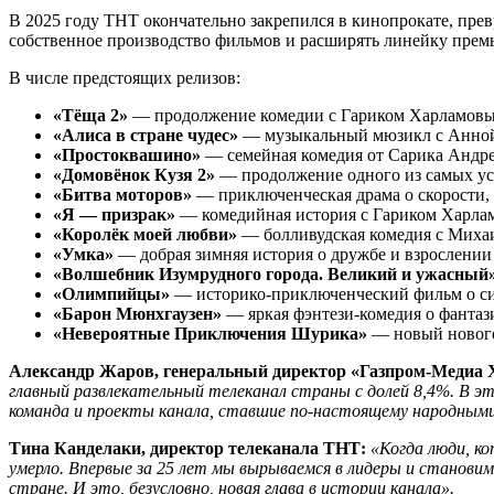
В 2025 году ТНТ окончательно закрепился в кинопрокате, пре
собственное производство фильмов и расширять линейку премь
В числе предстоящих релизов:
«Тёща 2»
— продолжение комедии с Гариком Харламовым 
«Алиса в стране чудес»
— музыкальный мюзикл с Анной П
«Простоквашино»
— семейная комедия от Сарика Андре
«Домовёнок Кузя 2»
— продолжение одного из самых у
«Битва моторов»
— приключенческая драма о скорости,
«Я — призрак»
— комедийная история с Гариком Харлам
«Королёк моей любви»
— болливудская комедия с Михаи
«Умка»
— добрая зимняя история о дружбе и взрослении
«Волшебник Изумрудного города. Великий и ужасный
«Олимпийцы»
— историко-приключенческий фильм о си
«Барон Мюнхгаузен»
— яркая фэнтези-комедия о фантази
«Невероятные Приключения Шурика»
— новый нового
Александр Жаров, генеральный директор «Газпром-Медиа 
главный развлекательный телеканал страны с долей 8,4%. В эт
команда и проекты канала, ставшие по-настоящему народными.
Тина Канделаки, директор телеканала ТНТ:
«Когда люди, ко
умерло. Впервые за 25 лет мы вырываемся в лидеры и станови
стране. И это, безусловно, новая глава в истории канала».