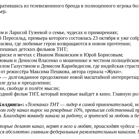
вратившись из телевизионного бренда в полноценного игрока бо
ер.
и Ларисой Гузеевой о семье, чудесах и примирениях;
ересильд, премьера которого состоялась 23 октября и уже соб
асяна, где любимые герои возвращаются в новом прочтении;
спешных детских фильмов ТНТ;
 риске и мечтах с Иваном Янковским и Юрой Борисовым;
овым и Денисом Власенко о мошеннике и честном полицейском,
лом Галустяном и Демисом Карибидисом, где индийская страсть
 от режиссёра Максима Пешкова, автора сериала «Жуки».
»
— долгожданное продолжение новой масштабной интерпретаци
ле духа и преодолении;
и, свободе и полёте мысли;
дний фильм ТНТ, который впервые выйдет в кино. Главную рол
Холдинга»:
«Телеканал ТНТ — лидер в самой привлекательной, 
ом году канал вырос на рекордные 10%, превысив собственный п
 Благодарю команду канала за работу, а зрителей за любовь и 
торые делают канал, верят в него и любят, происходят чудеса 
мся абсолютно главным федеральным развлекательным каналом. М