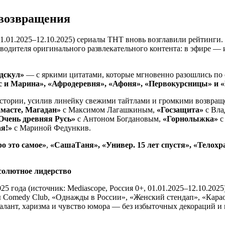
 возвращения
, 01.01.2025–12.10.2025) сериалы ТНТ вновь возглавили рейтин
зводителя оригинального развлекательного контента: в эфире 
дскул»
— с яркими цитатами, которые мгновенно разошлись по 
 и Марина», «Афродеревня», «Афоня», «Первокурсницы» и «П
истории, усилив линейку свежими тайтлами и громкими возвра
масте, Магадан»
с Максимом Лагашкиным,
«Госзащита»
с Вл
Очень древняя Русь»
с Антоном Богдановым,
«Горнолыжка»
с
ая!»
с Мариной Федункив.
о это самое»
,
«СашаТаня», «Универ. 15 лет спустя», «Телох
солютное лидерство
5 года (источник: Mediascope, Россия 0+, 01.01.2025–12.10.20
 Comedy Club, «Однажды в России», «Женский стендап», «Караок
 талант, харизма и чувство юмора — без избыточных декораций 