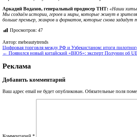
Аркадий Водахов, генеральный продюсер ТНТ:
«Наши хиты п
Мы создаём истории, героев и миры, которые живут в зрителя
больше премьер, жанров и форматов, которые снова зададут т
Просмотров:
47
Автор:
mebeautytrends
Навигация
Цифровая торговля между РФ и Узбекистаном: итоги пилотно
← Появился новый китайский «BIOS»: эксперт Полунин об U
по
записям
Реклама
Добавить комментарий
Ваш адрес email не будет опубликован.
Обязательные поля пом
Комментарий
*