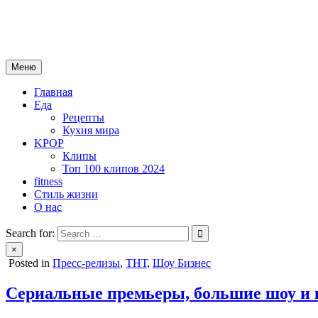
Skip
mebeautytrends.ru
to
— это ваш портал для тех, кто ценит красоту, здоровье, моду и 
content
Меню
Главная
Еда
Рецепты
Кухня мира
KPOP
Клипы
Топ 100 клипов 2024
fitness
Стиль жизни
О нас
Search for:
×
Posted in
Пресс-релизы
,
ТНТ
,
Шоу Бизнес
Сериальные премьеры, большие шоу и к