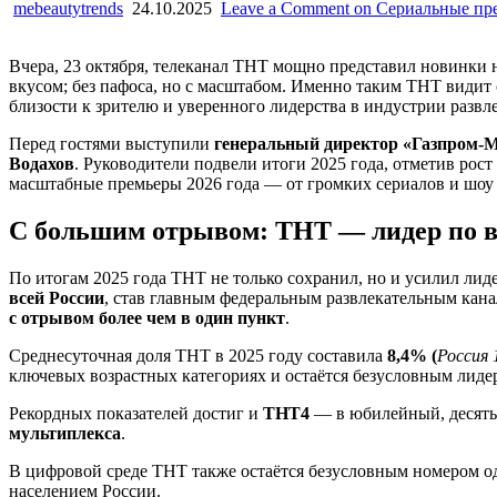
mebeautytrends
24.10.2025
Leave a Comment
on Сериальные пре
Вчера, 23 октября, телеканал ТНТ мощно представил новинки н
вкусом; без пафоса, но с масштабом. Именно таким ТНТ види
близости к зрителю и уверенного лидерства в индустрии развл
Перед гостями выступили
генеральный директор «Газпром-
Водахов
. Руководители подвели итоги 2025 года, отметив рос
масштабные премьеры 2026 года — от громких сериалов и шоу
С большим отрывом: ТНТ — лидер по в
По итогам 2025 года ТНТ не только сохранил, но и усилил лид
всей России
, став главным федеральным развлекательным кан
с отрывом более чем в один пункт
.
Среднесуточная доля ТНТ в 2025 году составила
8,4% (
Россия 
ключевых возрастных категориях и остаётся безусловным лиде
Рекордных показателей достиг и
TНТ4
— в юбилейный, десяты
мультиплекса
.
В цифровой среде ТНТ также остаётся безусловным номером од
населением России.