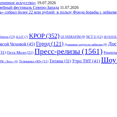
женерное искусство»
19.07.2026
фейный фестиваль Северо-Запада
11.07.2026
 собрал более 22 млн рублей в пользу Фонда борьбы с лейкем
KPOP
(352)
fitness
(13)
LE SSERAFIM
(9)
NCT U
(12)
ILLIT
(7)
SEVENTE
Город
(121)
Дос
исой Чеховой
(45)
Домашние хитрости-лайвхаки
(8)
Пресс-релизы
(1561)
31)
Охта Молл
(21)
Рецепты
Шоу 
Утро ТНТ
(41)
Титаны
(31)
Телеканал «Ю»
(11)
РК «Лето»
(6)