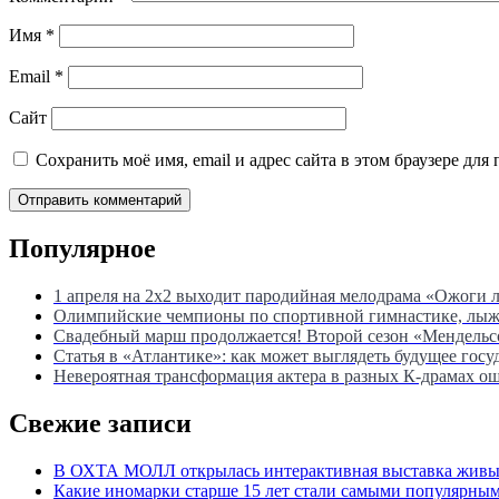
Имя
*
Email
*
Сайт
Сохранить моё имя, email и адрес сайта в этом браузере д
Популярное
1 апреля на 2х2 выходит пародийная мелодрама «Ожоги 
Олимпийские чемпионы по спортивной гимнастике, лыжны
Свадебный марш продолжается! Второй сезон «Мендель
Статья в «Атлантике»: как может выглядеть будущее госу
Невероятная трансформация актера в разных К-драмах о
Свежие записи
В ОХТА МОЛЛ открылась интерактивная выставка живых
Какие иномарки старше 15 лет стали самыми популярным