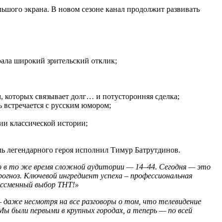
льшого экрана. В новом сезоне канал продолжит развивать
рала широкий зрительский отклик;
 которых связывает долг… и потусторонняя сделка;
 встречается с русским юмором;
и классической истории;
ь легендарного героя исполнил Тимур Батрутдинов.
но в то же время сложной аудитории — 14–44. Сегодня — это
рогноз. Ключевой ингредиент успеха – профессиональная
бессменный выбор ТНТ!»
— даже несмотря на все разговоры о том, что телевидение
ы были первыми в крупных городах, а теперь — по всей