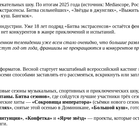
кательных шоу. По итогам 2025 года (источник: Mediascope, Росс
страсенсы. Битва сильнейших», «Звёзды в джунглях», «Выжить
куш. Бангкок».
 индустрии. Уже 18 лет подряд «Битва экстрасенсов» остаётся ф
нет конкурентов в жанре приключений и испытаний.
енном телевидении уже всем стало очевидно, что большие раз
стут год от года, франшизы не прекращаются и конкурентов п
форматов. Весной стартует масштабный всероссийский кастинг
всеми способами заставлять его рассмеяться, вскрикнуть или зап
новые сезоны музыкальных, спортивных и приключенческих шоу,
таны. Битва сезонов»
, где сойдутся лучшие участники трёх сез
нческие хиты —
«Сокровища императора»
(съёмки нового сезона
глях»
, снятые этой осенью в Доминикане,
«Большой куш»
, го
интуиция»
,
«Конфетка»
и
«Ярче звёзд»
— проекты, которые оста
нги.