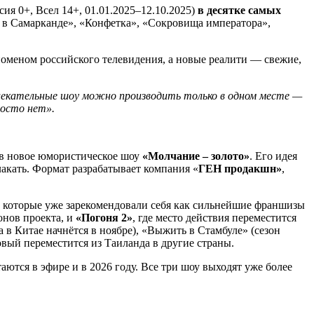
ия 0+, Всел 14+, 01.01.2025–12.10.2025)
в десятке самых
 в Самарканде», «Конфетка», «Сокровища императора»,
еноменом российского телевидения, а новые реалити — свежие,
влекательные шоу можно производить только в одном месте —
росто нет».
 в новое юмористическое шоу
«Молчание – золото»
. Его идея
лакать. Формат разрабатывает компания «
ГЕН продакшн»
,
 которые уже зарекомендовали себя как сильнейшие франшизы
онов проекта, и
«Погоня 2»
, где место действия переместится
 в Китае начнётся в ноябре), «Выжить в Стамбуле» (сезон
товый переместится из Таиланда в другие страны.
ются в эфире и в 2026 году. Все три шоу выходят уже более