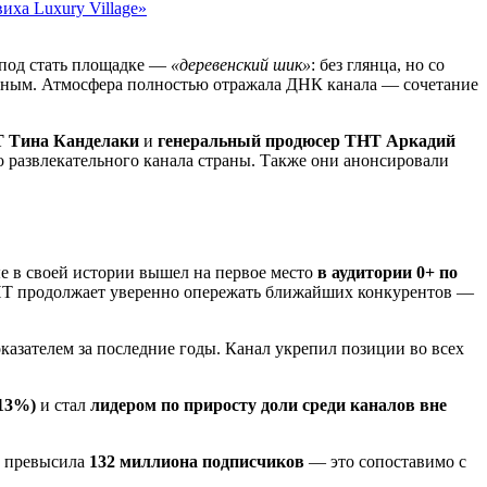
иха Luxury Village»
а под стать площадке —
«деревенский шик»
: без глянца, но со
одным. Атмосфера полностью отражала ДНК канала — сочетание
Т Тина Канделаки
и
генеральный продюсер ТНТ Аркадий
о развлекательного канала страны. Также они анонсировали
ые в своей истории вышел на первое место
в аудитории 0+ по
 ТНТ продолжает уверенно опережать ближайших конкурентов —
оказателем за последние годы. Канал укрепил позиции во всех
,13%)
и стал
лидером по приросту доли среди каналов вне
х превысила
132 миллиона подписчиков
— это сопоставимо с