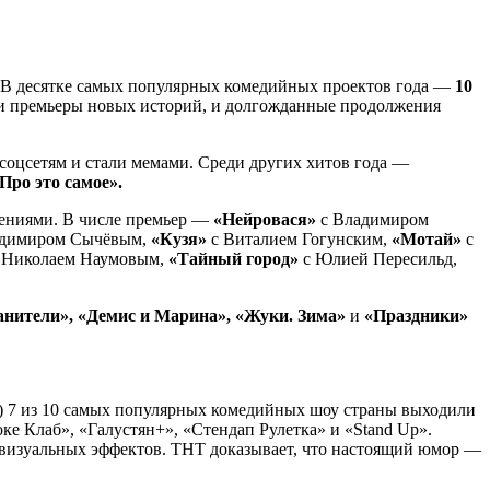
ги. В десятке самых популярных комедийных проектов года —
10
— и премьеры новых историй, и долгожданные продолжения
соцсетям и стали мемами. Среди других хитов года —
ро это самое».
щениями. В числе премьер —
«Нейровася»
с Владимиром
адимиром Сычёвым,
«Кузя»
с Виталием Гогунским,
«Мотай»
с
 Николаем Наумовым,
«Тайный город»
с Юлией Пересильд,
ранители», «Демис и Марина», «Жуки. Зима»
и
«Праздники»
25) 7 из 10 самых популярных комедийных шоу страны выходили
е Клаб», «Галустян+», «Стендап Рулетка» и «Stand Up».
и визуальных эффектов. ТНТ доказывает, что настоящий юмор —