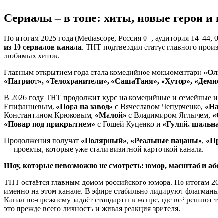
Сериалы – в топе: хиты, новые герои и
По итогам 2025 года (Mediascope, Россия 0+, аудитория 14–44
из 10 сериалов канала
. ТНТ подтвердил статус главного прои
любимых хитов.
Главным открытием года стала комедийное мокьюментари
«Ол
«Патриот», «Телохранители», «СашаТаня», «Хутор», «Демис
В 2026 году ТНТ продолжит курс на комедийные и семейные 
Епифанцевым,
«Пора на завод»
c Вячеславом Чепурченко,
«На
Константином Крюковым,
«Малой»
с Владимиром Яглычем,
«
«Повар под прикрытием»
с Гошей Куценко и
«Гуляй, шальн
Продолжения получат
«Полярный»
,
«Реальные пацаны»
,
«Пр
— проекты, которые уже стали визитной карточкой канала.
Шоу, которые невозможно не смотреть: юмор, масштаб и аб
ТНТ остаётся главным домом российского юмора. По итогам 202
именно на этом канале. В эфире стабильно лидируют флагманы
Канал по-прежнему задаёт стандарты в жанре, где всё решают
это прежде всего личность и живая реакция зрителя.