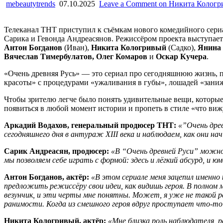
mebeautytrends
07.10.2025
Leave a Comment
on Никита Кологри
Телеканал ТНТ приступил к съёмкам нового комедийного сер
Сарика и Гевонда Андреасянов. Режиссёром проекта выступае
Антон Богданов
(Иван),
Никита Кологривый
(Садко),
Янина
Вячеслав Тимербулатов, Олег Комаров
и
Оскар Кучера
.
«Очень древняя Русь» — это сериал про сегодняшнюю жизнь, п
красоты» с процедурами «ужаливания в губы», лошадей «занижа
Чтобы зрителю легче было понять удивительные вещи, которые 
появиться в любой момент истории и пропеть в стиле «что ви
Аркадий Водахов, генеральный продюсер ТНТ:
«
”Очень дре
сегодняшнего дня в антураж XIII века и наблюдаем, как они н
Сарик Андреасян, продюсер:
«В “Очень древней Руси” можно 
мы позволяем себе играть с формой: здесь и лёгкий абсурд, и 
Антон Богданов, актёр:
«В этом сериале меня зацепил именно
предложить режиссёру свои идеи, как видишь героя. В полном
везунчик, и эти черты мне понятны. Может, я уже не такой р
ранимости. Когда из смешного героя вдруг проступает что-то
Никита Кологривый, актёр:
«Мне близка роль наблюдателя, 