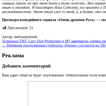
главных героев, но при этом быть в теме сюжета. Это первая 
опыт в стендапе. Я благодарен Илье Соболеву, его проекту и 
неожиданностью. Этот опыт уже со мной, и, я думаю, что он 
Премьера комедийного сериала «Очень древняя Русь»
—
ск
Просмотров:
51
Автор:
mebeautytrends
Навигация
Телеканал ТНТ, Lazy Dog Production и М5 завершили съёмки 
← Премьера продолжения суперхита «Ронин» состоится на ТВ-
по
записям
Реклама
Добавить комментарий
Ваш адрес email не будет опубликован.
Обязательные поля пом