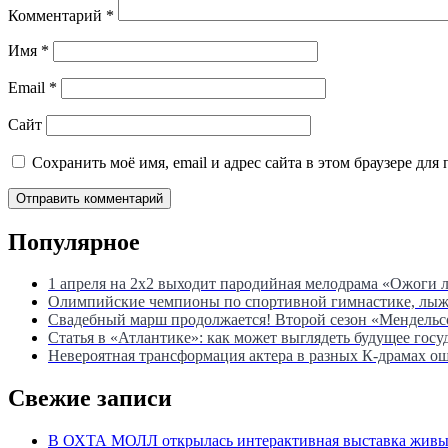
Комментарий
*
Имя
*
Email
*
Сайт
Сохранить моё имя, email и адрес сайта в этом браузере д
Популярное
1 апреля на 2х2 выходит пародийная мелодрама «Ожоги 
Олимпийские чемпионы по спортивной гимнастике, лыжны
Свадебный марш продолжается! Второй сезон «Мендель
Статья в «Атлантике»: как может выглядеть будущее госу
Невероятная трансформация актера в разных К-драмах о
Свежие записи
В ОХТА МОЛЛ открылась интерактивная выставка живых