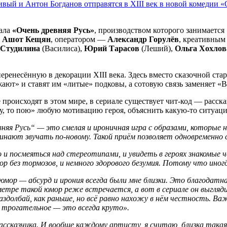
вый и Антон Богданов отправятся в XIII век в новой комедии «
иала
«Очень древняя Русь»
, производством которого занимается
т
Ашот Кещян
, оператором —
Александр Горулёв
, креативны
 Студилина
(Василиса),
Юрий Тарасов
(Леший),
Ольга Хохлов
еренесённую в декорации XIII века. Здесь вместо сказочной ст
ют» и ставят им «литые» подковы, а сотовую связь заменяет «В
происходят в этом мире, в сериале существует чит-код — расска
жу, то пою» любую мотивацию героя, объяснить какую-то ситуаци
вняя Русь“ — это смелая и ироничная игра с образами, которые
ачинают звучать по-новому. Такой приём позволяет одновременно
и посмеяться над стереотипами, и увидеть в героях знакомые ч
юмор без тормозов, и немного здорового безумия. Потому что ин
 юмор — абсурд и ирония всегда были мне близки. Это благодатн
 метре такой юмор реже встречается, а вот в сериале он выгля
аздолбай, как раньше, но всё равно нахожу в нём честность. В
 трогательное — это всегда круто».
рассказчика. И вообще каждому артисту, я считаю, близка так