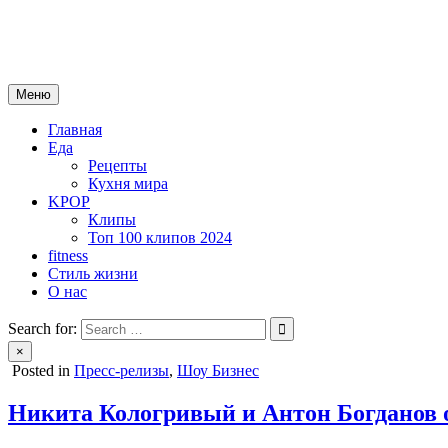
Skip
mebeautytrends.ru
to
— это ваш портал для тех, кто ценит красоту, здоровье, моду и 
content
Меню
Главная
Еда
Рецепты
Кухня мира
KPOP
Клипы
Топ 100 клипов 2024
fitness
Стиль жизни
О нас
Search for:
×
Posted in
Пресс-релизы
,
Шоу Бизнес
Никита Кологривый и Антон Богданов о