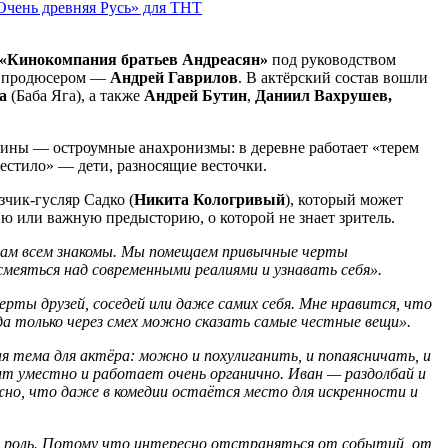
Очень древняя Русь» для ТНТ
«Кинокомпания братьев Андреасян»
под руководством
м продюсером —
Андрей Гаврилов
. В актёрский состав вошли
а
(Баба Яга), а также
Андрей Бутин
,
Даниил Вахрушев,
арины — остроумные анахронизмы: в деревне работает «терем
естило» — дети, разносящие весточки.
зчик-гусляр Садко (
Никита Кологривый
), который может
ю или важную предысторию, о которой не знает зритель.
 нам всем знакомы. Мы помещаем привычные черты
 смеяться над современными реалиями и узнавать себя
».
ерты друзей, соседей или даже самих себя. Мне нравится, что
огда только через смех можно сказать самые честные вещи».
ая тема для актёра: можно и похулиганить, и попаясничать, и
дит уместно и работает очень органично. Иван — раздолбай и
ажно, что даже в комедии остаётся место для искренности и
ая роль. Потому что интересно отстраняться от событий, от