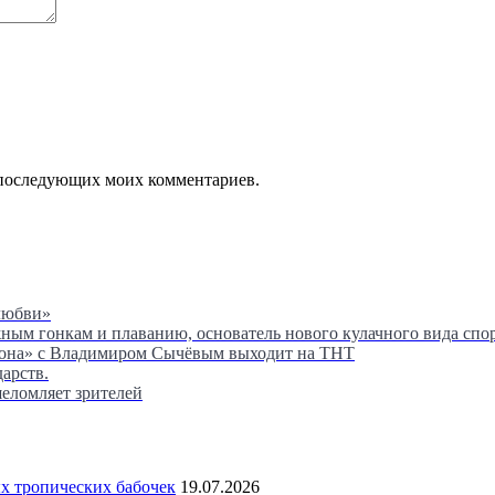
ля последующих моих комментариев.
любви»
м гонкам и плаванию, основатель нового кулачного вида спор
сона» с Владимиром Сычёвым выходит на ТНТ
дарств.
шеломляет зрителей
 тропических бабочек
19.07.2026