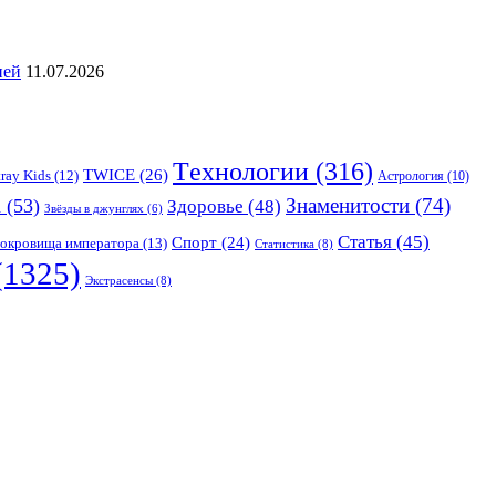
ией
11.07.2026
Tехнологии
(316)
TWICE
(26)
tray Kids
(12)
Астрология
(10)
Знаменитости
(74)
а
(53)
Здоровье
(48)
Звёзды в джунглях
(6)
Статья
(45)
Спорт
(24)
окровища императора
(13)
Статистика
(8)
(1325)
Экстрасенсы
(8)