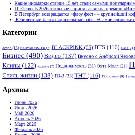
Какие иномарки старше 15 лет стали самыми популярным
IT Elements 2026 открывает прием заявокна премию «Ин
В Петербург возвращается «флоу фест» – крупнейший ко
Юбилейный благотворительный забег «Самое время жить»
Категории
BTS
(116)
BLACKPINK
(55)
aespa
(13)
BABYMONSTER
(7)
EXO
(7)
Бизнес
(490)
Видео
(137)
Вкусно с Анфисой Чехов
П
Клипы
(122)
Недвижимость
(31)
Охта Молл
(21)
Красота
(7)
Стиль жизни
(138)
ТНТ
(116)
ТВ-3
(33)
Теле
ТРК «Лето»
(6)
Архивы
Июль 2026
Июнь 2026
Май 2026
Апрель 2026
Март 2026
Февраль 2026
Январь 2026