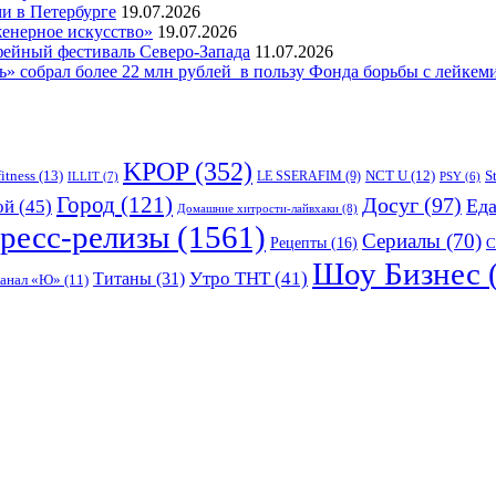
и в Петербурге
19.07.2026
женерное искусство»
19.07.2026
фейный фестиваль Северо-Запада
11.07.2026
 собрал более 22 млн рублей в пользу Фонда борьбы с лейкем
KPOP
(352)
fitness
(13)
LE SSERAFIM
(9)
NCT U
(12)
S
ILLIT
(7)
PSY
(6)
Город
(121)
Досуг
(97)
Ед
ой
(45)
Домашние хитрости-лайвхаки
(8)
ресс-релизы
(1561)
Сериалы
(70)
Рецепты
(16)
С
Шоу Бизнес
Утро ТНТ
(41)
Титаны
(31)
канал «Ю»
(11)