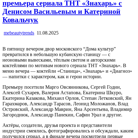
премьера сериала ТНТ «Знахарь» c
Денисом Васильевым и Катериной
Ковальчук
mebeautytrends
11.08.2025
В пятницу вечером двор московского “Дома культур”
превратился в небольшую кубанскую станицу — с
неоновыми вывесками, тёплым светом и авторскими
коктейлями по мотивам нового сериала ТНТ «Знахарь». В
меню вечера — коктейли «Станица», «Знахарь» и «Диагноз»
— напитки с характером, как и герои истории.
Премьеру посетили Марго Овсянникова, Сергей Годин,
Алексей Сухарев, Валерия Астапова, Екатерина Шкуро,
Екатерина Казакова, Михаил Орлов, Степан Летковский, Ян
Гарахмаров, Александр Тарасов, Леонид Моложанов, Влад
Островский, Александр Маврин, Яна Арсентьева, Владимир
Загороднюк, Александр Панекин, Сафин Урал и другие.
Актёры, создатели, друзья проекта и представители
индустрии смеялись, фотографировались и обсуждали, каким
получился сериал, а в финале вечера посмотрели первые