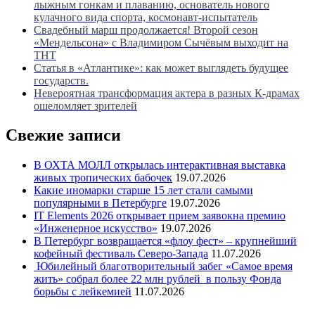
лыжным гонкам и плаванию, основатель нового
кулачного вида спорта, космонавт-испытатель
Свадебный марш продолжается! Второй сезон
«Мендельсона» с Владимиром Сычёвым выходит на
ТНТ
Статья в «Атлантике»: как может выглядеть будущее
государств.
Невероятная трансформация актера в разных К-драмах
ошеломляет зрителей
Свежие записи
В ОХТА МОЛЛ открылась интерактивная выставка
живых тропических бабочек
19.07.2026
Какие иномарки старше 15 лет стали самыми
популярными в Петербурге
19.07.2026
IT Elements 2026 открывает прием заявокна премию
«Инженерное искусство»
19.07.2026
В Петербург возвращается «флоу фест» – крупнейший
кофейный фестиваль Северо-Запада
11.07.2026
Юбилейный благотворительный забег «Самое время
жить» собрал более 22 млн рублей в пользу Фонда
борьбы с лейкемией
11.07.2026