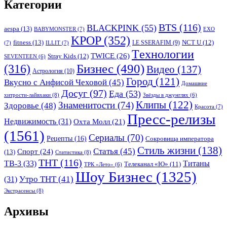
Категории
BTS
(116)
BLACKPINK
(55)
aespa
(13)
BABYMONSTER
(7)
EXO
KPOP
(352)
fitness
(13)
LE SSERAFIM
(9)
NCT U
(12)
(7)
ILLIT
(7)
Tехнологии
TWICE
(26)
Stray Kids
(12)
SEVENTEEN
(6)
Бизнес
(490)
(316)
Видео
(137)
Астрология
(10)
Город
(121)
Вкусно с Анфисой Чеховой
(45)
Домашние
Досуг
(97)
Еда
(53)
хитрости-лайвхаки
(8)
Звёзды в джунглях
(6)
Клипы
(122)
Знаменитости
(74)
Здоровье
(48)
Красота
(7)
Пресс-релизы
Недвижимость
(31)
Охта Молл
(21)
(1561)
Сериалы
(70)
Рецепты
(16)
Сокровища императора
Стиль жизни
(138)
Статья
(45)
Спорт
(24)
(13)
Статистика
(8)
ТНТ
(116)
ТВ-3
(33)
Титаны
Телеканал «Ю»
(11)
ТРК «Лето»
(6)
Шоу Бизнес
(1325)
Утро ТНТ
(41)
(31)
Экстрасенсы
(8)
Архивы