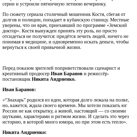
серии и устроили пятничную летнюю вечеринку.
По сюжету сериала столичный мошенник Костя, сбегая от
долгов и полиции, попадает в кубанскую станицу. Местные
уверены, что он врач, приехавший по программе «Земский
доктор». Костя вынужден принять эту роль, но просто
отсидеться не получится: придётся лечить людей, ничего не
понимая в медицине, и одновременно искать деньги, чтобы
вернуться к своей привычной жизни.
Перед показом зрителей поприветствовали сценарист и
креативный продюсер
Иван Баранов
и режиссёр-
постановщик
Никита Андриенко.
Иван Баранов:
«“Знахарь” родился из идеи, которая долго лежала на полке,
но, кажется, ждала своего времени. Мы хотели показать юг
России не как открытку, а живой, настоящий — со своими
шутками, характерами и ритмом жизни. И сделать это через
историю, в которой много юмора, но при этом есть тепло».
Никита Андриенко: