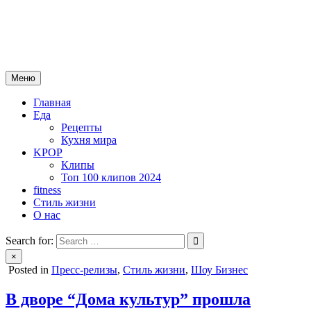
Skip
mebeautytrends.ru
to
— это ваш портал для тех, кто ценит красоту, здоровье, моду и
content
спорт.
Меню
Главная
Еда
Рецепты
Кухня мира
KPOP
Клипы
Топ 100 клипов 2024
fitness
Стиль жизни
О нас
Search for:
×
Posted in
Пресс-релизы
,
Стиль жизни
,
Шоу Бизнес
В дворе “Дома культур” прошла