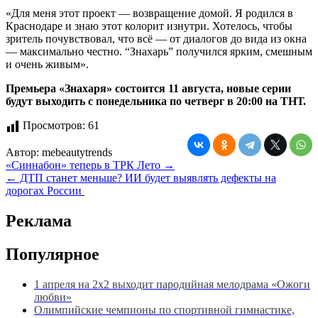
«Для меня этот проект — возвращение домой. Я родился в
Краснодаре и знаю этот колорит изнутри. Хотелось, чтобы
зритель почувствовал, что всё — от диалогов до вида из окна
— максимально честно. “Знахарь” получился ярким, смешным
и очень живым».
Премьера «Знахаря» состоится 11 августа, новые серии
будут выходить с понедельника по четверг в 20:00 на ТНТ.
Просмотров:
61
Автор:
mebeautytrends
Навигация
«Синнабон» теперь в ТРК Лето →
← ДТП станет меньше? ИИ будет выявлять дефекты на
по
дорогах России
записям
Реклама
Популярное
1 апреля на 2х2 выходит пародийная мелодрама «Ожоги
любви»
Олимпийские чемпионы по спортивной гимнастике,