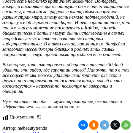
«Здесь есть несколько критичных моментов. Во-первых,
хакеры в настоящее время атакуют даже очень защищённые
системы, в том числе цифровые платформы госорганов
разных стран мира, этому есть немало подтверждений, не
говоря уже об игровой платформе. И нет гарантий того, что
та же участь может не постигнуть и Roblox, и тогда
биометрические данные могут быть использованы в самых
непредсказуемых и вряд ли позитивных сценариях
киберпреступников. В таком случае, как минимум, дипфейки
заполонят мессенджеры близких и родных этих самых
подростков, с завуалированными просьбами вымогателей.
Во-вторых, хоть платформа и обещает в течение 30 дней
удалить эти видео, где гарантии этого? Напомню, что в тех
же соцсетях мы можем удалить свой контент для себя и
других, но и информация-то остаётся там, и как ей и кто
воспользуется – неизвестно, несмотря на заверения и
обещания.
Нужны иные способы — мультифакторные, безопасные и
эффективные»,
— заключила эксперт.
Просмотров:
82
Автор:
mebeautytrends