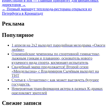
Навигация
Инвестиции в ИИ — главный приоритет для финансовых
директоров →
по
← Первый маршрут теплохода-ресторана открылся из
записям
Петербурга в Кронштадт
Реклама
Популярное
1 апреля на 2х2 выходит пародийная мелодрама «Ожоги
любви»
Олимпийские чемпионы по спортивной гимнастике,
лыжным гонкам и плаванию, основатель нового
кулачного вида спорта, космонавт-испытатель
Свадебный марш продолжается! Второй сезон
«Мендельсона» с Владимиром Сычёвым выходит на
ТНТ
Статья в «Атлантике»: как может выглядеть будущее
государств.
Невероятная трансформация актера в разных К-драмах
ошеломляет зрителей
Свежие записи