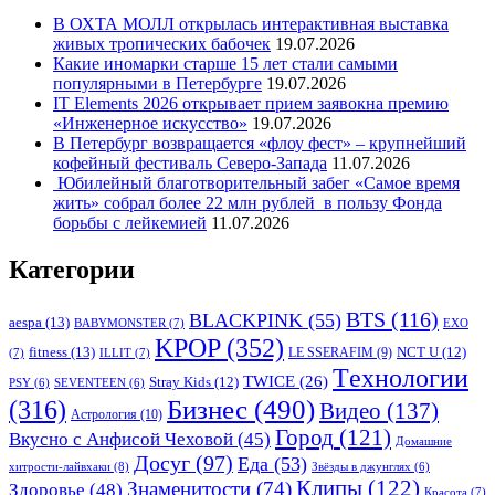
В ОХТА МОЛЛ открылась интерактивная выставка
живых тропических бабочек
19.07.2026
Какие иномарки старше 15 лет стали самыми
популярными в Петербурге
19.07.2026
IT Elements 2026 открывает прием заявокна премию
«Инженерное искусство»
19.07.2026
В Петербург возвращается «флоу фест» – крупнейший
кофейный фестиваль Северо-Запада
11.07.2026
Юбилейный благотворительный забег «Самое время
жить» собрал более 22 млн рублей в пользу Фонда
борьбы с лейкемией
11.07.2026
Категории
BTS
(116)
BLACKPINK
(55)
aespa
(13)
BABYMONSTER
(7)
EXO
KPOP
(352)
fitness
(13)
LE SSERAFIM
(9)
NCT U
(12)
(7)
ILLIT
(7)
Tехнологии
TWICE
(26)
Stray Kids
(12)
PSY
(6)
SEVENTEEN
(6)
Бизнес
(490)
(316)
Видео
(137)
Астрология
(10)
Город
(121)
Вкусно с Анфисой Чеховой
(45)
Домашние
Досуг
(97)
Еда
(53)
хитрости-лайвхаки
(8)
Звёзды в джунглях
(6)
Клипы
(122)
Знаменитости
(74)
Здоровье
(48)
Красота
(7)