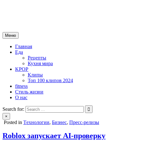
Skip
mebeautytrends.ru
to
— это ваш портал для тех, кто ценит красоту, здоровье, моду и
content
спорт.
Меню
Главная
Еда
Рецепты
Кухня мира
KPOP
Клипы
Топ 100 клипов 2024
fitness
Стиль жизни
О нас
Search for:
×
Posted in
Tехнологии
,
Бизнес
,
Пресс-релизы
Roblox запускает AI-проверку