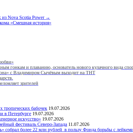
х из Nova Scotia Power →
чкома «Смешная история»
любви»
м гонкам и плаванию, основатель нового кулачного вида спор
сона» с Владимиром Сычёвым выходит на ТНТ
дарств.
шеломляет зрителей
 тропических бабочек
19.07.2026
и в Петербурге
19.07.2026
женерное искусство»
19.07.2026
фейный фестиваль Северо-Запада
11.07.2026
 собрал более 22 млн рублей в пользу Фонда борьбы с лейкем