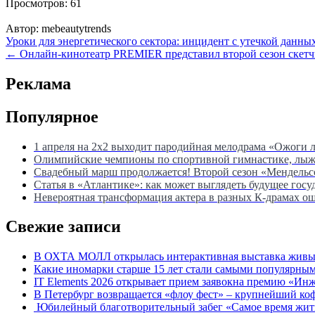
Просмотров:
61
Автор:
mebeautytrends
Навигация
Уроки для энергетического сектора: инцидент с утечкой данны
← Онлайн-кинотеатр PREMIER представил второй сезон скет
по
записям
Реклама
Популярное
1 апреля на 2х2 выходит пародийная мелодрама «Ожоги 
Олимпийские чемпионы по спортивной гимнастике, лыжны
Свадебный марш продолжается! Второй сезон «Мендель
Статья в «Атлантике»: как может выглядеть будущее госу
Невероятная трансформация актера в разных К-драмах о
Свежие записи
В ОХТА МОЛЛ открылась интерактивная выставка живых
Какие иномарки старше 15 лет стали самыми популярным
IT Elements 2026 открывает прием заявокна премию «Ин
В Петербург возвращается «флоу фест» – крупнейший ко
Юбилейный благотворительный забег «Самое время жить»