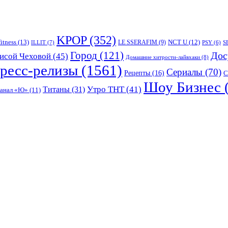
KPOP
(352)
fitness
(13)
LE SSERAFIM
(9)
NCT U
(12)
ILLIT
(7)
PSY
(6)
S
Город
(121)
Дос
исой Чеховой
(45)
Домашние хитрости-лайвхаки
(8)
ресс-релизы
(1561)
Сериалы
(70)
Рецепты
(16)
С
Шоу Бизнес
Утро ТНТ
(41)
Титаны
(31)
канал «Ю»
(11)