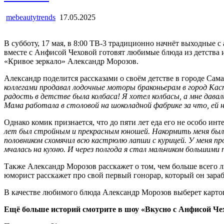
mebeautytrends
17.05.2025
В субботу, 17 мая, в 8:00 ТВ-3 традиционно начнёт выходные
вместе с Анфисой Чеховой готовят любимые блюда из детства и
«Кривое зеркало» Александр Морозов.
Александр поделится рассказами о своём детстве в городе Сам
коллегами продавал лодочные моторы браконьерам в город Кас
радость в детстве была колбаса! Я хотел колбасы, а мне дава
Мама работала в столовой на шоколадной фабрике за что, ей на
Однако комик признается, что до пяти лет еда его не особо ин
лет был стройным и прекрасным юношей. Накормить меня было о
половником схомячил всю кастрюлю лапши с курицей. У меня пр
мчалась на кухню. И через полгода я стал мальчиком большими
Также Александр Морозов расскажет о том, чем больше всего л
юморист расскажет про свой первый гонорар, который он зара
В качестве любимого блюда Александр Морозов выберет карто
Ещё больше историй смотрите в шоу «Вкусно с Анфисой Чехо