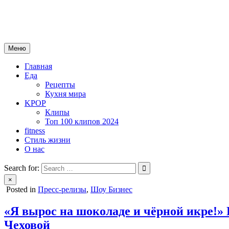
Skip
mebeautytrends.ru
to
— это ваш портал для тех, кто ценит красоту, здоровье, моду и 
content
Меню
Главная
Еда
Рецепты
Кухня мира
KPOP
Клипы
Топ 100 клипов 2024
fitness
Стиль жизни
О нас
Search for:
×
Posted in
Пресс-релизы
,
Шоу Бизнес
«Я вырос на шоколаде и чёрной икре!»
Чеховой