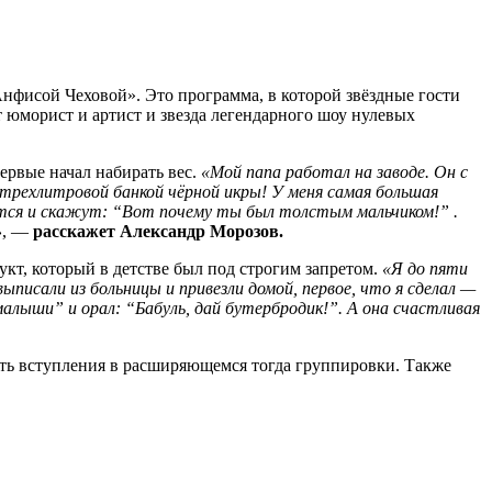
Анфисой Чеховой». Это программа, в которой звёздные гости
т юморист и артист и звезда легендарного шоу нулевых
ервые начал набирать вес.
«Мой папа работал на заводе. Он с
 трехлитровой банкой чёрной икры! У меня самая большая
нётся и скажут: “Вот почему ты был толстым мальчиком!” .
»
, —
расскажет Александр Морозов.
укт, который в детстве был под строгим запретом.
«Я до пяти
ыписали из больницы и привезли домой, первое, что я сделал —
малыши” и орал: “Бабуль, дай бутербродик!”. А она счастливая
жать вступления в расширяющемся тогда группировки. Также