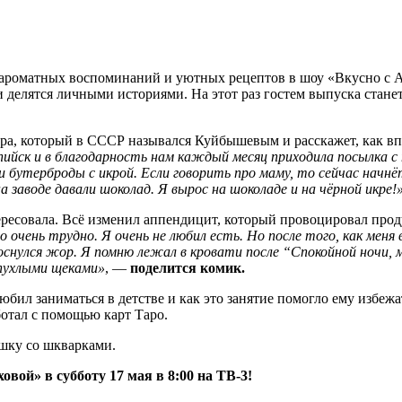
 с ароматных воспоминаний и уютных рецептов в шоу «Вкусно с 
 делятся личными историями. На этот раз гостем выпуска стане
ара, который в СССР назывался Куйбышевым и расскажет, как вп
пийск и в благодарность нам каждый месяц приходила посылка с
ли бутерброды с икрой. Если говорить про маму, то сейчас нач
 заводе давали шоколад. Я вырос на шоколаде и на чёрной икре!
тересовала. Всё изменил аппендицит, который провоцировал прод
чень трудно. Я очень не любил есть. Но после того, как меня в
оснулся жор. Я помню лежал в кровати после “Спокойной ночи, 
 пухлыми щеками»
, —
поделится комик.
юбил заниматься в детстве и как это занятие помогло ему избе
ботал с помощью карт Таро.
шку со шкварками.
вой» в субботу 17 мая в 8:00 на ТВ-3!