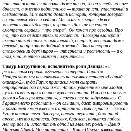
попытки остаться на волне даже тогда, когда у тебя на ноге
браслет, а вместо подписчиков — тракторист, участковый и
следователь. Мне важно делать истории, которые говорят
со зрителем здесь и сейчас. Мы живём в мире, где всё
меняется очень быстро, и зритель больше не хочет
смотреть сериалы “про вчера”. Он хочет про сегодня. Про
то, что его действительно касается. “Блогеры взаперти” —
именно такой проект: актуальный, острый, местами даже
дерзкий, но при этом добрый и живой. Это история о
столкновении двух миров — интернета и реальности — и о
том, что из этого может получиться».
Тимур Батрутдинов, исполнитель роли Давида
:
«
С
режиссером сериала «Блогеры взаперти» Гариком
Петросяном мы познакомились на съемках сериала «Бедный
олигарх-2», куда Гарик пригласил меня сыграть
отрицательного персонажа. Чтобы увидеть во мне злодея,
нужно иметь врожденное чувство иронии. И когда он позвал
меня в «Блогеры взаперти», я согласился не задумываясь. С
Гариком легко работать – он слышит, дает импровизировать
и разгоняет юмор вместе с артистом. Тема сериала – свежая.
Его основные теги: блогеры, налоги, неуплата, домашний
арест, место прописки, деревня, браслет, попытка побега.
Автор идеи и исполнитель одной из главных ролей – Давид
Манукян (Дава). Моя партнерша – Катя Шкуро, известный