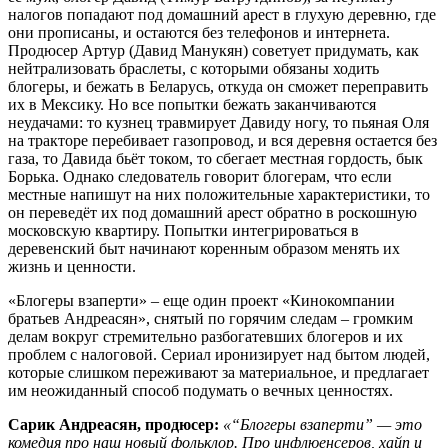
налогов попадают под домашний арест в глухую деревню, где
они прописаны, и остаются без телефонов и интернета.
Продюсер Артур (Давид Манукян) советует придумать, как
нейтрализовать браслеты, с которыми обязаны ходить
блогеры, и бежать в Беларусь, откуда он сможет переправить
их в Мексику. Но все попытки бежать заканчиваются
неудачами: то кузнец травмирует Давиду ногу, то пьяная Оля
на тракторе перебивает газопровод, и вся деревня остается без
газа, то Давида бьёт током, то сбегает местная гордость, бык
Борька. Однако следователь говорит блогерам, что если
местные напишут на них положительные характеристики, то
он переведёт их под домашний арест обратно в роскошную
московскую квартиру. Попытки интегрироваться в
деревенский быт начинают коренным образом менять их
жизнь и ценности.
«Блогеры взаперти» – еще один проект «Кинокомпании
братьев Андреасян», снятый по горячим следам – громким
делам вокруг стремительно разбогатевших блогеров и их
проблем с налоговой. Сериал иронизирует над бытом людей,
которые слишком переживают за материальное, и предлагает
им неожиданный способ подумать о вечных ценностях.
Сарик Андреасян, продюсер:
«“Блогеры взаперти” — это
комедия про наш новый фольклор. Про инфлюенсеров, хайп и