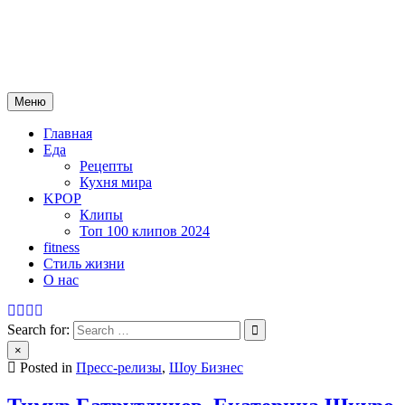
Skip
mebeautytrends.ru
to
— это ваш портал для тех, кто ценит красоту, здоровье, моду и
content
спорт.
Меню
Главная
Еда
Рецепты
Кухня мира
KPOP
Клипы
Топ 100 клипов 2024
fitness
Стиль жизни
О нас
Search for:
×
Posted in
Пресс-релизы
,
Шоу Бизнес