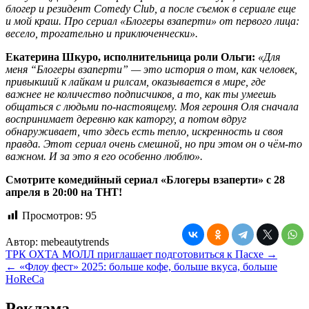
блогер и резидент Comedy Club, а после съемок в сериале еще
и мой краш. Про сериал «Блогеры взаперти» от первого лица:
весело, трогательно и приключенчески
».
Екатерина Шкуро, исполнительница роли Ольги:
«Для
меня “Блогеры взаперти” — это история о том, как человек,
привыкший к лайкам и рилсам, оказывается в мире, где
важнее не количество подписчиков, а то, как ты умеешь
общаться с людьми по-настоящему. Моя героиня Оля сначала
воспринимает деревню как каторгу, а потом вдруг
обнаруживает, что здесь есть тепло, искренность и своя
правда. Этот сериал очень смешной, но при этом он о чём-то
важном. И за это я его особенно люблю».
Смотрите комедийный сериал «
Блогеры взаперти
» с
28
апреля
в 2
0
:00 на ТНТ!
Просмотров:
95
Автор:
mebeautytrends
Навигация
ТРК ОХТА МОЛЛ приглашает подготовиться к Пасхе →
← «Флоу фест» 2025: больше кофе, больше вкуса, больше
по
HoReCa
записям
Реклама