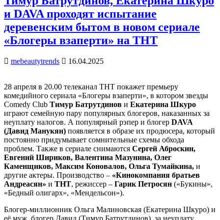
Тимур Батрутдинов, Екатерина Шкуро
и DAVA проходят испытание
деревенским бытом в новом сериале
«Блогеры взаперти» на ТНТ
mebeautytrends
16.04.2025
28 апреля в 20.00 телеканал ТНТ покажет премьеру
комедийного сериала «Блогеры взаперти», в котором звезды
Comedy Club
Тимур Батрутдинов
и
Екатерина Шкуро
играют семейную пару популярных блогеров, наказанных за
неуплату налогов. А популярный рэпер и блогер
DAVA
(Давид Манукян)
появляется в образе их продюсера, который
постоянно придумывает сомнительные схемы обхода
проблем. Также в сериале снимаются
Сергей Аброскин,
Евгений Шириков, Валентина Мазунина, Олег
Каменщиков,
Максим Коновалов, Ольга Тумайкина,
и
другие актеры. Производство –
«Кинокомпания братьев
Андреасян»
и
ТНТ
, режиссер –
Гарик Петросян
(«Букины»,
«Бедный олигарх», «Мендельсон»).
Блогер-миллионник Ольга Малиновская (Екатерина Шкуро) и
её муж, блогер Давид (Тимур Батрутдинов), за неуплату