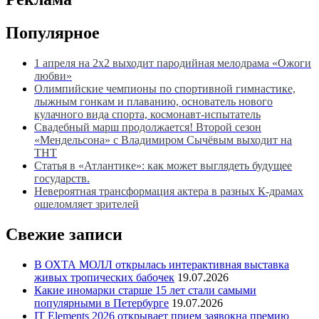
Популярное
1 апреля на 2х2 выходит пародийная мелодрама «Ожоги
любви»
Олимпийские чемпионы по спортивной гимнастике,
лыжным гонкам и плаванию, основатель нового
кулачного вида спорта, космонавт-испытатель
Свадебный марш продолжается! Второй сезон
«Мендельсона» с Владимиром Сычёвым выходит на
ТНТ
Статья в «Атлантике»: как может выглядеть будущее
государств.
Невероятная трансформация актера в разных К-драмах
ошеломляет зрителей
Свежие записи
В ОХТА МОЛЛ открылась интерактивная выставка
живых тропических бабочек
19.07.2026
Какие иномарки старше 15 лет стали самыми
популярными в Петербурге
19.07.2026
IT Elements 2026 открывает прием заявокна премию