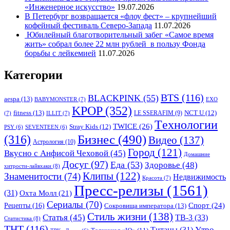
«Инженерное искусство»
19.07.2026
В Петербург возвращается «флоу фест» – крупнейший
кофейный фестиваль Северо-Запада
11.07.2026
Юбилейный благотворительный забег «Самое время
жить» собрал более 22 млн рублей в пользу Фонда
борьбы с лейкемией
11.07.2026
Категории
BTS
(116)
BLACKPINK
(55)
aespa
(13)
BABYMONSTER
(7)
EXO
KPOP
(352)
fitness
(13)
LE SSERAFIM
(9)
NCT U
(12)
(7)
ILLIT
(7)
Tехнологии
TWICE
(26)
Stray Kids
(12)
PSY
(6)
SEVENTEEN
(6)
Бизнес
(490)
(316)
Видео
(137)
Астрология
(10)
Город
(121)
Вкусно с Анфисой Чеховой
(45)
Домашние
Досуг
(97)
Еда
(53)
Здоровье
(48)
хитрости-лайвхаки
(8)
Клипы
(122)
Знаменитости
(74)
Недвижимость
Красота
(7)
Пресс-релизы
(1561)
(31)
Охта Молл
(21)
Сериалы
(70)
Спорт
(24)
Рецепты
(16)
Сокровища императора
(13)
Стиль жизни
(138)
Статья
(45)
ТВ-3
(33)
Статистика
(8)
ТНТ
(116)
Утро
Титаны
(31)