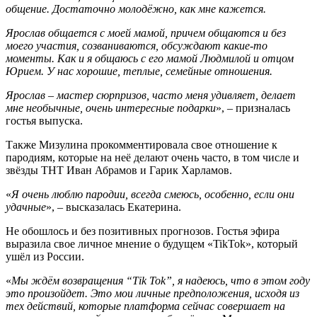
общение. Достаточно молодёжно, как мне кажется.
Ярослав общается с моей мамой, причем общаются и без
моего участия, созваниваются, обсуждают какие-то
моменты. Как и я общаюсь с его мамой Людмилой и отцом
Юрием. У нас хорошие, теплые, семейные отношения.
Ярослав
–
мастер сюрпризов, часто меня удивляет, делает
мне необычные, очень интересные подарки
», – призналась
гостья выпуска.
Также Мизулина прокомментировала свое отношение к
пародиям, которые на неё делают очень часто, в том числе и
звёзды ТНТ Иван Абрамов и Гарик Харламов.
«
Я очень люблю пародии, всегда смеюсь, особенно, если они
удачные
», – высказалась Екатерина.
Не обошлось и без позитивных прогнозов. Гостья эфира
выразила свое личное мнение о будущем «TikTok», который
ушёл из России.
«
Мы ждём возвращения “Тik Tok”, я надеюсь, что в этом году
это произойдет. Это мои личные предположения, исходя из
тех действий, которые платформа сейчас совершает на