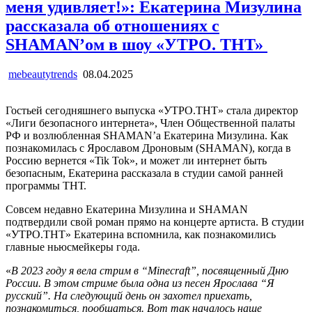
меня удивляет!»: Екатерина Мизулина
рассказала об отношениях с
SHAMAN’ом в шоу «УТРО. ТНТ»
mebeautytrends
08.04.2025
Гостьей сегодняшнего выпуска «УТРО.ТНТ» стала директор
«Лиги безопасного интернета», Член Общественной палаты
РФ и возлюбленная SHAMAN’а Екатерина Мизулина. Как
познакомилась с Ярославом Дроновым (SHAMAN), когда в
Россию вернется «Tik Tok», и может ли интернет быть
безопасным, Екатерина рассказала в студии самой ранней
программы ТНТ.
Совсем недавно Екатерина Мизулина и SHAMAN
подтвердили свой роман прямо на концерте артиста. В студии
«УТРО.ТНТ» Екатерина вспомнила, как познакомились
главные ньюсмейкеры года.
«
В 2023 году я вела стрим в “Minecraft”, посвященный Дню
России. В этом стриме была одна из песен Ярослава “Я
русский”. На следующий день он захотел приехать,
познакомиться, пообщаться. Вот так началось наше