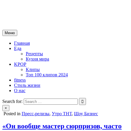
Skip
mebeautytrends.ru
to
— это ваш портал для тех, кто ценит красоту, здоровье, моду и
content
спорт.
Меню
Главная
Еда
Рецепты
Кухня мира
KPOP
Клипы
Топ 100 клипов 2024
fitness
Стиль жизни
О нас
Search for:
×
Posted in
Пресс-релизы
,
Утро ТНТ
,
Шоу Бизнес
«Он вообще мастер сюрпризов, часто