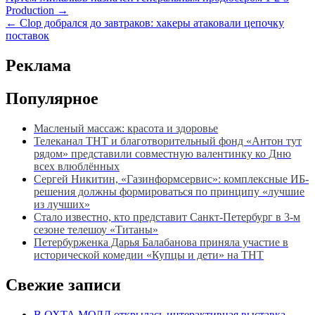
Навигация
Production →
по
← Clop добрался до завтраков: хакеры атаковали цепочку
записям
поставок
Реклама
Популярное
Масленый массаж: красота и здоровье
Телеканал ТНТ и благотворительный фонд «Антон тут
рядом» представили совместную валентинку ко Дню
всех влюблённых
Сергей Никитин, «Газинформсервис»: комплексные ИБ-
решения должны формироваться по принципу «лучшие
из лучших»
Стало известно, кто представит Санкт-Петербург в 3-м
сезоне телешоу «Титаны»
Петербурженка Дарья Балабанова приняла участие в
исторической комедии «Купцы и дети» на ТНТ
Свежие записи
В ОХТА МОЛЛ открылась интерактивная выставка