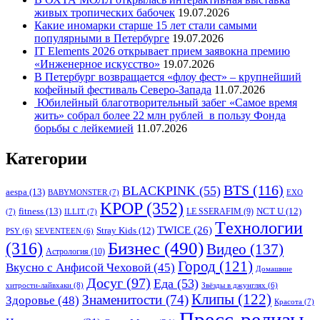
живых тропических бабочек
19.07.2026
Какие иномарки старше 15 лет стали самыми
популярными в Петербурге
19.07.2026
IT Elements 2026 открывает прием заявокна премию
«Инженерное искусство»
19.07.2026
В Петербург возвращается «флоу фест» – крупнейший
кофейный фестиваль Северо-Запада
11.07.2026
Юбилейный благотворительный забег «Самое время
жить» собрал более 22 млн рублей в пользу Фонда
борьбы с лейкемией
11.07.2026
Категории
BTS
(116)
BLACKPINK
(55)
aespa
(13)
BABYMONSTER
(7)
EXO
KPOP
(352)
fitness
(13)
LE SSERAFIM
(9)
NCT U
(12)
(7)
ILLIT
(7)
Tехнологии
TWICE
(26)
Stray Kids
(12)
PSY
(6)
SEVENTEEN
(6)
Бизнес
(490)
(316)
Видео
(137)
Астрология
(10)
Город
(121)
Вкусно с Анфисой Чеховой
(45)
Домашние
Досуг
(97)
Еда
(53)
хитрости-лайвхаки
(8)
Звёзды в джунглях
(6)
Клипы
(122)
Знаменитости
(74)
Здоровье
(48)
Красота
(7)
Пресс-релизы