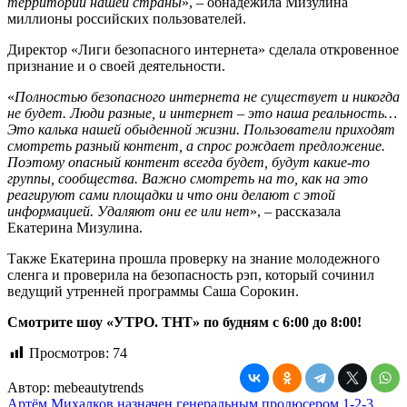
территории нашей страны
», – обнадёжила Мизулина
миллионы российских пользователей.
Директор «Лиги безопасного интернета» сделала откровенное
признание и о своей деятельности.
«
Полностью безопасного интернета не существует и никогда
не будет. Люди разные, и интернет
–
это наша реальность…
Это калька нашей обыденной жизни. Пользователи приходят
смотреть разный контент, а спрос рождает предложение.
Поэтому опасный контент всегда будет, будут какие-то
группы, сообщества. Важно смотреть на то, как на это
реагируют сами площадки и что они делают с этой
информацией. Удаляют они ее или нет
», – рассказала
Екатерина Мизулина.
Также Екатерина прошла проверку на знание молодежного
сленга и проверила на безопасность рэп, который сочинил
ведущий утренней программы Саша Сорокин.
Смотрите шоу «УТРО. ТНТ» по будням с 6:00 до 8:00!
Просмотров:
74
Автор:
mebeautytrends
Артём Михалков назначен генеральным продюсером 1-2-3