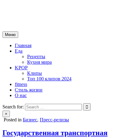
Skip
mebeautytrends.ru
to
— это ваш портал для тех, кто ценит красоту, здоровье, моду и
content
спорт.
Меню
Главная
Еда
Рецепты
Кухня мира
KPOP
Клипы
Топ 100 клипов 2024
fitness
Стиль жизни
О нас
Search for:
×
Posted in
Бизнес
,
Пресс-релизы
Государственная транспортная