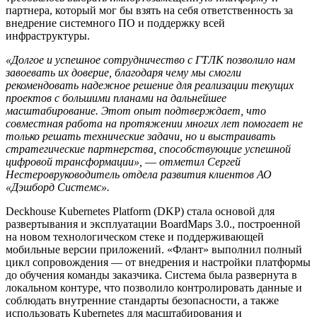
партнера, который мог бы взять на себя ответственность за
внедрение системного ПО и поддержку всей
инфраструктуры.
«Долгое и успешное сотрудничество с ГТЛК позволило нам
завоевать их доверие, благодаря чему мы смогли
рекомендовать надежное решение для реализации текущих
проектов с большими планами на дальнейшее
масштабирование. Этот опыт подтверждает, что
совместная работа на протяжении многих лет помогает не
только решать технические задачи, но и выстраивать
стратегические партнерства, способствующие успешной
цифровой трансформации»,
—
отметил Сергей
Нестеров
руководитель отдела развития клиентов АО
«Дэшборд Системс»
.
Deckhouse Kubernetes Platform (DKP) стала основой для
развертывания и эксплуатации BoardMaps 3.0., построенной
на новом технологическом стеке и поддерживающей
мобильные версии приложений. «Флант» выполнил полный
цикл сопровождения — от внедрения и настройки платформы
до обучения команды заказчика. Система была развернута в
локальном контуре, что позволило контролировать данные и
соблюдать внутренние стандарты безопасности, а также
использовать Kubernetes для масштабирования и