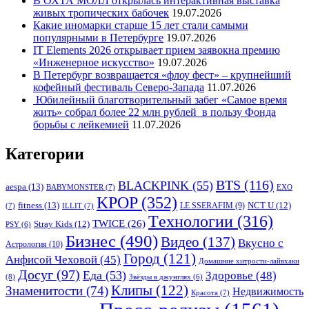
В ОХТА МОЛЛ открылась интерактивная выставка
живых тропических бабочек
19.07.2026
Какие иномарки старше 15 лет стали самыми
популярными в Петербурге
19.07.2026
IT Elements 2026 открывает прием заявокна премию
«Инженерное искусство»
19.07.2026
В Петербург возвращается «флоу фест» – крупнейший
кофейный фестиваль Северо-Запада
11.07.2026
Юбилейный благотворительный забег «Самое время
жить» собрал более 22 млн рублей в пользу Фонда
борьбы с лейкемией
11.07.2026
Категории
BTS
(116)
BLACKPINK
(55)
aespa
(13)
BABYMONSTER
(7)
EXO
KPOP
(352)
fitness
(13)
LE SSERAFIM
(9)
NCT U
(12)
(7)
ILLIT
(7)
Tехнологии
(316)
TWICE
(26)
Stray Kids
(12)
PSY
(6)
Бизнес
(490)
Видео
(137)
Вкусно с
Астрология
(10)
Город
(121)
Анфисой Чеховой
(45)
Домашние хитрости-лайвхаки
Досуг
(97)
Еда
(53)
Здоровье
(48)
(8)
Звёзды в джунглях
(6)
Клипы
(122)
Знаменитости
(74)
Недвижимость
Красота
(7)