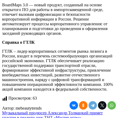
BoardMaps 3.0 — новый продукт, созданный на основе
открытого ПО для работы в импортозамещенной среде,
отвечает вызовам цифровизации и безопасности
корпоративной информации в России. Решение
автоматизирует процессы корпоративного управления: от
планирования и подготовки до проведения и оформления
заседаний руководящих органов.
Справка о
ГТЛК
ГТЛК – лидер корпоративных сегментов рынка лизинга в
России, входит в перечень системообразующих организаций
российской экономики. ГТЛК обеспечивает реализацию
государственной поддержки транспортной отрасли,
формирование эффективной инфраструктуры, привлечение
внебюджетных инвестиций, развитие отечественного
машиностроения, наряду с цифровой трансформацией и
повышением операционной эффективности компании. 100%
акций компании находится в федеральной собственности.
Просмотров:
63
Автор:
mebeautytrends
Навигация
Музыкальный продюсер Александр Толмацкий примет
участие в реалити-шоу ТНТ «Мастер игры» →