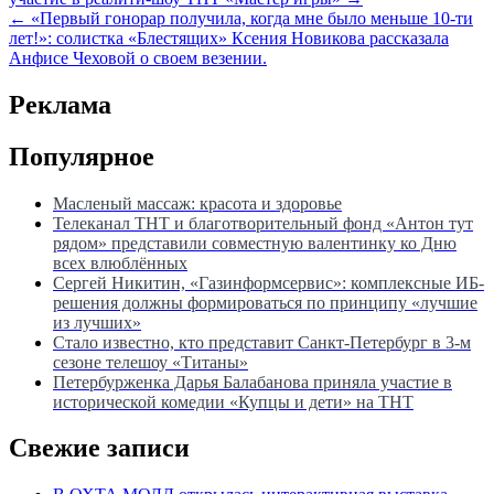
по
← «Первый гонорар получила, когда мне было меньше 10-ти
записям
лет!»: солистка «Блестящих» Ксения Новикова рассказала
Анфисе Чеховой о своем везении.
Реклама
Популярное
Масленый массаж: красота и здоровье
Телеканал ТНТ и благотворительный фонд «Антон тут
рядом» представили совместную валентинку ко Дню
всех влюблённых
Сергей Никитин, «Газинформсервис»: комплексные ИБ-
решения должны формироваться по принципу «лучшие
из лучших»
Стало известно, кто представит Санкт-Петербург в 3-м
сезоне телешоу «Титаны»
Петербурженка Дарья Балабанова приняла участие в
исторической комедии «Купцы и дети» на ТНТ
Свежие записи