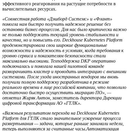
эффективного реагирования на растущие потребности в
вычислительных ресурсах.
«Совместная работа
«
Дэшборд Системс
»
и
«
Флант
»
помогла нам быстро получить надежное решение без
остановки бизнес-процессов. Для нас было критически важно
не только поддержать текущий уровень стабильности и
качества, но и повысить его. Deckhouse Kubernetes Platform
продемонстрировала свои широкие функциональные
возможности и надежность в условиях, когда требования к
уровню сервиса и показателям безопасности стали
максимально высокими. Техподдержка DKP оперативно
подключалась и помогала нашей пилотной команде
разворачивать кластер и проводить интеграцию с внешними
системами. После ухода иностранных вендоров мы вновь
получили полную поддержку разработчика в режиме
реального времени в лице российской компании, что позволило
достаточно быстро осуществить миграцию ПО», —
отметил Жиряк Антон
, заместитель директора Дирекции
цифровой трансформации АО «
ГТЛК
»
.
«
Важным результатом перехода на Deckhouse Kubernetes
Platform для ГТЛК стало значительное ускорение процесса
развертывания — задачи, которые раньше занимали недели,
теперь выполняются за считанные часы.
Автоматизация