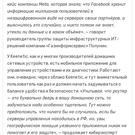
кейс компании Meta, которая знала, что Facebook хранит
информацию миллионов пользователей в
незашифрованном виде на серверах своих партнёров, а
выяснилось это случайно, и никто толком не знает,
утекли ли данные и в каком объёме
», — говорит
руководитель группы защиты инфраструктурных ИТ-
решений компании «Газинформсервис» Полунин.
У Keenetic, как и у многих производителей домашних
сетевых устройств, есть мобильное приложение для
управления устройствами и их диагностики. Работают
они, очевидно, через облако Keenetic, и тут внимательный
пользователь как раз и должен начать задумываться о
балансе удобства и безопасности. «
Учитывая, что роутер
— это буквально дверь в вашу домашнюю сеть, то
задуматься надо особенно тщательно. Тут можно
предположить, что ничего бы не случилось, если бы
серверы управления находились в РФ, но, увы,
географическая локация уязвимого приложения никак не
помогает в его защите
», — продолжает киберэксперт