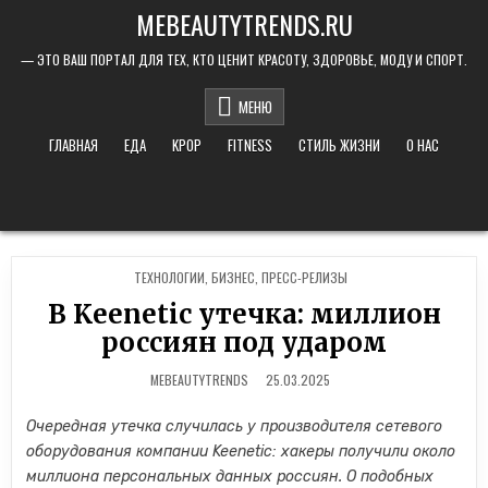
Skip to content
MEBEAUTYTRENDS.RU
— ЭТО ВАШ ПОРТАЛ ДЛЯ ТЕХ, КТО ЦЕНИТ КРАСОТУ, ЗДОРОВЬЕ, МОДУ И СПОРТ.
МЕНЮ
ГЛАВНАЯ
ЕДА
KPOP
FITNESS
СТИЛЬ ЖИЗНИ
О НАС
POSTED IN
TЕХНОЛОГИИ
,
БИЗНЕС
,
ПРЕСС-РЕЛИЗЫ
В Keenetic утечка: миллион
россиян под ударом
MEBEAUTYTRENDS
25.03.2025
Очередная утечка случилась у производителя сетевого
оборудования компании Keenetic: хакеры получили около
миллиона персональных данных россиян. О подобных