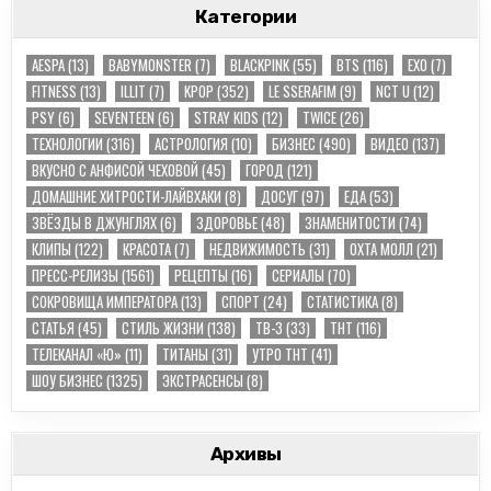
Категории
AESPA
(13)
BABYMONSTER
(7)
BLACKPINK
(55)
BTS
(116)
EXO
(7)
FITNESS
(13)
ILLIT
(7)
KPOP
(352)
LE SSERAFIM
(9)
NCT U
(12)
PSY
(6)
SEVENTEEN
(6)
STRAY KIDS
(12)
TWICE
(26)
TЕХНОЛОГИИ
(316)
АСТРОЛОГИЯ
(10)
БИЗНЕС
(490)
ВИДЕО
(137)
ВКУСНО С АНФИСОЙ ЧЕХОВОЙ
(45)
ГОРОД
(121)
ДОМАШНИЕ ХИТРОСТИ-ЛАЙВХАКИ
(8)
ДОСУГ
(97)
ЕДА
(53)
ЗВЁЗДЫ В ДЖУНГЛЯХ
(6)
ЗДОРОВЬЕ
(48)
ЗНАМЕНИТОСТИ
(74)
КЛИПЫ
(122)
КРАСОТА
(7)
НЕДВИЖИМОСТЬ
(31)
ОХТА МОЛЛ
(21)
ПРЕСС-РЕЛИЗЫ
(1561)
РЕЦЕПТЫ
(16)
СЕРИАЛЫ
(70)
СОКРОВИЩА ИМПЕРАТОРА
(13)
СПОРТ
(24)
СТАТИСТИКА
(8)
СТАТЬЯ
(45)
СТИЛЬ ЖИЗНИ
(138)
ТВ-3
(33)
ТНТ
(116)
ТЕЛЕКАНАЛ «Ю»
(11)
ТИТАНЫ
(31)
УТРО ТНТ
(41)
ШОУ БИЗНЕС
(1325)
ЭКСТРАСЕНСЫ
(8)
Архивы