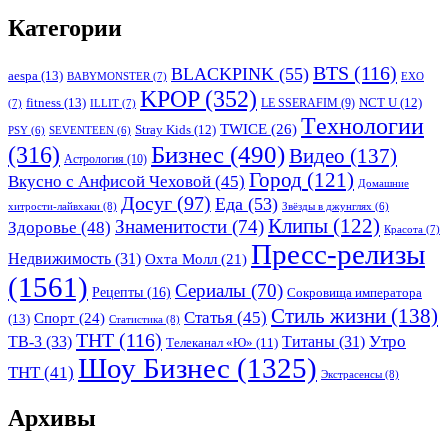
Категории
BTS
(116)
BLACKPINK
(55)
aespa
(13)
BABYMONSTER
(7)
EXO
KPOP
(352)
fitness
(13)
LE SSERAFIM
(9)
NCT U
(12)
(7)
ILLIT
(7)
Tехнологии
TWICE
(26)
Stray Kids
(12)
PSY
(6)
SEVENTEEN
(6)
Бизнес
(490)
(316)
Видео
(137)
Астрология
(10)
Город
(121)
Вкусно с Анфисой Чеховой
(45)
Домашние
Досуг
(97)
Еда
(53)
хитрости-лайвхаки
(8)
Звёзды в джунглях
(6)
Клипы
(122)
Знаменитости
(74)
Здоровье
(48)
Красота
(7)
Пресс-релизы
Недвижимость
(31)
Охта Молл
(21)
(1561)
Сериалы
(70)
Рецепты
(16)
Сокровища императора
Стиль жизни
(138)
Статья
(45)
Спорт
(24)
(13)
Статистика
(8)
ТНТ
(116)
Утро
ТВ-3
(33)
Титаны
(31)
Телеканал «Ю»
(11)
Шоу Бизнес
(1325)
ТНТ
(41)
Экстрасенсы
(8)
Архивы