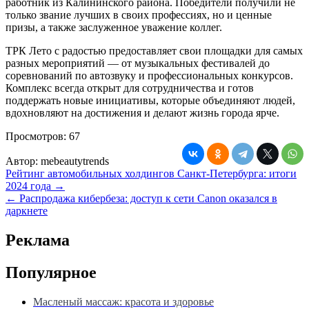
работник из Калининского района. Победители получили не
только звание лучших в своих профессиях, но и ценные
призы, а также заслуженное уважение коллег.
ТРК Лето с радостью предоставляет свои площадки для самых
разных мероприятий — от музыкальных фестивалей до
соревнований по автозвуку и профессиональных конкурсов.
Комплекс всегда открыт для сотрудничества и готов
поддержать новые инициативы, которые объединяют людей,
вдохновляют на достижения и делают жизнь города ярче.
Просмотров:
67
Автор:
mebeautytrends
Навигация
Рейтинг автомобильных холдингов Санкт-Петербурга: итоги
2024 года →
по
← Распродажа кибербеза: доступ к сети Canon оказался в
записям
даркнете
Реклама
Популярное
Масленый массаж: красота и здоровье