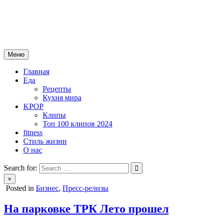
Skip
mebeautytrends.ru
to
— это ваш портал для тех, кто ценит красоту, здоровье, моду и
content
спорт.
Меню
Главная
Еда
Рецепты
Кухня мира
KPOP
Клипы
Топ 100 клипов 2024
fitness
Стиль жизни
О нас
Search for:
×
Posted in
Бизнес
,
Пресс-релизы
На парковке ТРК Лето прошел