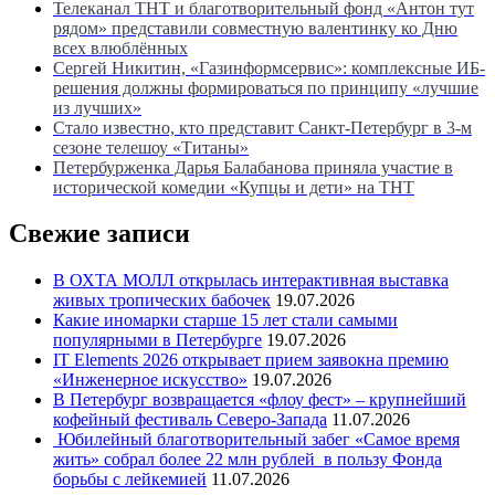
Телеканал ТНТ и благотворительный фонд «Антон тут
рядом» представили совместную валентинку ко Дню
всех влюблённых
Сергей Никитин, «Газинформсервис»: комплексные ИБ-
решения должны формироваться по принципу «лучшие
из лучших»
Стало известно, кто представит Санкт-Петербург в 3-м
сезоне телешоу «Титаны»
Петербурженка Дарья Балабанова приняла участие в
исторической комедии «Купцы и дети» на ТНТ
Свежие записи
В ОХТА МОЛЛ открылась интерактивная выставка
живых тропических бабочек
19.07.2026
Какие иномарки старше 15 лет стали самыми
популярными в Петербурге
19.07.2026
IT Elements 2026 открывает прием заявокна премию
«Инженерное искусство»
19.07.2026
В Петербург возвращается «флоу фест» – крупнейший
кофейный фестиваль Северо-Запада
11.07.2026
Юбилейный благотворительный забег «Самое время
жить» собрал более 22 млн рублей в пользу Фонда
борьбы с лейкемией
11.07.2026