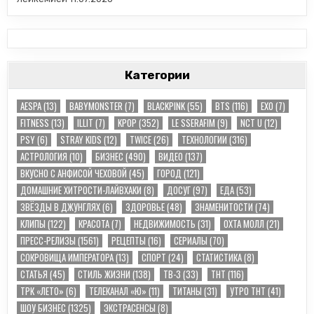
Категории
AESPA
(13)
BABYMONSTER
(7)
BLACKPINK
(55)
BTS
(116)
EXO
(7)
FITNESS
(13)
ILLIT
(7)
KPOP
(352)
LE SSERAFIM
(9)
NCT U
(12)
PSY
(6)
STRAY KIDS
(12)
TWICE
(26)
TЕХНОЛОГИИ
(316)
АСТРОЛОГИЯ
(10)
БИЗНЕС
(490)
ВИДЕО
(137)
ВКУСНО С АНФИСОЙ ЧЕХОВОЙ
(45)
ГОРОД
(121)
ДОМАШНИЕ ХИТРОСТИ-ЛАЙВХАКИ
(8)
ДОСУГ
(97)
ЕДА
(53)
ЗВЁЗДЫ В ДЖУНГЛЯХ
(6)
ЗДОРОВЬЕ
(48)
ЗНАМЕНИТОСТИ
(74)
КЛИПЫ
(122)
КРАСОТА
(7)
НЕДВИЖИМОСТЬ
(31)
ОХТА МОЛЛ
(21)
ПРЕСС-РЕЛИЗЫ
(1561)
РЕЦЕПТЫ
(16)
СЕРИАЛЫ
(70)
СОКРОВИЩА ИМПЕРАТОРА
(13)
СПОРТ
(24)
СТАТИСТИКА
(8)
СТАТЬЯ
(45)
СТИЛЬ ЖИЗНИ
(138)
ТВ-3
(33)
ТНТ
(116)
ТРК «ЛЕТО»
(6)
ТЕЛЕКАНАЛ «Ю»
(11)
ТИТАНЫ
(31)
УТРО ТНТ
(41)
ШОУ БИЗНЕС
(1325)
ЭКСТРАСЕНСЫ
(8)