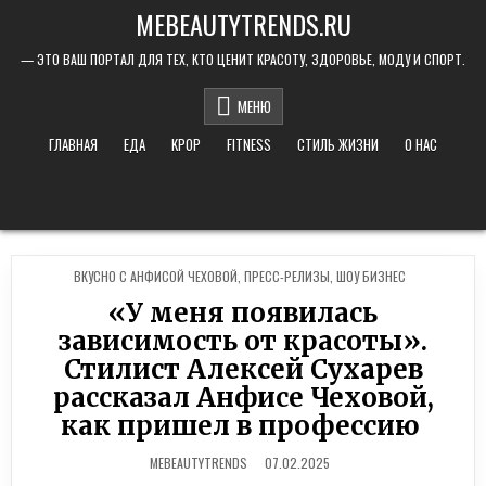
Skip to content
MEBEAUTYTRENDS.RU
— ЭТО ВАШ ПОРТАЛ ДЛЯ ТЕХ, КТО ЦЕНИТ КРАСОТУ, ЗДОРОВЬЕ, МОДУ И СПОРТ.
МЕНЮ
ГЛАВНАЯ
ЕДА
KPOP
FITNESS
СТИЛЬ ЖИЗНИ
О НАС
POSTED IN
ВКУСНО С АНФИСОЙ ЧЕХОВОЙ
,
ПРЕСС-РЕЛИЗЫ
,
ШОУ БИЗНЕС
«У меня появилась
зависимость от красоты».
Стилист Алексей Сухарев
рассказал Анфисе Чеховой,
как пришел в профессию
MEBEAUTYTRENDS
07.02.2025