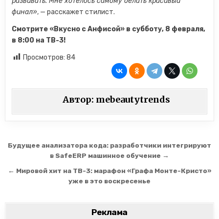
развивать. Мне хотелось самому делать красивый
финал»
, — расскажет стилист.
Смотрите «Вкусно с Анфисой» в субботу, 8 февраля,
в 8:00 на ТВ-3!
Просмотров:
84
Автор:
mebeautytrends
Навигация по записям
Будущее анализатора кода: разработчики интегрируют
в SafeERP машинное обучение →
← Мировой хит на ТВ-3: марафон «Графа Монте-Кристо»
уже в это воскресенье
Реклама