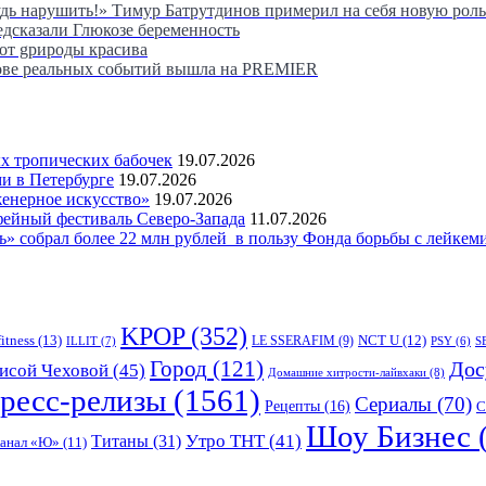
удь нарушить!» Тимур Батрутдинов примерил на себя новую рол
едсказали Глюкозе беременность
 от gрироды красива
снове реальных событий вышла на PREMIER
 тропических бабочек
19.07.2026
и в Петербурге
19.07.2026
женерное искусство»
19.07.2026
фейный фестиваль Северо-Запада
11.07.2026
 собрал более 22 млн рублей в пользу Фонда борьбы с лейкем
KPOP
(352)
fitness
(13)
LE SSERAFIM
(9)
NCT U
(12)
ILLIT
(7)
PSY
(6)
S
Город
(121)
Дос
исой Чеховой
(45)
Домашние хитрости-лайвхаки
(8)
ресс-релизы
(1561)
Сериалы
(70)
Рецепты
(16)
С
Шоу Бизнес
Утро ТНТ
(41)
Титаны
(31)
канал «Ю»
(11)