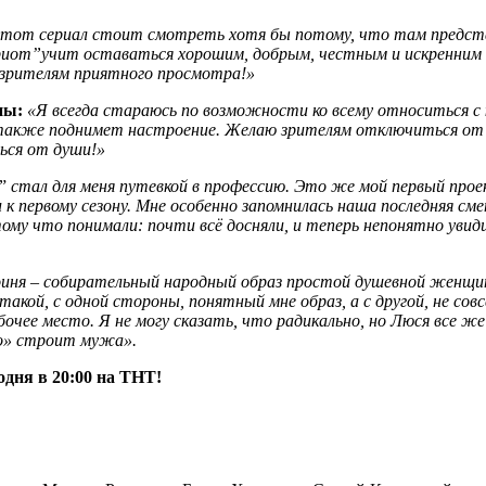
тот сериал стоит смотреть хотя бы потому, что там предста
риот
”
учит оставаться хорошим, добрым, честным и искренним 
 зрителям приятного просмотра!»
вны:
«Я всегда стараюсь по возможности ко всему относиться 
 также поднимет настроение. Желаю зрителям отключиться от 
ться от души!»
”
стал для меня путевкой в профессию. Это же мой первый проек
 к первому сезону. Мне особенно запомнилась наша последняя сме
тому что понимали: почти всё досняли, и теперь непонятно уви
иня – собирательный народный образ простой душевной женщины
кой, с одной стороны, понятный мне образ, а с другой, не совс
бочее место. Я не могу сказать, что радикально, но Люся все ж
ко» строит мужа».
дня в 20:00 на ТНТ!