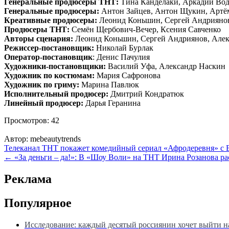
Генеральные продюсеры ТНТ:
Тина Канделаки, Аркадий Вод
Генеральные продюсеры:
Антон Зайцев, Антон Щукин, Артё
Креативные продюсеры:
Леонид Коньшин, Сергей Андриянов
Продюсеры ТНТ:
Семён Щербович-Вечер, Ксения Савченко
Авторы сценария:
Леонид Коньшин, Сергей Андриянов, Алекс
Режиссер-постановщик:
Николай Бурлак
Оператор-постановщик
: Денис Пачулия
Художники-постановщики:
Василий Уфа, Александр Наскин
Художник по костюмам:
Мария Сафронова
Художник по гриму:
Марина Павлюк
Исполнительный продюсер:
Дмитрий Кондратюк
Линейный продюсер:
Дарья Геранина
Просмотров:
42
Автор:
mebeautytrends
Навигация
Телеканал ТНТ покажет комедийный сериал «Афродеревня» с
← «За деньги – да!»: В «Шоу Воли» на ТНТ Ирина Розанова рас
по
записям
Реклама
Популярное
Исследование: каждый десятый россиянин хочет выйти на