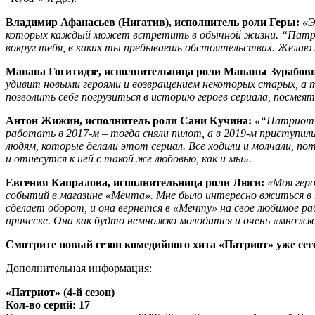
Владимир Афанасьев (Нигатив), исполнитель роли Геры:
«
Э
которых каждый может встретить в обычной жизни.
“Пат
вокруг тебя, в каких ты пребываешь обстоятельствах. Желаю
Манана Гогитидзе, исполнительница роли Мананы Зурабо
удивит новыми героями и возвращением некоторых старых, а
позволить себе погрузиться в историю героев сериала, посмея
Антон Жижин, исполнитель роли Сани Кучина:
«“Патриот
работать в 2017-м – тогда сняли пилот, а в 2019-м приступили
людям, которые делали этот сериал. Все ходили и молчали, по
и отнесутся к ней с такой же любовью, как и мы».
Евгения Капралова, исполнительница роли Люси:
«Моя геро
событий в магазине «Мечта». Мне было интересно вжиться в та
сделает оборот, и она вернется в «Мечту» на свое любимое ра
прическе. Она как будто немножко молодится и очень «множ
Смотрите новый сезон комедийного хита «Патриот» уже сего
Дополнительная информация:
«Патриот» (4-й сезон)
Кол-во серий: 17