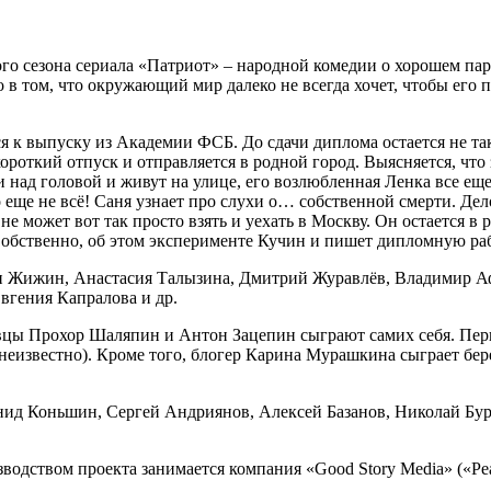
ного сезона сериала «Патриот» – народной комедии о хорошем п
 в том, что окружающий мир далеко не всегда хочет, чтобы его
ся к выпуску из Академии ФСБ. До сдачи диплома остается не та
ороткий отпуск и отправляется в родной город. Выясняется, что 
ад головой и живут на улице, его возлюбленная Ленка все еще 
 еще не всё! Саня узнает про слухи о… собственной смерти. Дел
е может вот так просто взять и уехать в Москву. Он остается в 
обственно, об этом эксперименте Кучин и пишет дипломную раб
тон Жижин, Анастасия Талызина, Дмитрий Журавлёв, Владимир А
вгения Капралова и др.
евцы Прохор Шаляпин и Антон Зацепин сыграют самих себя. Перв
я, неизвестно). Кроме того, блогер Карина Мурашкина сыграет б
нид Коньшин, Сергей Андриянов, Алексей Базанов, Николай Бур
зводством проекта занимается компания «Good Story Media» («Р