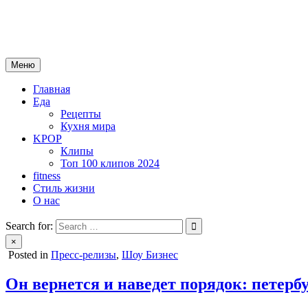
Skip
mebeautytrends.ru
to
— это ваш портал для тех, кто ценит красоту, здоровье, моду и 
content
Меню
Главная
Еда
Рецепты
Кухня мира
KPOP
Клипы
Топ 100 клипов 2024
fitness
Стиль жизни
О нас
Search for:
×
Posted in
Пресс-релизы
,
Шоу Бизнес
Он вернется и наведет порядок: петерб