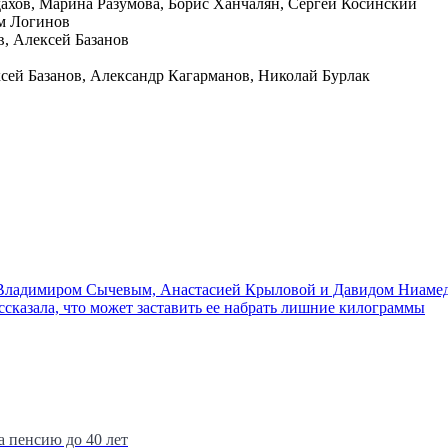
ахов, Марина Разумова, Борис Ханчалян, Сергей Косинский
м Логинов
, Алексей Базанов
ей Базанов, Александр Кагарманов, Николай Бурлак
 Владимиром Сычевым, Анастасией Крыловой и Давидом Ниаме
сказала, что может заставить ее набрать лишние килограммы
 пенсию до 40 лет