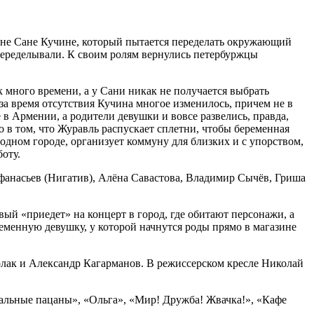
арне Сане Кучине, который пытается переделать окружающий
 переделывали. К своим ролям вернулись петербуржцы
к много времени, а у Сани никак не получается выбрать
за время отсутствия Кучина многое изменилось, причем не в
в Армении, а родители девушки и вовсе развелись, правда,
о в том, что Журавль распускает сплетни, чтобы беременная
родном городе, организует коммуну для близких и с упорством,
оту.
фанасьев (Нигатив), Алёна Савастова, Владимир Сычёв, Гриша
ый «приедет» на концерт в город, где обитают персонажи, а
еременную девушку, у которой начнутся роды прямо в магазине
лак и Александр Кагарманов. В режиссерском кресле Николай
еальные пацаны», «Ольга», «Мир! Дружба! Жвачка!», «Кафе