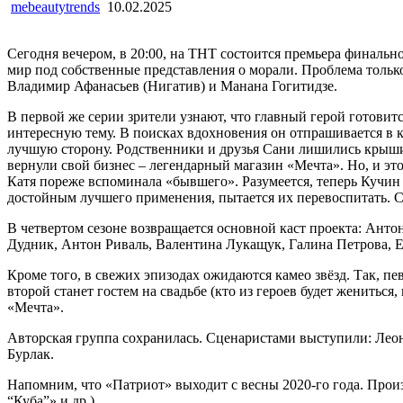
mebeautytrends
10.02.2025
Сегодня вечером, в 20:00, на ТНТ состоится премьера финаль
мир под собственные представления о морали. Проблема только
Владимир Афанасьев (Нигатив) и Манана Гогитидзе.
В первой же серии зрители узнают, что главный герой готовит
интересную тему. В поисках вдохновения он отпрашивается в к
лучшую сторону. Родственники и друзья Сани лишились крыши н
вернули свой бизнес – легендарный магазин «Мечта». Но, и это
Катя пореже вспоминала «бывшего». Разумеется, теперь Кучин н
достойным лучшего применения, пытается их перевоспитать. С
В четвертом сезоне возвращается основной каст проекта: Ан
Дудник, Антон Риваль, Валентина Лукащук, Галина Петрова, Е
Кроме того, в свежих эпизодах ожидаются камео звёзд. Так, п
второй станет гостем на свадьбе (кто из героев будет женитьс
«Мечта».
Авторская группа сохранилась. Сценаристами выступили: Лео
Бурлак.
Напомним, что «Патриот» выходит с весны 2020-го года. Прои
“Куба”» и др.).