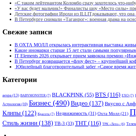
«С таким лейтенантом Коломбо сразу захотелось что-ниб
«У вас будет мальчик!» Финалисты шоу «Место силы» пр
Детские фотографии Ирохи из ILLITдоказывают, что она
В Петербурге снимали «Таганрог»: военная драма на о
Свежие записи
В ОХТА МОЛЛ открылась интерактивная выставка живых
Какие иномарки старше 15 лет стали самыми популярным
IT Elements 2026 открывает прием заявокна премию «Ин
В Петербург возвращается «флоу фест» – крупнейший ко
Юбилейный благотворительный забег «Самое время жить»
Категории
BTS
(116)
BLACKPINK
(55)
aespa
(13)
BABYMONSTER
(7)
EXO
(7)
Бизнес
(490)
Видео
(137)
Вкусно с Анф
Астрология
(10)
П
Клипы
(122)
Недвижимость
(31)
Охта Молл
(21)
Красота
(7)
Стиль жизни
(138)
ТНТ
(116)
ТВ-3
(33)
Теле
ТРК «Лето»
(6)