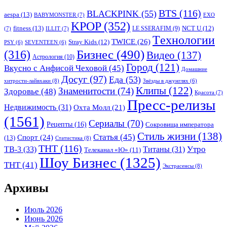
BTS
(116)
BLACKPINK
(55)
aespa
(13)
BABYMONSTER
(7)
EXO
KPOP
(352)
fitness
(13)
LE SSERAFIM
(9)
NCT U
(12)
(7)
ILLIT
(7)
Tехнологии
TWICE
(26)
Stray Kids
(12)
PSY
(6)
SEVENTEEN
(6)
Бизнес
(490)
(316)
Видео
(137)
Астрология
(10)
Город
(121)
Вкусно с Анфисой Чеховой
(45)
Домашние
Досуг
(97)
Еда
(53)
хитрости-лайвхаки
(8)
Звёзды в джунглях
(6)
Клипы
(122)
Знаменитости
(74)
Здоровье
(48)
Красота
(7)
Пресс-релизы
Недвижимость
(31)
Охта Молл
(21)
(1561)
Сериалы
(70)
Рецепты
(16)
Сокровища императора
Стиль жизни
(138)
Статья
(45)
Спорт
(24)
(13)
Статистика
(8)
ТНТ
(116)
Утро
ТВ-3
(33)
Титаны
(31)
Телеканал «Ю»
(11)
Шоу Бизнес
(1325)
ТНТ
(41)
Экстрасенсы
(8)
Архивы
Июль 2026
Июнь 2026