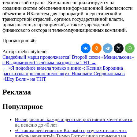
технической охраны. Компания специализируется на
создании систем обеспечения информационной безопасности
объектов и ИБ-систем для корпораций энергетической и
транспортной отраслей, органов государственной власти,
промышленных предприятий, а также учреждений
финансового сектора и телекоммуникационных компаний.
Просмотров:
46
Автор:
mebeautytrends
Навигация
Свадебный марш продолжается! Второй сезон «Мендельсона»
с Владимиром Сычёвым выходит на ТНТ →
по
← «Я подобное видела только в кино»: Ксения Бородина
записям
рассказала про свою помолвку с Николаем Сердюковым в
«Шоу Воли» на ТНТ
Реклама
Популярное
Исследование: каждый десятый россиянин хочет выйти
на пенсию до 40 лет
«С таким лейтенантом Коломбо сразу захотелось что-
нибудь нарушить!» Тимур Батрутдинов примерил на