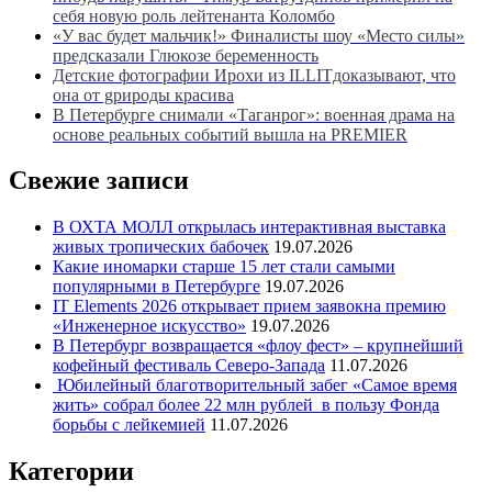
себя новую роль лейтенанта Коломбо
«У вас будет мальчик!» Финалисты шоу «Место силы»
предсказали Глюкозе беременность
Детские фотографии Ирохи из ILLITдоказывают, что
она от gрироды красива
В Петербурге снимали «Таганрог»: военная драма на
основе реальных событий вышла на PREMIER
Свежие записи
В ОХТА МОЛЛ открылась интерактивная выставка
живых тропических бабочек
19.07.2026
Какие иномарки старше 15 лет стали самыми
популярными в Петербурге
19.07.2026
IT Elements 2026 открывает прием заявокна премию
«Инженерное искусство»
19.07.2026
В Петербург возвращается «флоу фест» – крупнейший
кофейный фестиваль Северо-Запада
11.07.2026
Юбилейный благотворительный забег «Самое время
жить» собрал более 22 млн рублей в пользу Фонда
борьбы с лейкемией
11.07.2026
Категории