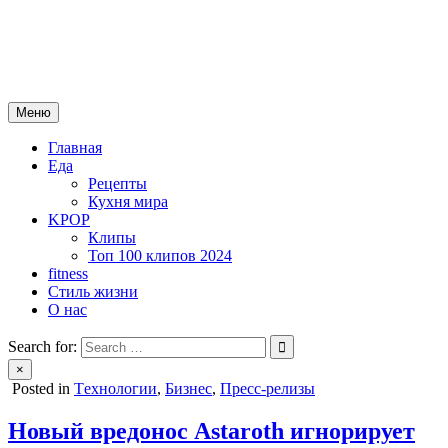
Skip
mebeautytrends.ru
to
— это ваш портал для тех, кто ценит красоту, здоровье, моду и
content
спорт.
Меню
Главная
Еда
Рецепты
Кухня мира
KPOP
Клипы
Топ 100 клипов 2024
fitness
Стиль жизни
О нас
Search for:
×
Posted in
Tехнологии
,
Бизнес
,
Пресс-релизы
Новый вредонос Astaroth игнорирует