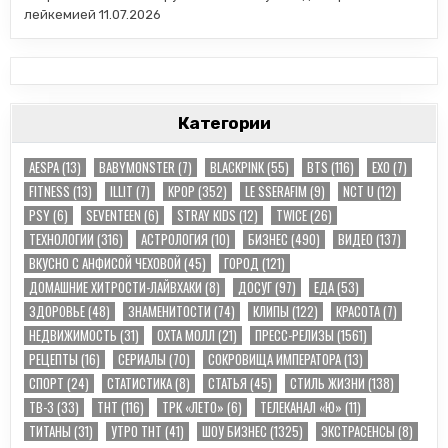
лейкемией
11.07.2026
Категории
AESPA
(13)
BABYMONSTER
(7)
BLACKPINK
(55)
BTS
(116)
EXO
(7)
FITNESS
(13)
ILLIT
(7)
KPOP
(352)
LE SSERAFIM
(9)
NCT U
(12)
PSY
(6)
SEVENTEEN
(6)
STRAY KIDS
(12)
TWICE
(26)
TЕХНОЛОГИИ
(316)
АСТРОЛОГИЯ
(10)
БИЗНЕС
(490)
ВИДЕО
(137)
ВКУСНО С АНФИСОЙ ЧЕХОВОЙ
(45)
ГОРОД
(121)
ДОМАШНИЕ ХИТРОСТИ-ЛАЙВХАКИ
(8)
ДОСУГ
(97)
ЕДА
(53)
ЗДОРОВЬЕ
(48)
ЗНАМЕНИТОСТИ
(74)
КЛИПЫ
(122)
КРАСОТА
(7)
НЕДВИЖИМОСТЬ
(31)
ОХТА МОЛЛ
(21)
ПРЕСС-РЕЛИЗЫ
(1561)
РЕЦЕПТЫ
(16)
СЕРИАЛЫ
(70)
СОКРОВИЩА ИМПЕРАТОРА
(13)
СПОРТ
(24)
СТАТИСТИКА
(8)
СТАТЬЯ
(45)
СТИЛЬ ЖИЗНИ
(138)
ТВ-3
(33)
ТНТ
(116)
ТРК «ЛЕТО»
(6)
ТЕЛЕКАНАЛ «Ю»
(11)
ТИТАНЫ
(31)
УТРО ТНТ
(41)
ШОУ БИЗНЕС
(1325)
ЭКСТРАСЕНСЫ
(8)