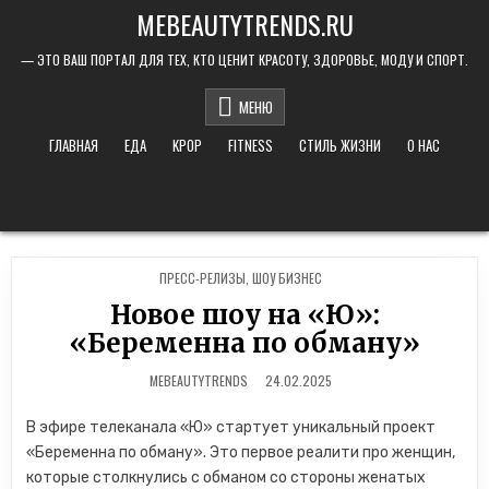
Skip to content
MEBEAUTYTRENDS.RU
— ЭТО ВАШ ПОРТАЛ ДЛЯ ТЕХ, КТО ЦЕНИТ КРАСОТУ, ЗДОРОВЬЕ, МОДУ И СПОРТ.
МЕНЮ
ГЛАВНАЯ
ЕДА
KPOP
FITNESS
СТИЛЬ ЖИЗНИ
О НАС
POSTED IN
ПРЕСС-РЕЛИЗЫ
,
ШОУ БИЗНЕС
Новое шоу на «Ю»:
«Беременна по обману»
MEBEAUTYTRENDS
24.02.2025
В эфире телеканала «Ю» стартует уникальный проект
«Беременна по обману». Это первое реалити про женщин,
которые столкнулись с обманом со стороны женатых