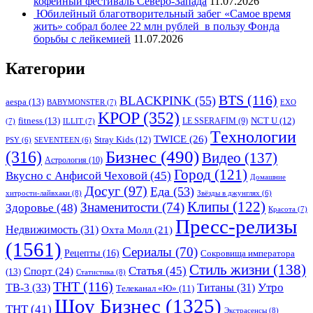
кофейный фестиваль Северо-Запада
11.07.2026
Юбилейный благотворительный забег «Самое время
жить» собрал более 22 млн рублей в пользу Фонда
борьбы с лейкемией
11.07.2026
Категории
BTS
(116)
BLACKPINK
(55)
aespa
(13)
BABYMONSTER
(7)
EXO
KPOP
(352)
fitness
(13)
LE SSERAFIM
(9)
NCT U
(12)
(7)
ILLIT
(7)
Tехнологии
TWICE
(26)
Stray Kids
(12)
PSY
(6)
SEVENTEEN
(6)
Бизнес
(490)
(316)
Видео
(137)
Астрология
(10)
Город
(121)
Вкусно с Анфисой Чеховой
(45)
Домашние
Досуг
(97)
Еда
(53)
хитрости-лайвхаки
(8)
Звёзды в джунглях
(6)
Клипы
(122)
Знаменитости
(74)
Здоровье
(48)
Красота
(7)
Пресс-релизы
Недвижимость
(31)
Охта Молл
(21)
(1561)
Сериалы
(70)
Рецепты
(16)
Сокровища императора
Стиль жизни
(138)
Статья
(45)
Спорт
(24)
(13)
Статистика
(8)
ТНТ
(116)
Утро
ТВ-3
(33)
Титаны
(31)
Телеканал «Ю»
(11)
Шоу Бизнес
(1325)
ТНТ
(41)
Экстрасенсы
(8)