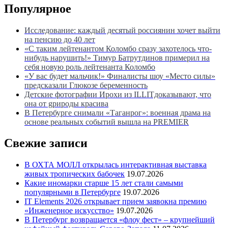
Популярное
Исследование: каждый десятый россиянин хочет выйти
на пенсию до 40 лет
«С таким лейтенантом Коломбо сразу захотелось что-
нибудь нарушить!» Тимур Батрутдинов примерил на
себя новую роль лейтенанта Коломбо
«У вас будет мальчик!» Финалисты шоу «Место силы»
предсказали Глюкозе беременность
Детские фотографии Ирохи из ILLITдоказывают, что
она от gрироды красива
В Петербурге снимали «Таганрог»: военная драма на
основе реальных событий вышла на PREMIER
Свежие записи
В ОХТА МОЛЛ открылась интерактивная выставка
живых тропических бабочек
19.07.2026
Какие иномарки старше 15 лет стали самыми
популярными в Петербурге
19.07.2026
IT Elements 2026 открывает прием заявокна премию
«Инженерное искусство»
19.07.2026
В Петербург возвращается «флоу фест» – крупнейший