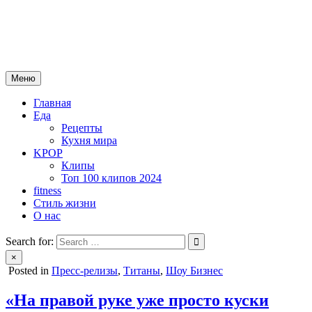
Skip
mebeautytrends.ru
to
— это ваш портал для тех, кто ценит красоту, здоровье, моду и
content
спорт.
Меню
Главная
Еда
Рецепты
Кухня мира
KPOP
Клипы
Топ 100 клипов 2024
fitness
Стиль жизни
О нас
Search for:
×
Posted in
Пресс-релизы
,
Титаны
,
Шоу Бизнес
«На правой руке уже просто куски