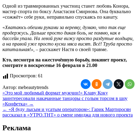
Одной из травмированных участниц станет любовь Конора,
мастер спорта по боксу Анастасия Смирнова. Она буквально
«сожжёт» себе руки, неправильно спускаясь по канату.
«
Хватаюсь обеими руками за веревку, думаю, что так еще
продержусь. Дальше просто дикая боль, не помню, как в
бассейн упала. На левой руке вижу просто раздутые волдыри,
а на правой уже просто куски мяса висят. Всё! Труба просто
капитальная!»,
– расскажет Настя о своей травме.
Кто, несмотря на ожесточённую борьбу, покинет проект,
смотрите в воскресенье 16 февраля в 21.00
Просмотров:
61
Автор:
mebeautytrends
Навигация
«Это мой любимый формат мужчин!» Клаву Коку
заинтересовали накачанные танцоры с голым торсом в шоу
по
«Конфетка» →
записям
← «Я буду лысым и усатым оператором»: Гарик Мартиросян
рассказал в «УТРО.ТНТ» о смене имиджа для нового проекта
Реклама