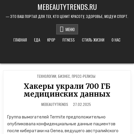
Skip to content
MEBEAUTYTRENDS.RU
— ЭТО ВАШ ПОРТАЛ ДЛЯ ТЕХ, КТО ЦЕНИТ КРАСОТУ, ЗДОРОВЬЕ, МОДУ И СПОРТ.
МЕНЮ
ГЛАВНАЯ
ЕДА
KPOP
FITNESS
СТИЛЬ ЖИЗНИ
О НАС
POSTED IN
TЕХНОЛОГИИ
,
БИЗНЕС
,
ПРЕСС-РЕЛИЗЫ
Хакеры украли 700 ГБ
медицинских данных
MEBEAUTYTRENDS
27.02.2025
Группа вымогателей Termite предположительно
опубликовала конфиденциальные данные пациентов
после кибератаки на Genea, ведущего австралийского