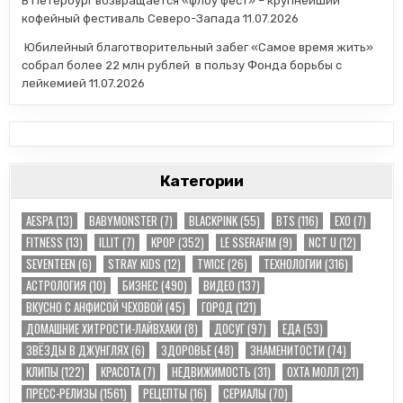
В Петербург возвращается «флоу фест» – крупнейший
кофейный фестиваль Северо-Запада
11.07.2026
Юбилейный благотворительный забег «Самое время жить»
собрал более 22 млн рублей в пользу Фонда борьбы с
лейкемией
11.07.2026
Категории
AESPA
(13)
BABYMONSTER
(7)
BLACKPINK
(55)
BTS
(116)
EXO
(7)
FITNESS
(13)
ILLIT
(7)
KPOP
(352)
LE SSERAFIM
(9)
NCT U
(12)
SEVENTEEN
(6)
STRAY KIDS
(12)
TWICE
(26)
TЕХНОЛОГИИ
(316)
АСТРОЛОГИЯ
(10)
БИЗНЕС
(490)
ВИДЕО
(137)
ВКУСНО С АНФИСОЙ ЧЕХОВОЙ
(45)
ГОРОД
(121)
ДОМАШНИЕ ХИТРОСТИ-ЛАЙВХАКИ
(8)
ДОСУГ
(97)
ЕДА
(53)
ЗВЁЗДЫ В ДЖУНГЛЯХ
(6)
ЗДОРОВЬЕ
(48)
ЗНАМЕНИТОСТИ
(74)
КЛИПЫ
(122)
КРАСОТА
(7)
НЕДВИЖИМОСТЬ
(31)
ОХТА МОЛЛ
(21)
ПРЕСС-РЕЛИЗЫ
(1561)
РЕЦЕПТЫ
(16)
СЕРИАЛЫ
(70)