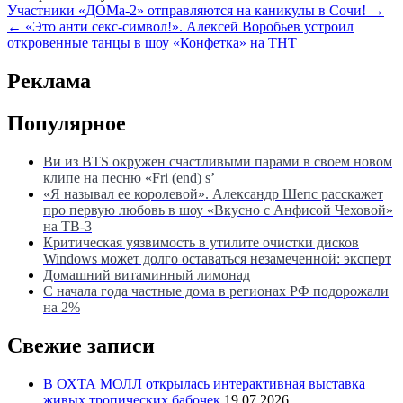
Навигация
Участники «ДОМа-2» отправляются на каникулы в Сочи! →
← «Это анти секс-символ!». Алексей Воробьев устроил
по
откровенные танцы в шоу «Конфетка» на ТНТ
записям
Реклама
Популярное
Ви из BTS окружен счастливыми парами в своем новом
клипе на песню «Fri (end) s’
«Я называл ее королевой». Александр Шепс расскажет
про первую любовь в шоу «Вкусно с Анфисой Чеховой»
на ТВ-3
Критическая уязвимость в утилите очистки дисков
Windows может долго оставаться незамеченной: эксперт
Домашний витаминный лимонад
С начала года частные дома в регионах РФ подорожали
на 2%
Свежие записи
В ОХТА МОЛЛ открылась интерактивная выставка
живых тропических бабочек
19.07.2026