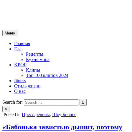
Skip
mebeautytrends.ru
to
— это ваш портал для тех, кто ценит красоту, здоровье, моду и
content
спорт.
Меню
Главная
Еда
Рецепты
Кухня мира
KPOP
Клипы
Топ 100 клипов 2024
fitness
Стиль жизни
О нас
Search for:
×
Posted in
Пресс-релизы
,
Шоу Бизнес
«Бабонька завистью дышит, поэтому