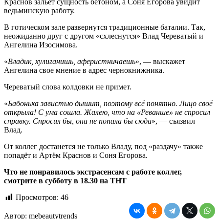
Краснов зальет сущность бетоном, а Соня Егорова увидит
ведьминскую работу.
В готическом зале развернутся традиционные баталии. Так,
неожиданно друг с другом «схлеснутся» Влад Череватый и
Ангелина Изосимова.
«
Владик, хулиганишь, аферистничаешь
», — выскажет
Ангелина свое мнение в адрес чернокнижника.
Череватый слова колдовки не примет.
«
Бабонька завистью дышит, поэтому всё понятно. Лицо своё
открыла! С ума сошла. Жалею, что на «Реванше» не спросил
справку. Спросил бы, она не попала бы сюда
», — съязвил
Влад.
От коллег достанется не только Владу, под «раздачу» также
попадёт и Артём Краснов и Соня Егорова.
Что не понравилось экстрасенсам с работе коллег,
смотрите в субботу в 18.30 на ТНТ
Просмотров:
46
Автор:
mebeautytrends