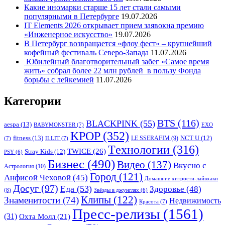
Какие иномарки старше 15 лет стали самыми
популярными в Петербурге
19.07.2026
IT Elements 2026 открывает прием заявокна премию
«Инженерное искусство»
19.07.2026
В Петербург возвращается «флоу фест» – крупнейший
кофейный фестиваль Северо-Запада
11.07.2026
Юбилейный благотворительный забег «Самое время
жить» собрал более 22 млн рублей в пользу Фонда
борьбы с лейкемией
11.07.2026
Категории
BTS
(116)
BLACKPINK
(55)
aespa
(13)
BABYMONSTER
(7)
EXO
KPOP
(352)
fitness
(13)
LE SSERAFIM
(9)
NCT U
(12)
(7)
ILLIT
(7)
Tехнологии
(316)
TWICE
(26)
Stray Kids
(12)
PSY
(6)
Бизнес
(490)
Видео
(137)
Вкусно с
Астрология
(10)
Город
(121)
Анфисой Чеховой
(45)
Домашние хитрости-лайвхаки
Досуг
(97)
Еда
(53)
Здоровье
(48)
(8)
Звёзды в джунглях
(6)
Клипы
(122)
Знаменитости
(74)
Недвижимость
Красота
(7)
Пресс-релизы
(1561)
(31)
Охта Молл
(21)