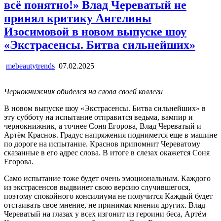
всё понятно!» Влад Череватый не
принял критику Ангелины
Изосимовой в новом выпуске шоу
«Экстрасенсы. Битва сильнейших»
mebeautytrends
07.02.2025
Чернокнижник обиделся на слова своей коллеги
В новом выпуске шоу «Экстрасенсы. Битва сильнейших» в
эту субботу на испытание отправится ведьма, вампир и
чернокнижник, а точнее Соня Егорова, Влад Череватый и
Артём Краснов. Градус напряжения поднимется еще в машине
по дороге на испытание. Краснов припомнит Череватому
сказанные в его адрес слова. В итоге в слезах окажется Соня
Егорова.
Само испытание тоже будет очень эмоциональным. Каждого
из экстрасенсов выдвинет свою версию случившегося,
поэтому спокойного консилиума не получится Каждый будет
отстаивать свое мнение, не принимая мнения других. Влад
Череватый на глазах у всех изгонит из героини беса, Артём